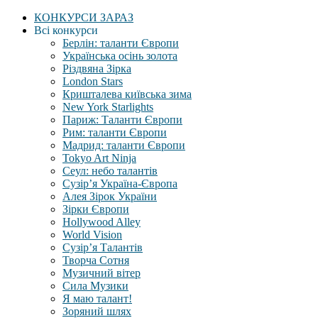
КОНКУРСИ ЗАРАЗ
Всі конкурси
Берлін: таланти Європи
Українська осінь золота
Різдвяна Зірка
London Stars
Кришталева київська зима
New York Starlights
Париж: Таланти Європи
Рим: таланти Європи
Мадрид: таланти Європи
Tokyo Art Ninja
Сеул: небо талантів
Сузір’я Україна-Європа
Алея Зірок України
Зірки Європи
Hollywood Alley
World Vision
Сузір’я Талантів
Творча Сотня
Музичний вітер
Сила Музики
Я маю талант!
Зоряний шлях