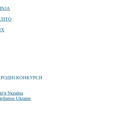
INJA
 ЛІТО
ЯХ
АРОДНІ КОНКУРСИ
р'я Україна