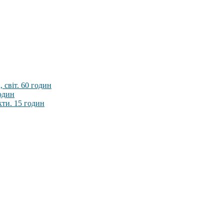
 світ. 60 годин
годин
кти. 15 годин