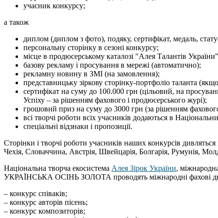
учасник конкурсу;
а також
диплом (диплом з фото), подяку, сертифікат, медаль, стату
персональну сторінку в сезоні конкурсу;
місце в продюсерському каталозі "Алея Талантів України"
базову рекламу і просування в мережі (автоматично);
рекламну новину в ЗМІ (на замовлення);
представницьку зіркову сторінку-портфоліо таланта (якщо 
сертифікат на суму до 100.000 грн (цільовий, на просуванн
Успіху – за рішенням фахового і продюсерського журі);
грошовий приз на суму до 3000 грн (за рішенням фахового
всі творчі роботи всіх учасників додаються в Національн
спеціальні відзнаки і пропозиції.
Cторінки і творчі роботи учасників наших конкурсів дивляться і
Чехія, Словаччина, Австрія, Швейцарія, Болгарія, Румунія, Молдо
Національна творча екосистема
Алея Зірок України
, міжнародн
УКРАЇНСЬКА ОСІНЬ ЗОЛОТА проводять міжнародні фахові дво
– конкурс співаків;
– конкурс авторів пісень;
– конкурс композиторів;