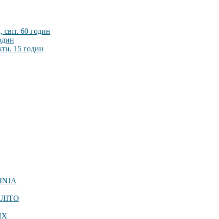
 світ. 60 годин
годин
кти. 15 годин
INJA
 ЛІТО
ЯХ