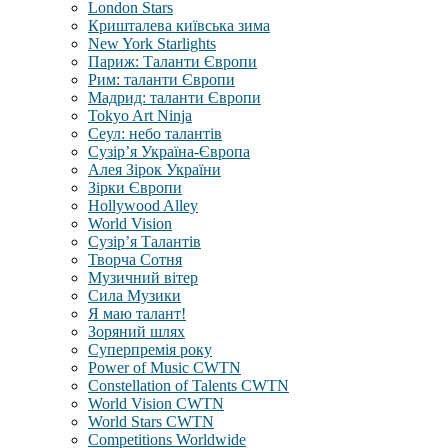
London Stars
Кришталева київська зима
New York Starlights
Париж: Таланти Європи
Рим: таланти Європи
Мадрид: таланти Європи
Tokyo Art Ninja
Сеул: небо талантів
Сузір’я Україна-Європа
Алея Зірок України
Зірки Європи
Hollywood Alley
World Vision
Сузір’я Талантів
Творча Сотня
Музичний вітер
Сила Музики
Я маю талант!
Зоряний шлях
Суперпремія року
Power of Music CWTN
Constellation of Talents CWTN
World Vision CWTN
World Stars CWTN
Competitions Worldwide