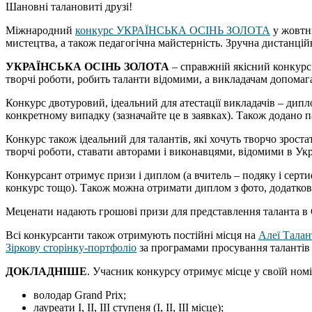
Шановні талановиті друзі!
Міжнародний
конкурс УКРАЇНСЬКА ОСІНЬ ЗОЛОТА
у жовтні
мистецтва, а також педагогічна майстерність. Зручна дистанцій
УКРАЇНСЬКА ОСІНЬ ЗОЛОТА
– справжній якісний конкурс 
творчі роботи, робить таланти відомими, а викладачам допомага
Конкурс двотуровий, ідеальний для атестації викладачів – дипл
конкретному випадку (зазначайте це в заявках). Також додано п
Конкурс також ідеальний для талантів, які хочуть творчо зроста
творчі роботи, ставати авторами і виконавцями, відомими в Украї
Конкурсант отримує призи і диплом (а вчитель – подяку і серти
конкурс тощо). Також можна отримати диплом з фото, додаткові 
Меценати надають грошові призи для представлення таланта в 
Всі конкурсанти також отримують постійні місця на
Алеї Талан
Зіркову сторінку-портфоліо
за програмами просування талантів H
ДОКЛАДНІШЕ
. Учасник конкурсу отримує місце у своїй номін
володар Grand Prix;
лауреати І, ІІ, ІІІ ступеня (І, ІІ, ІІІ місце);