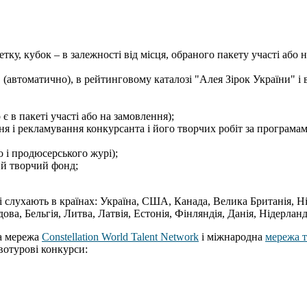
етку, кубок – в залежності від місця, обраного пакету участі або 
 (автоматично), в рейтинговому каталозі "Алея Зірок України" і 
є в пакеті участі або на замовлення);
я і рекламування конкурсанта і його творчих робіт за програмами 
 і продюсерського журі);
ий творчий фонд;
 слухають в країнах: Україна, США, Канада, Велика Британія, Нім
ва, Бельгія, Литва, Латвія, Естонія, Фінляндія, Данія, Нідерланд
а мережа
Constellation World Talent Network
і міжнародна
мережа 
турові конкурси: