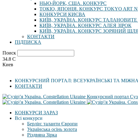
НЬЮ-ЙОРК, США. КОНКУРС
ТОКІО, ЯПОНІЯ. КОНКУРС TOKYO ART N
КОНКУРСИ КИЄВА
КИЇВ, УКРАЇНА. КОНКУРС ТАЛАНОВИТЕ
КИЇВ, УКРАЇНА. КОНКУРС АЛЕЯ ЗІРОК
КИЇВ, УКРАЇНА. КОНКУРС ЗОРЯНИЙ ШЛ
КОНТАКТИ
ПІДПИСКА
Поиск
34.8
C
Киев
КОНКУРСНИЙ ПОРТАЛ: ВСЕУКРАЇНСЬКІ ТА МІЖН
КОНТАКТИ
Конкурсний портал Сузі
КОНКУРСИ ЗАРАЗ
Всі конкурси
Берлін: таланти Європи
Українська осінь золота
Різдвяна Зірка