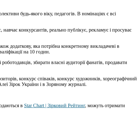
олективи будь-якого віку, педагогів. В номінаціях є всі
 навчає конкурсантів, реально публікує, рекламує і просуває
акож додаткову, яка потрібна конкретному викладачеві в
аліфікації на 10 годин.
і роботодавців, збирати власні аудиторії фанатів, продавати
озиторів, конкурс співаків, конкурс художників, хореографічний
леї Зірок України і в Зоряному журналі.
додаються в
Star Chart | Зірковий Рейтинг
, можуть отримати