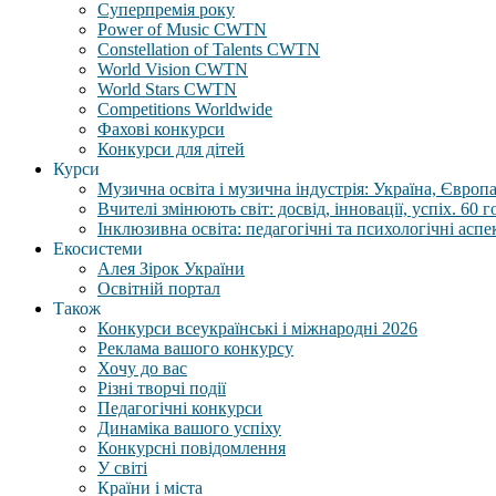
Суперпремія року
Power of Music CWTN
Constellation of Talents CWTN
World Vision CWTN
World Stars CWTN
Competitions Worldwide
Фахові конкурси
Конкурси для дітей
Курси
Музична освіта і музична індустрія: Україна, Європа,
Вчителі змінюють світ: досвід, інновації, успіх. 60 
Інклюзивна освіта: педагогічні та психологічні аспе
Екосистеми
Алея Зірок України
Освітній портал
Також
Конкурси всеукраїнські і міжнародні 2026
Реклама вашого конкурсу
Хочу до вас
Різні творчі події
Педагогічні конкурси
Динаміка вашого успіху
Конкурсні повідомлення
У світі
Країни і міста