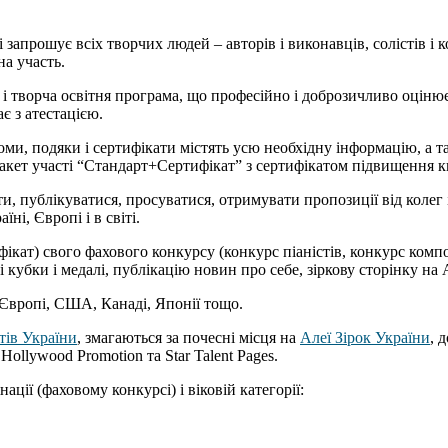
 запрошує всіх творчих людей – авторів і виконавців, солістів і к
на участь.
і творча освітня програма, що професійно і доброзичливо оцінює,
є з атестацією.
оми, подяки і сертифікати містять усю необхідну інформацію, а т
акет участі “Стандарт+Сертифікат” з сертифікатом підвищення кв
ти, публікуватися, просуватися, отримувати пропозиції від колег 
ні, Європі і в світі.
фікат) свого фахового конкурсу (конкурс піаністів, конкурс комп
кубки і медалі, публікацію новин про себе, зіркову сторінку на А
Європі, США, Канаді, Японії тощо.
тів України
, змагаються за почесні місця на
Алеї Зірок України
, 
ollywood Promotion та Star Talent Pages.
ації (фаховому конкурсі) і віковій категорії: