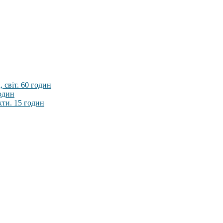
 світ. 60 годин
годин
кти. 15 годин