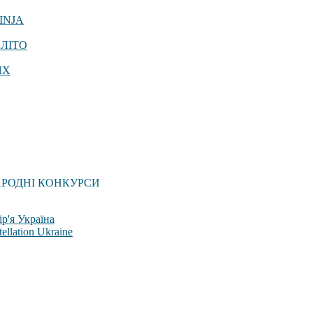
INJA
 ЛІТО
ЯХ
АРОДНІ КОНКУРСИ
р'я Україна