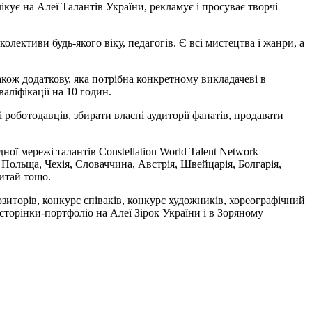
кує на Алеї Талантів України, рекламує і просуває творчі
 колективи будь-якого віку, педагогів. Є всі мистецтва і жанри, а
акож додаткову, яка потрібна конкретному викладачеві в
аліфікації на 10 годин.
і роботодавців, збирати власні аудиторії фанатів, продавати
ної мережі талантів Constellation World Talent Network
, Польща, Чехія, Словаччина, Австрія, Швейцарія, Болгарія,
Китай тощо.
озиторів, конкурс співаків, конкурс художників, хореографічний
 сторінки-портфоліо на Алеї Зірок України і в Зоряному