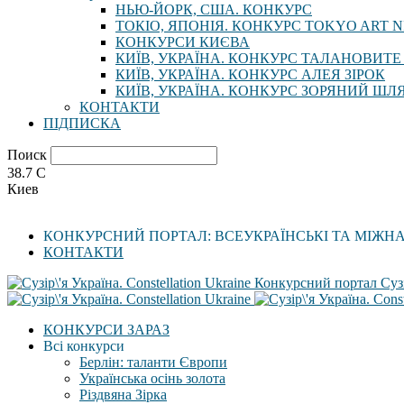
НЬЮ-ЙОРК, США. КОНКУРС
ТОКІО, ЯПОНІЯ. КОНКУРС TOKYO ART N
КОНКУРСИ КИЄВА
КИЇВ, УКРАЇНА. КОНКУРС ТАЛАНОВИТЕ
КИЇВ, УКРАЇНА. КОНКУРС АЛЕЯ ЗІРОК
КИЇВ, УКРАЇНА. КОНКУРС ЗОРЯНИЙ ШЛ
КОНТАКТИ
ПІДПИСКА
Поиск
38.7
C
Киев
КОНКУРСНИЙ ПОРТАЛ: ВСЕУКРАЇНСЬКІ ТА МІЖН
КОНТАКТИ
Конкурсний портал Сузі
КОНКУРСИ ЗАРАЗ
Всі конкурси
Берлін: таланти Європи
Українська осінь золота
Різдвяна Зірка