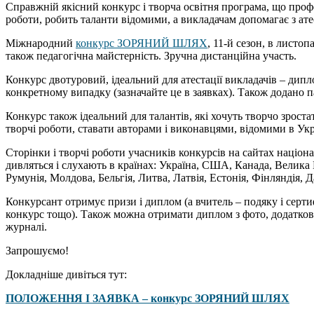
Справжній якісний конкурс і творча освітня програма, що профе
роботи, робить таланти відомими, а викладачам допомагає з ате
Міжнародний
конкурс ЗОРЯНИЙ ШЛЯХ
, 11-й сезон, в листоп
також педагогічна майстерність. Зручна дистанційна участь.
Конкурс двотуровий, ідеальний для атестації викладачів – дипл
конкретному випадку (зазначайте це в заявках). Також додано п
Конкурс також ідеальний для талантів, які хочуть творчо зроста
творчі роботи, ставати авторами і виконавцями, відомими в Украї
Cторінки і творчі роботи учасників конкурсів на сайтах націона
дивляться і слухають в країнах: Україна, США, Канада, Велика Б
Румунія, Молдова, Бельгія, Литва, Латвія, Естонія, Фінляндія, Д
Конкурсант отримує призи і диплом (а вчитель – подяку і серти
конкурс тощо). Також можна отримати диплом з фото, додаткові 
журналі.
Запрошуємо!
Докладніше дивіться тут:
ПОЛОЖЕННЯ І ЗАЯВКА – конкурс ЗОРЯНИЙ ШЛЯХ
_____