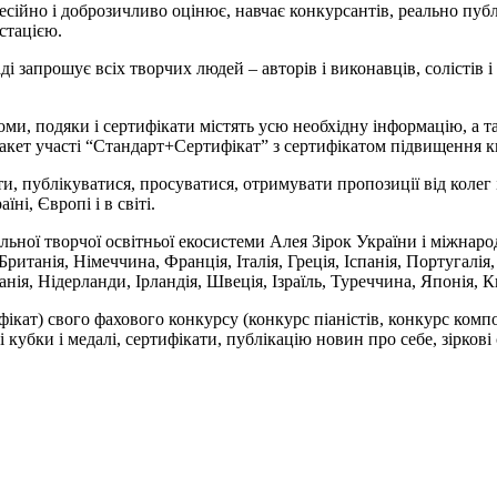
сійно і доброзичливо оцінює, навчає конкурсантів, реально публі
стацією.
аді запрошує всіх творчих людей – авторів і виконавців, солістів і
оми, подяки і сертифікати містять усю необхідну інформацію, а т
акет участі “Стандарт+Сертифікат” з сертифікатом підвищення кв
ти, публікуватися, просуватися, отримувати пропозиції від колег 
ні, Європі і в світі.
льної творчої освітньої екосистеми Алея Зірок України і міжнарод
ританія, Німеччина, Франція, Італія, Греція, Іспанія, Португалія
анія, Нідерланди, Ірландія, Швеція, Ізраїль, Туреччина, Японія, 
фікат) свого фахового конкурсу (конкурс піаністів, конкурс комп
кубки і медалі, сертифікати, публікацію новин про себе, зіркові