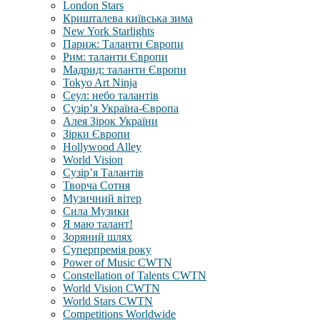
London Stars
Кришталева київська зима
New York Starlights
Париж: Таланти Європи
Рим: таланти Європи
Мадрид: таланти Європи
Tokyo Art Ninja
Сеул: небо талантів
Сузір’я Україна-Європа
Алея Зірок України
Зірки Європи
Hollywood Alley
World Vision
Сузір’я Талантів
Творча Сотня
Музичний вітер
Сила Музики
Я маю талант!
Зоряний шлях
Суперпремія року
Power of Music CWTN
Constellation of Talents CWTN
World Vision CWTN
World Stars CWTN
Competitions Worldwide