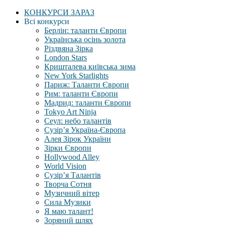
КОНКУРСИ ЗАРАЗ
Всі конкурси
Берлін: таланти Європи
Українська осінь золота
Різдвяна Зірка
London Stars
Кришталева київська зима
New York Starlights
Париж: Таланти Європи
Рим: таланти Європи
Мадрид: таланти Європи
Tokyo Art Ninja
Сеул: небо талантів
Сузір’я Україна-Європа
Алея Зірок України
Зірки Європи
Hollywood Alley
World Vision
Сузір’я Талантів
Творча Сотня
Музичний вітер
Сила Музики
Я маю талант!
Зоряний шлях