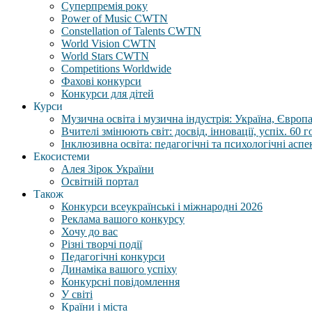
Суперпремія року
Power of Music CWTN
Constellation of Talents CWTN
World Vision CWTN
World Stars CWTN
Competitions Worldwide
Фахові конкурси
Конкурси для дітей
Курси
Музична освіта і музична індустрія: Україна, Європа,
Вчителі змінюють світ: досвід, інновації, успіх. 60 
Інклюзивна освіта: педагогічні та психологічні аспе
Екосистеми
Алея Зірок України
Освітній портал
Також
Конкурси всеукраїнські і міжнародні 2026
Реклама вашого конкурсу
Хочу до вас
Різні творчі події
Педагогічні конкурси
Динаміка вашого успіху
Конкурсні повідомлення
У світі
Країни і міста