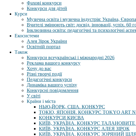
Фахові конкурси
Конкурси для дітей
Курси
Музична освіта і музична індустрія: Україна, Європа,
Вчителі змінюють світ: досвід, інновації, успіх. 60 
Інклюзивна освіта: педагогічні та психологічні аспе
Екосистеми
Алея Зірок України
Освітній портал
Також
Конкурси всеукраїнські і міжнародні 2026
Реклама вашого конкурсу
Хочу до вас
Різні творчі події
Педагогічні конкурси
Динаміка вашого успіху
Конкурсні повідомлення
У світі
Країни і міста
НЬЮ-ЙОРК, США. КОНКУРС
ТОКІО, ЯПОНІЯ. КОНКУРС TOKYO ART N
КОНКУРСИ КИЄВА
КИЇВ, УКРАЇНА. КОНКУРС ТАЛАНОВИТЕ
КИЇВ, УКРАЇНА. КОНКУРС АЛЕЯ ЗІРОК
КИЇВ, УКРАЇНА. КОНКУРС ЗОРЯНИЙ ШЛ