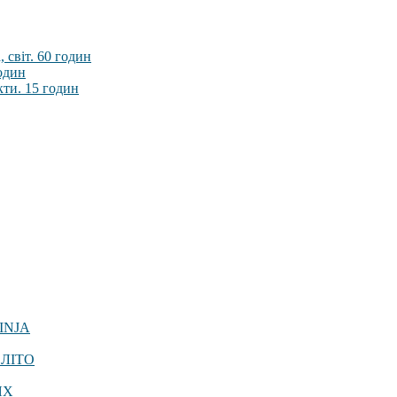
 світ. 60 годин
годин
кти. 15 годин
INJA
 ЛІТО
ЯХ