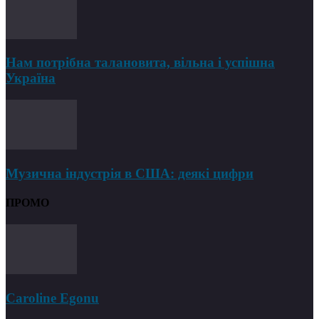
Нам потрібна талановита, вільна і успішна
Україна
Музична індустрія в США: деякі цифри
ПРОМО
Caroline Egonu