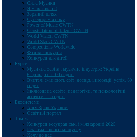
Сила Музики
Я маю талант!
Зоряний шлях
Суперпремія року
Power of Music CWTN
Constellation of Talents CWTN
World Vision CWTN
World Stars CWTN
Competitions Worldwide
Фахові конкурси
Конкурси для дітей
Курси
Музична освіта і музична індустрія: Україна,
Європа, світ. 60 годин
Вчителі змінюють світ: досвід, інновації, успіх. 60
годин
Інклюзивна освіта: педагогічні та психологічні
аспекти. 15 годин
Екосистеми
Алея Зірок України
Освітній портал
Також
Конкурси всеукраїнські і міжнародні 2026
Реклама вашого конкурсу
Хочу до вас