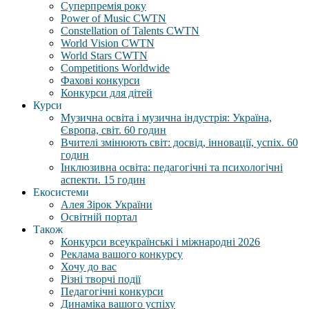
Суперпремія року
Power of Music CWTN
Constellation of Talents CWTN
World Vision CWTN
World Stars CWTN
Competitions Worldwide
Фахові конкурси
Конкурси для дітей
Курси
Музична освіта і музична індустрія: Україна,
Європа, світ. 60 годин
Вчителі змінюють світ: досвід, інновації, успіх. 60
годин
Інклюзивна освіта: педагогічні та психологічні
аспекти. 15 годин
Екосистеми
Алея Зірок України
Освітній портал
Також
Конкурси всеукраїнські і міжнародні 2026
Реклама вашого конкурсу
Хочу до вас
Різні творчі події
Педагогічні конкурси
Динаміка вашого успіху