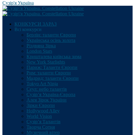
Сузір'я Україна
КОНКУРСИ ЗАРАЗ
Всі конкурси
Берлін: таланти Європи
Українська осінь золота
Різдвяна Зірка
London Stars
Кришталева київська зима
New York Starlights
Париж: Таланти Європи
Рим: таланти Європи
Мадрид: таланти Європи
Tokyo Art Ninja
Сеул: небо талантів
Сузір’я Україна-Європа
Алея Зірок України
Зірки Європи
Hollywood Alley
World Vision
Сузір’я Талантів
Творча Сотня
Музичний вітер