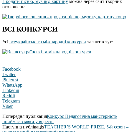
Продати пісню, музику, картину
можна через сайт творчих
оголошень:
ВСІ КОНКУРСИ
Усі
всеукраїнські та міжнародні конкурси
талантів тут:
Facebook
Twitter
Pinterest
WhatsApp
Linkedin
ReddIt
Telegram
Viber
Попередня публікація
Конкурс Педагогічна майстерність
приймає заявки у вересні
Наступна публікація
TEACHER’S WORLD PRIZE, 5-й сезон –