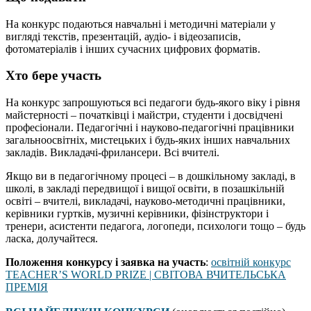
На конкурс подаються навчальні і методичні матеріали у
вигляді текстів, презентацій, аудіо- і відеозаписів,
фотоматеріалів і інших сучасних цифрових форматів.
Хто бере участь
На конкурс запрошуються всі педагоги будь-якого віку і рівня
майстерності – початківці і майстри, студенти і досвідчені
професіонали. Педагогічні і науково-педагогічні працівники
загальноосвітніх, мистецьких і будь-яких інших навчальних
закладів. Викладачі-фрилансери. Всі вчителі.
Якщо ви в педагогічному процесі – в дошкільному закладі, в
школі, в закладі передвищої і вищої освіти, в позашкільній
освіті – вчителі, викладачі, науково-методичні працівники,
керівники гуртків, музичні керівники, фізінструктори і
тренери, асистенти педагога, логопеди, психологи тощо – будь
ласка, долучайтеся.
Положення конкурсу і заявка на участь
:
освітній конкурс
TEACHER’S WORLD PRIZE | СВІТОВА ВЧИТЕЛЬСЬКА
ПРЕМІЯ