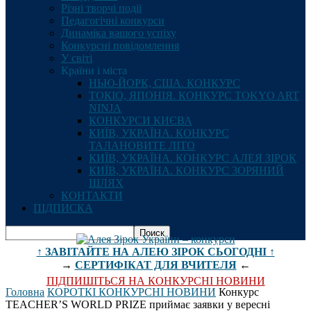
Різні творчі події
Педагогічні конкурси
Динаміка вашого успіху
Конкурсні повідомлення
У світі
Країни і міста
НЬЮ-ЙОРК, США. КОНКУРС
ТОКІО, ЯПОНІЯ. КОНКУРС TOKYO ART
NINJA
КОНКУРСИ КИЄВА
КИЇВ, УКРАЇНА. КОНКУРС
ТАЛАНОВИТЕ ЛІТО
КИЇВ, УКРАЇНА. КОНКУРС АЛЕЯ ЗІРОК
КИЇВ, УКРАЇНА. КОНКУРС ЗОРЯНИЙ
ШЛЯХ
КОНТАКТИ
ПІДПИСКА
↑ ЗАВІТАЙТЕ НА АЛЕЮ ЗІРОК СЬОГОДНІ ↑
→
СЕРТИФІКАТ ДЛЯ ВЧИТЕЛЯ
←
ПІДПИШІТЬСЯ НА КОНКУРСНІ НОВИНИ
Головна
КОРОТКІ КОНКУРСНІ НОВИНИ
Конкурс
TEACHER’S WORLD PRIZE приймає заявки у вересні