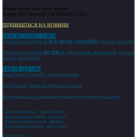
Кожен талант має стати зіркою
Кожна зірка важлива для України і світу
ПІДПИШІТЬСЯ НА НОВИНИ
ЕКОСИСТЕМИ СУЗІР'Я
Творча екосистема
АЛЕЯ ЗІРОК УКРАЇНИ
для всіх талантів
Творча екосистема
МУЗИКА
для співаків, музикантів, авторів
пісень, меломанів
ТАКОЖ ЦІКАВО
Head News Network – творчі новини
Star Journal | Зоряний журнал талантів
Всеукраїнські та міжнародні конкурсні новини сьогодні
•
Умови надання послуг
|
Terms of service
•
Умови користування сайтом
|
Terms of use
•
Відмова від відповідальності
|
Disclaimer
•
Політика конфіденційності
|
Privacy policy
Про конкурси