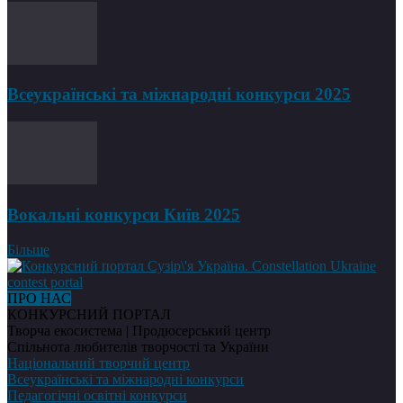
Всеукраїнські та міжнародні конкурси 2025
Вокальні конкурси Київ 2025
Більше
ПРО НАС
КОНКУРСНИЙ ПОРТАЛ
Творча екосистема | Продюсерський центр
Спільнота любителів творчості та України
Національний творчий центр
Всеукраїнські та міжнародні конкурси
Педагогічні освітні конкурси