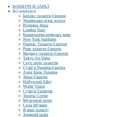
КОНКУРСИ ЗАРАЗ
Всі конкурси
Берлін: таланти Європи
Українська осінь золота
Різдвяна Зірка
London Stars
Кришталева київська зима
New York Starlights
Париж: Таланти Європи
Рим: таланти Європи
Мадрид: таланти Європи
Tokyo Art Ninja
Сеул: небо талантів
Сузір’я Україна-Європа
Алея Зірок України
Зірки Європи
Hollywood Alley
World Vision
Сузір’я Талантів
Творча Сотня
Музичний вітер
Сила Музики
Я маю талант!
Зоряний шлях