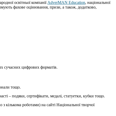
ародної освітньої компанії
AdverMAN Education
, національної
имують фахове оцінювання, призи, а також, додатково,
нших сучасних цифрових форматів.
іонали тощо.
сті – подяки, сертифікати, медалі, статуетки, кубки тощо.
 з кількома роботами) на сайті Національної творчої