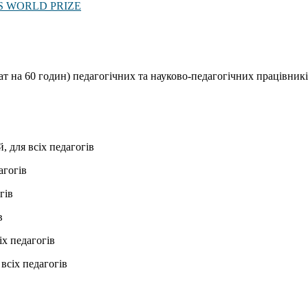
’S WORLD PRIZE
т на 60 годин) педагогічних та науково-педагогічних працівників
, для всіх педагогів
агогів
гів
в
іх педагогів
всіх педагогів