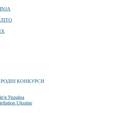
INJA
 ЛІТО
ЯХ
АРОДНІ КОНКУРСИ
р'я Україна