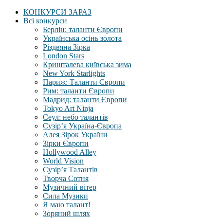
КОНКУРСИ ЗАРАЗ
Всі конкурси
Берлін: таланти Європи
Українська осінь золота
Різдвяна Зірка
London Stars
Кришталева київська зима
New York Starlights
Париж: Таланти Європи
Рим: таланти Європи
Мадрид: таланти Європи
Tokyo Art Ninja
Сеул: небо талантів
Сузір’я Україна-Європа
Алея Зірок України
Зірки Європи
Hollywood Alley
World Vision
Сузір’я Талантів
Творча Сотня
Музичний вітер
Сила Музики
Я маю талант!
Зоряний шлях