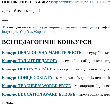
ПОЛОЖЕННЯ І ЗАЯВКА:
педагогічний конкурс TEACHER
Долучайтеся сьогодні!
___
Також для вчителів
:
курс підвищення кваліфікації
(сертифіка
індустрія: Україна, Європа, світ
“.
ВСІ ПЕДАГОГІЧНІ КОНКУРСИ
Конкурс ПЕДАГОГІЧНА МАЙСТЕРНІСТЬ
– всеукраїнський
Конкурс ТАЛАНТ ПЕДАГОГА
– всеукраїнський, для всіх пед
Конкурс ОСВІТА УКРАЇНИ
– всеукраїнський, для всіх педаго
Конкурс СОНЦЕ СОКРАТА
– міжнародний, для всіх педагогі
Конкурс TEACHER’S WORLD PRIZE
– міжнародний, для вс
Конкурс EDUCATION AWARD EUROPE
– міжнародний, для 
також: