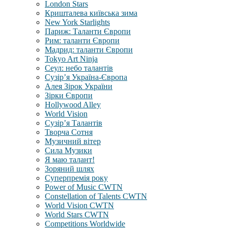
London Stars
Кришталева київська зима
New York Starlights
Париж: Таланти Європи
Рим: таланти Європи
Мадрид: таланти Європи
Tokyo Art Ninja
Сеул: небо талантів
Сузір’я Україна-Європа
Алея Зірок України
Зірки Європи
Hollywood Alley
World Vision
Сузір’я Талантів
Творча Сотня
Музичний вітер
Сила Музики
Я маю талант!
Зоряний шлях
Суперпремія року
Power of Music CWTN
Constellation of Talents CWTN
World Vision CWTN
World Stars CWTN
Competitions Worldwide