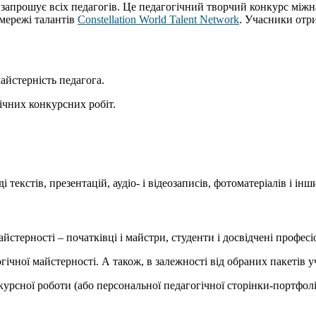
, запрошує всіх педагогів. Це педагогічний творчий конкурс міжн
мережі талантів
Constellation World Talent Network
. Учасники отр
айстерність педагога.
чних конкурсних робіт.
 текстів, презентацій, аудіо- і відеозаписів, фотоматеріалів і і
айстерності – початківці і майстри, студенти і досвідчені профес
ної майстерності. А також, в залежності від обраних пакетів уча
рсної роботи (або персональної педагогічної сторінки-портфоліо