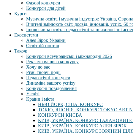
Фахові конкурси
Конкурси для дітей
Курси
Музична освіта і музична індустрія: Україна, Європа,
Вчителі змінюють світ: досвід, інновації, успіх. 60 
Інклюзивна освіта: педагогічні та психологічні аспе
Екосистеми
Алея Зірок України
Освітній портал
Також
Конкурси всеукраїнські і міжнародні 2026
Реклама вашого конкурсу
Хочу до вас
Різні творчі події
Педагогічні конкурси
Динаміка вашого успіху
Конкурсні повідомлення
У світі
Країни і міста
НЬЮ-ЙОРК, США. КОНКУРС
ТОКІО, ЯПОНІЯ. КОНКУРС TOKYO ART N
КОНКУРСИ КИЄВА
КИЇВ, УКРАЇНА. КОНКУРС ТАЛАНОВИТЕ
КИЇВ, УКРАЇНА. КОНКУРС АЛЕЯ ЗІРОК
КИЇВ, УКРАЇНА. КОНКУРС ЗОРЯНИЙ ШЛ