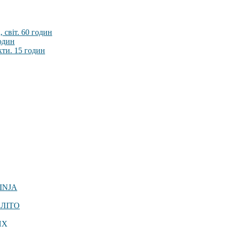
 світ. 60 годин
годин
кти. 15 годин
INJA
 ЛІТО
ЯХ