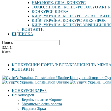
НЬЮ-ЙОРК, США. КОНКУРС
ТОКІО, ЯПОНІЯ. КОНКУРС TOKYO ART N
КОНКУРСИ КИЄВА
КИЇВ, УКРАЇНА. КОНКУРС ТАЛАНОВИТЕ
КИЇВ, УКРАЇНА. КОНКУРС АЛЕЯ ЗІРОК
КИЇВ, УКРАЇНА. КОНКУРС ЗОРЯНИЙ ШЛ
КОНТАКТИ
ПІДПИСКА
Поиск
32.1
C
Киев
КОНКУРСНИЙ ПОРТАЛ: ВСЕУКРАЇНСЬКІ ТА МІЖН
КОНТАКТИ
Конкурсний портал Сузі
КОНКУРСИ ЗАРАЗ
Всі конкурси
Берлін: таланти Європи
Українська осінь золота
Різдвяна Зірка