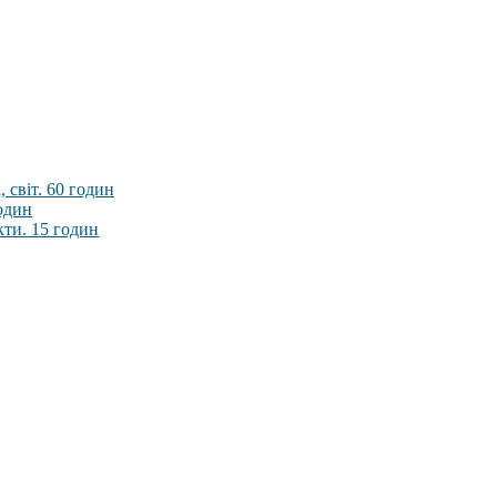
 світ. 60 годин
годин
кти. 15 годин