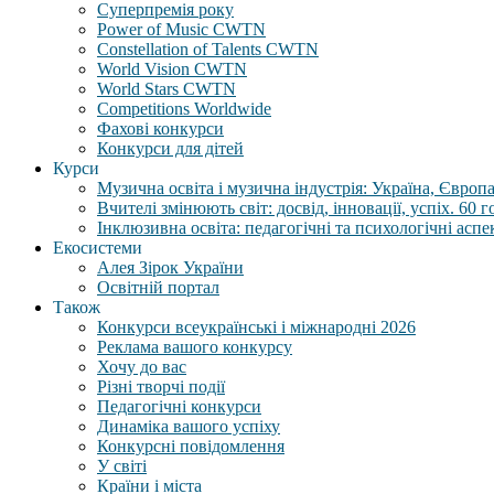
Суперпремія року
Power of Music CWTN
Constellation of Talents CWTN
World Vision CWTN
World Stars CWTN
Competitions Worldwide
Фахові конкурси
Конкурси для дітей
Курси
Музична освіта і музична індустрія: Україна, Європа,
Вчителі змінюють світ: досвід, інновації, успіх. 60 
Інклюзивна освіта: педагогічні та психологічні аспе
Екосистеми
Алея Зірок України
Освітній портал
Також
Конкурси всеукраїнські і міжнародні 2026
Реклама вашого конкурсу
Хочу до вас
Різні творчі події
Педагогічні конкурси
Динаміка вашого успіху
Конкурсні повідомлення
У світі
Країни і міста