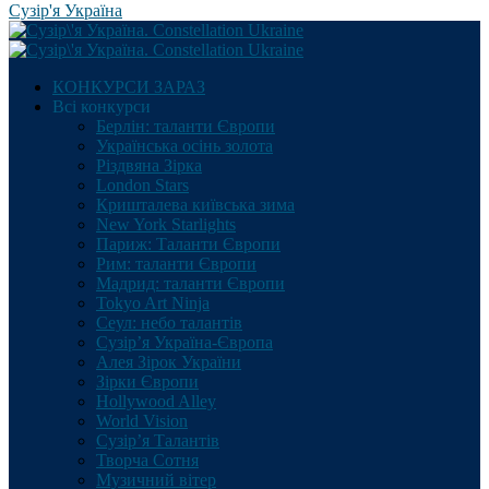
Сузір'я Україна
КОНКУРСИ ЗАРАЗ
Всі конкурси
Берлін: таланти Європи
Українська осінь золота
Різдвяна Зірка
London Stars
Кришталева київська зима
New York Starlights
Париж: Таланти Європи
Рим: таланти Європи
Мадрид: таланти Європи
Tokyo Art Ninja
Сеул: небо талантів
Сузір’я Україна-Європа
Алея Зірок України
Зірки Європи
Hollywood Alley
World Vision
Сузір’я Талантів
Творча Сотня
Музичний вітер