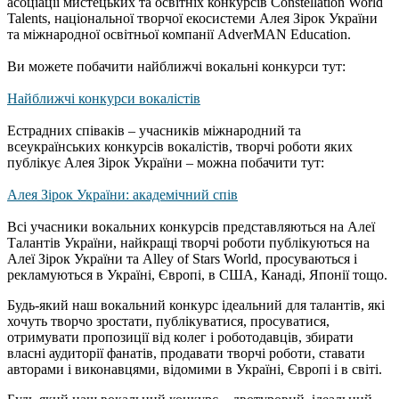
асоціації мистецьких та освітніх конкурсів Constellation World
Talents, національної творчої екосистеми Алея Зірок України
та міжнародної освітньої компанії AdverMAN Education.
Ви можете побачити найближчі вокальні конкурси тут:
Найближчі конкурси вокалістів
Естрадних співаків – учасників міжнародний та
всеукраїнських конкурсів вокалістів, творчі роботи яких
публікує Алея Зірок України – можна побачити тут:
Алея Зірок України: академічний спів
Всі учасники вокальних конкурсів представляються на Алеї
Талантів України, найкращі творчі роботи публікуються на
Алеї Зірок України та Alley of Stars World, просуваються і
рекламуються в Україні, Європі, в США, Канаді, Японії тощо.
Будь-який наш вокальний конкурс ідеальний для талантів, які
хочуть творчо зростати, публікуватися, просуватися,
отримувати пропозиції від колег і роботодавців, збирати
власні аудиторії фанатів, продавати творчі роботи, ставати
авторами і виконавцями, відомими в Україні, Європі і в світі.