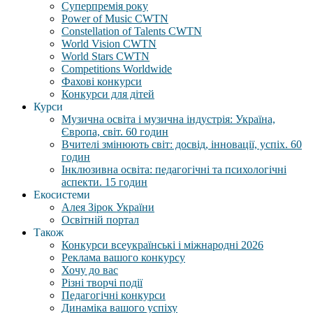
Суперпремія року
Power of Music CWTN
Constellation of Talents CWTN
World Vision CWTN
World Stars CWTN
Competitions Worldwide
Фахові конкурси
Конкурси для дітей
Курси
Музична освіта і музична індустрія: Україна,
Європа, світ. 60 годин
Вчителі змінюють світ: досвід, інновації, успіх. 60
годин
Інклюзивна освіта: педагогічні та психологічні
аспекти. 15 годин
Екосистеми
Алея Зірок України
Освітній портал
Також
Конкурси всеукраїнські і міжнародні 2026
Реклама вашого конкурсу
Хочу до вас
Різні творчі події
Педагогічні конкурси
Динаміка вашого успіху