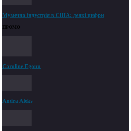
Музична індустрія в США: деякі цифри
ПРОМО
Caroline Egonu
Andra Aleks