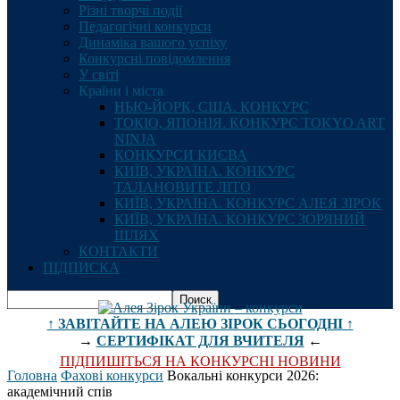
Різні творчі події
Педагогічні конкурси
Динаміка вашого успіху
Конкурсні повідомлення
У світі
Країни і міста
НЬЮ-ЙОРК, США. КОНКУРС
ТОКІО, ЯПОНІЯ. КОНКУРС TOKYO ART
NINJA
КОНКУРСИ КИЄВА
КИЇВ, УКРАЇНА. КОНКУРС
ТАЛАНОВИТЕ ЛІТО
КИЇВ, УКРАЇНА. КОНКУРС АЛЕЯ ЗІРОК
КИЇВ, УКРАЇНА. КОНКУРС ЗОРЯНИЙ
ШЛЯХ
КОНТАКТИ
ПІДПИСКА
↑ ЗАВІТАЙТЕ НА АЛЕЮ ЗІРОК СЬОГОДНІ ↑
→
СЕРТИФІКАТ ДЛЯ ВЧИТЕЛЯ
←
ПІДПИШІТЬСЯ НА КОНКУРСНІ НОВИНИ
Головна
Фахові конкурси
Вокальні конкурси 2026:
академічний спів