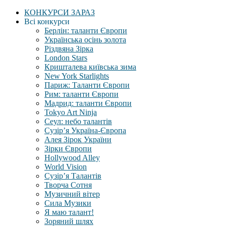
КОНКУРСИ ЗАРАЗ
Всі конкурси
Берлін: таланти Європи
Українська осінь золота
Різдвяна Зірка
London Stars
Кришталева київська зима
New York Starlights
Париж: Таланти Європи
Рим: таланти Європи
Мадрид: таланти Європи
Tokyo Art Ninja
Сеул: небо талантів
Сузір’я Україна-Європа
Алея Зірок України
Зірки Європи
Hollywood Alley
World Vision
Сузір’я Талантів
Творча Сотня
Музичний вітер
Сила Музики
Я маю талант!
Зоряний шлях