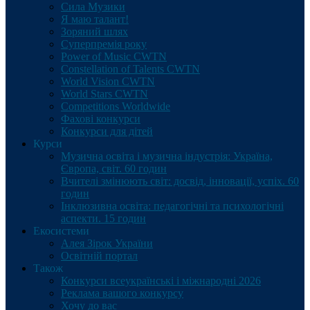
Сила Музики
Я маю талант!
Зоряний шлях
Суперпремія року
Power of Music CWTN
Constellation of Talents CWTN
World Vision CWTN
World Stars CWTN
Competitions Worldwide
Фахові конкурси
Конкурси для дітей
Курси
Музична освіта і музична індустрія: Україна,
Європа, світ. 60 годин
Вчителі змінюють світ: досвід, інновації, успіх. 60
годин
Інклюзивна освіта: педагогічні та психологічні
аспекти. 15 годин
Екосистеми
Алея Зірок України
Освітній портал
Також
Конкурси всеукраїнські і міжнародні 2026
Реклама вашого конкурсу
Хочу до вас