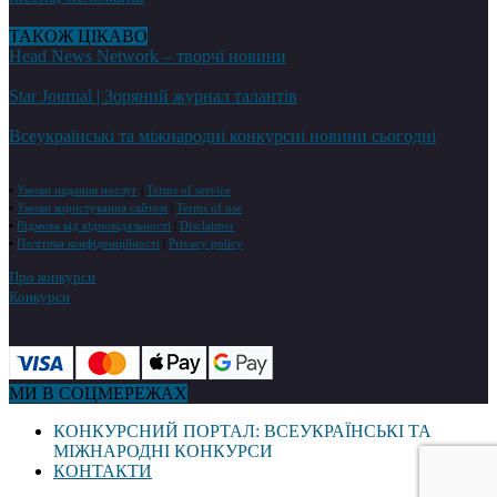
ТАКОЖ ЦІКАВО
Head News Network – творчі новини
Star Journal | Зоряний журнал талантів
Всеукраїнські та міжнародні конкурсні новини сьогодні
•
Умови надання послуг
|
Terms of service
•
Умови користування сайтом
|
Terms of use
•
Відмова від відповідальності
|
Disclaimer
•
Політика конфіденційності
|
Privacy policy
Про конкурси
Конкурси
МИ В СОЦМЕРЕЖАХ
КОНКУРСНИЙ ПОРТАЛ: ВСЕУКРАЇНСЬКІ ТА
МІЖНАРОДНІ КОНКУРСИ
КОНТАКТИ