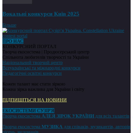
Вокальні конкурси Київ 2025
Більше
ПРО НАС
КОНКУРСНИЙ ПОРТАЛ
Творча екосистема | Продюсерський центр
Спільнота любителів творчості та України
Національний творчий центр
Всеукраїнські та міжнародні конкурси
Педагогічні освітні конкурси
Кожен талант має стати зіркою
Кожна зірка важлива для України і світу
ПІДПИШІТЬСЯ НА НОВИНИ
ЕКОСИСТЕМИ СУЗІР'Я
Творча екосистема
АЛЕЯ ЗІРОК УКРАЇНИ
для всіх талантів
Творча екосистема
МУЗИКА
для співаків, музикантів, авторів
пісень, меломанів