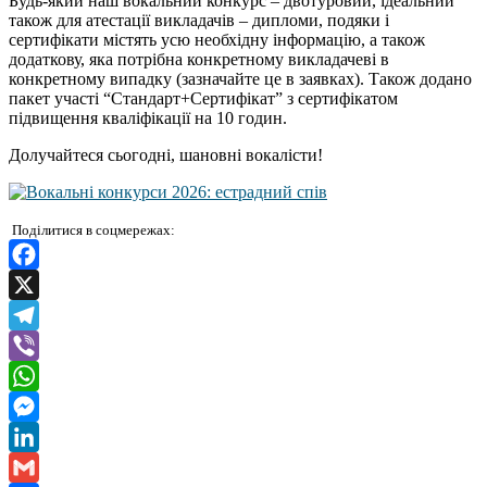
Будь-який наш вокальний конкурс – двотуровий, ідеальний
також для атестації викладачів – дипломи, подяки і
сертифікати містять усю необхідну інформацію, а також
додаткову, яка потрібна конкретному викладачеві в
конкретному випадку (зазначайте це в заявках). Також додано
пакет участі “Стандарт+Сертифікат” з сертифікатом
підвищення кваліфікації на 10 годин.
Долучайтеся сьогодні, шановні вокалісти!
Поділитися в соцмережах:
Facebook
X
Telegram
Viber
WhatsApp
Messenger
LinkedIn