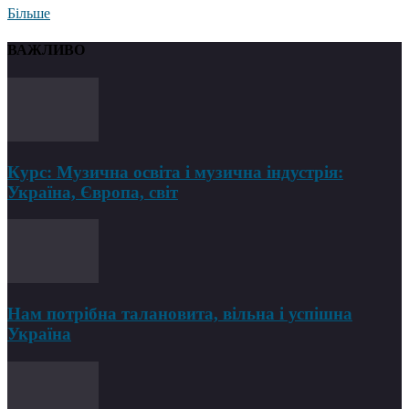
Більше
ВАЖЛИВО
Курс: Музична освіта і музична індустрія:
Україна, Європа, світ
Нам потрібна талановита, вільна і успішна
Україна