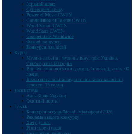
Зоряний шлях
Суперпремія року
Power of Music CWTN
Constellation of Talents CWTN
World Vision CWTN
World Stars CWTN
Competitions Worldwide
Фахові конкурси
Конкурси для дітей
Курси
Музична освіта і музична індустрія: Україна,
Європа, світ. 60 годин
Вчителі змінюють світ: досвід, інновації, успіх. 60
годин
Інклюзивна освіта: педагогічні та психологічні
аспекти. 15 годин
Екосистеми
Алея Зірок України
Освітній портал
Також
Конкурси всеукраїнські і міжнародні 2026
Реклама вашого конкурсу
Хочу до вас
Різні творчі події
Педагогічні конкурси