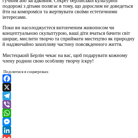
гучним або загадковим. Секрет берлінської культурної
подорожі з дітьми полягає в тому, що дорослим не доведеться
йти на компроміси та жертвувати своїми естетичними
інтересами.
Поки ви насолоджуєтеся витонченим живописом чи
концептуальною скульптурою, ваші діти вчаться бачити світ
ширше, мислити творчо та сприймати мистецтво як природну
й надзвичайно захопливу частину повсякденного життя.
Мистецький Берлін чекає на вас, щоб подарувати кожному
члену родини свою особливу творчу іскру!
Поділитися в соцмережах:
Facebook
X
Telegram
Viber
WhatsApp
Messenger