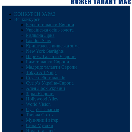
КОНКУРСИ ЗАРАЗ
Всі конкурси
Берлін: таланти Європи
Українська осінь золота
Різдвяна Зірка
London Stars
Кришталева київська зима
New York Starlights
Париж: Таланти Європи
Рим: таланти Європи
Мадрид: таланти Європи
Tokyo Art Ninja
Сеул: небо талантів
Сузір’я Україна-Європа
Алея Зірок України
Зірки Європи
Hollywood Alley
World Vision
Сузір’я Талантів
Творча Сотня
Музичний вітер
Сила Музики
Я маю талант!