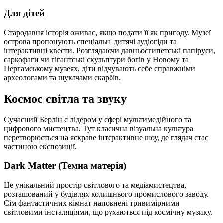
Для дітей
Стародавня історія оживає, якщо подати її як пригоду. Музеї
острова пропонують спеціальні дитячі аудіогіди та
інтерактивні квести. Розглядаючи давньоєгипетські папіруси,
саркофаги чи гігантські скульптури богів у Новому та
Пергамському музеях, діти відчувають себе справжніми
археологами та шукачами скарбів.
Космос світла та звуку
Сучасний Берлін є лідером у сфері мультимедійного та
цифрового мистецтва. Тут класична візуальна культура
перетворюється на яскраве інтерактивне шоу, де глядач стає
частиною експозиції.
Dark Matter (Темна матерія)
Це унікальний простір світлового та медіамистецтва,
розташований у будівлях колишнього промислового заводу.
Сім фантастичних кімнат наповнені тривимірними
світловими інсталяціями, що рухаються під космічну музику.