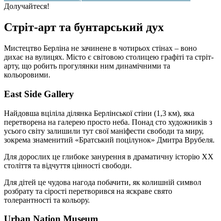
Долучайтеся!
Стріт-арт та бунтарський дух
Мистецтво Берліна не зачинене в чотирьох стінах – воно
дихає на вулицях. Місто є світовою столицею графіті та стріт-
арту, що робить прогулянки ним динамічними та
кольоровими.
East Side Gallery
Найдовша вціліла ділянка Берлінської стіни (1,3 км), яка
перетворена на галерею просто неба. Понад сто художників з
усього світу залишили тут свої маніфести свободи та миру,
зокрема знаменитий «Братський поцілунок» Дмитра Врубеля.
Для дорослих це глибоке занурення в драматичну історію ХХ
століття та відчуття цінності свободи.
Для дітей це чудова нагода побачити, як колишній символ
розбрату та сірості перетворився на яскраве свято
толерантності та кольору.
Urban Nation Museum