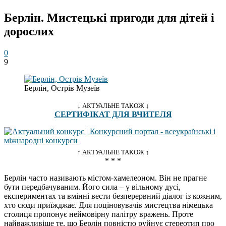
Берлін. Мистецькі пригоди для дітей і
дорослих
0
9
Берлін, Острів Музеїв
↓ АКТУАЛЬНЕ ТАКОЖ ↓
СЕРТИФІКАТ ДЛЯ ВЧИТЕЛЯ
↑ АКТУАЛЬНЕ ТАКОЖ ↑
* * *
Берлін часто називають містом-хамелеоном. Він не прагне
бути передбачуваним. Його сила – у вільному дусі,
експериментах та вмінні вести безперервний діалог із кожним,
хто сюди приїжджає. Для поціновувачів мистецтва німецька
столиця пропонує неймовірну палітру вражень. Проте
найважливіше те, що Берлін повністю руйнує стереотип про