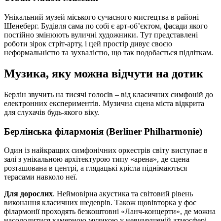
Унікальний музей міського сучасного мистецтва в районі
Шенеберг. Будівля сама по собі є арт-об’єктом, фасади якого
постійно змінюють вуличні художники. Тут представлені
роботи зірок стріт-арту, і цей простір дивує своєю
неформальністю та зухвалістю, що так подобається підліткам.
Музика, яку можна відчути на дотик
Берлін звучить на тисячі голосів – від класичних симфоній до
електронних експериментів. Музична сцена міста відкрита
для слухачів будь-якого віку.
Берлінська філармонія (Berliner Philharmonie)
Один із найкращих симфонічних оркестрів світу виступає в
залі з унікальною архітектурою типу «арена», де сцена
розташована в центрі, а глядацькі крісла піднімаються
терасами навколо неї.
Для дорослих
. Неймовірна акустика та світовий рівень
виконання класичних шедеврів. Також щовівторка у фоє
філармонії проходять безкоштовні «Ланч-концерти», де можна
насолодитися камерною музикою у невимушеній атмосфері.