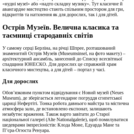
«нудні музеї» або «надто складну музику». Тут класичне й
авангардне мистецтво стають спільним простором для гри,
відкриттів та натхнення як для дорослих, так і для дітей.
Острів Музеїв. Велична класика та
таємниці стародавніх світів
У самому серці Берліна, на річці Шпрее, розташований
знаменитий Острів Музеїв (Museumsinsel, на фото макету) –
архітектурний ансамбль, занесений до Списку всесвітньої
спадщини ЮНЕСКО. Для дорослих це справжній храм
класичного мистецтва, а для дітей – портал у часі.
Для дорослих
Обов’язковим пунктом відвідування є Новий музей (Neues
Museum), де зберігається легендарне погруддя єгипетської
цариці Нефертіті. Тонка робота давнього майстра та містична
атмосфера зали, де встановлено експонат, залишають
незабутнє враження. Також варто завітати до Старої
національної галереї (Alte Nationalgalerie), щоб помилуватися
шедеврами імпресіоністів: Клода Моне, Едуарда Мане та
П’єра-Огюста Ренуара.