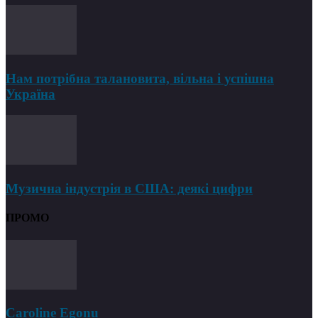
Нам потрібна талановита, вільна і успішна
Україна
Музична індустрія в США: деякі цифри
ПРОМО
Caroline Egonu