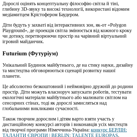
Дорослі оцінять концептуальну філософію світла й тіні,
глибину 3D-звуку та високі технології, використані відомим
медіамитцем Крістофером Баудером.
Діти будуть у захваті від інтерактивних зон, як-от «Polygon
Playground», де проекція світла змінюється від кожного кроку
чи дотику, перетворюючи простір на чарівний віртуальний
ігровий майданчик.
Futurium (Футуріум)
Унікальний Будинок майбутнього, де на стику науки, дизайну
та мистецтва обговорюються сценарії розвитку нашої
планети.
Це абсолютно безкоштовний і неймовірно дружній до родини
простір. Діти можуть власноруч запускати роботів, тестувати
екологічні матеріали майбутнього або малювати світлом на
сенсорних стінах, тоді як дорослі замисляться над
глобальними викликами сучасності.
Також творчим дорослим і дітям варто взяти участь у
дистанційному конкурсі авторів і виконавців усіх мистецтв
від творчої програми Німеччина-Україна:
конкурс БЕРЛІН:
ТАЛАНТИ ЄВРОПИ | BERLIN: TALENTE EUROPAS
.