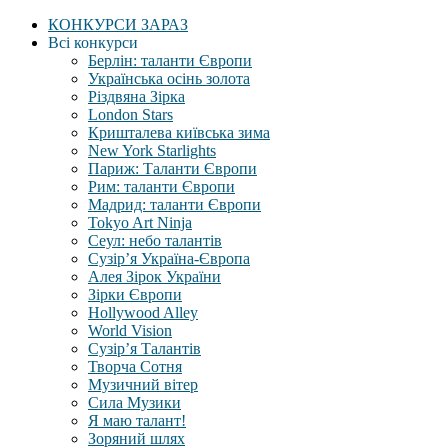
КОНКУРСИ ЗАРАЗ
Всі конкурси
Берлін: таланти Європи
Українська осінь золота
Різдвяна Зірка
London Stars
Кришталева київська зима
New York Starlights
Париж: Таланти Європи
Рим: таланти Європи
Мадрид: таланти Європи
Tokyo Art Ninja
Сеул: небо талантів
Сузір’я Україна-Європа
Алея Зірок України
Зірки Європи
Hollywood Alley
World Vision
Сузір’я Талантів
Творча Сотня
Музичний вітер
Сила Музики
Я маю талант!
Зоряний шлях