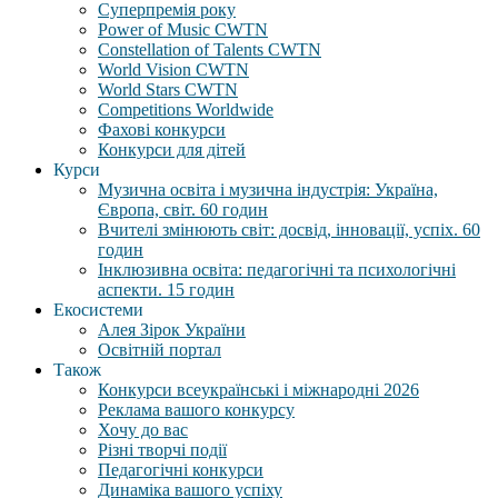
Суперпремія року
Power of Music CWTN
Constellation of Talents CWTN
World Vision CWTN
World Stars CWTN
Competitions Worldwide
Фахові конкурси
Конкурси для дітей
Курси
Музична освіта і музична індустрія: Україна,
Європа, світ. 60 годин
Вчителі змінюють світ: досвід, інновації, успіх. 60
годин
Інклюзивна освіта: педагогічні та психологічні
аспекти. 15 годин
Екосистеми
Алея Зірок України
Освітній портал
Також
Конкурси всеукраїнські і міжнародні 2026
Реклама вашого конкурсу
Хочу до вас
Різні творчі події
Педагогічні конкурси
Динаміка вашого успіху