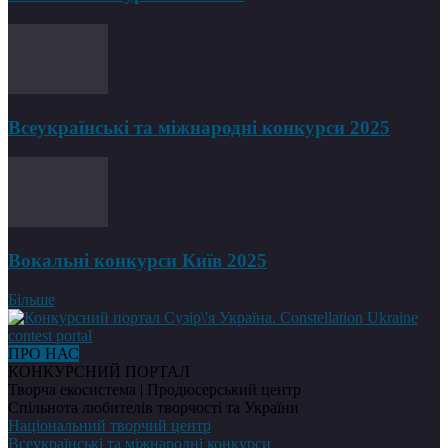
Всеукраїнські та міжнародні конкурси 2025
Вокальні конкурси Київ 2025
Більше
ПРО НАС
КОНКУРСНИЙ ПОРТАЛ
Творча екосистема | Продюсерський центр
Спільнота любителів творчості та України
Національний творчий центр
Всеукраїнські та міжнародні конкурси