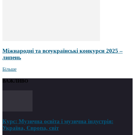
Міжнародні та всеукраїнські конкурси 2025 –
липень
Більше
ВАЖЛИВО
Курс: Музична освіта і музична індустрія:
Україна, Європа, світ