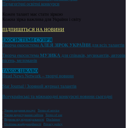
Педагогічні освітні конкурси
Кожен талант має стати зіркою
Кожна зірка важлива для України і світу
ПІДПИШІТЬСЯ НА НОВИНИ
ЕКОСИСТЕМИ СУЗІР'Я
Творча екосистема
АЛЕЯ ЗІРОК УКРАЇНИ
для всіх талантів
Творча екосистема
МУЗИКА
для співаків, музикантів, авторів
пісень, меломанів
ТАКОЖ ЦІКАВО
Head News Network – творчі новини
Star Journal | Зоряний журнал талантів
Всеукраїнські та міжнародні конкурсні новини сьогодні
•
Умови надання послуг
|
Terms of service
•
Умови користування сайтом
|
Terms of use
•
Відмова від відповідальності
|
Disclaimer
•
Політика конфіденційності
|
Privacy policy