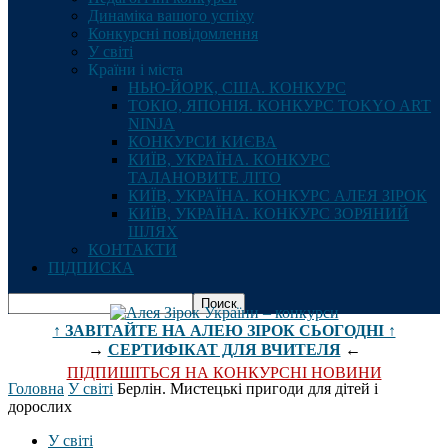
Динаміка вашого успіху
Конкурсні повідомлення
У світі
Країни і міста
НЬЮ-ЙОРК, США. КОНКУРС
ТОКІО, ЯПОНІЯ. КОНКУРС TOKYO ART
NINJA
КОНКУРСИ КИЄВА
КИЇВ, УКРАЇНА. КОНКУРС
ТАЛАНОВИТЕ ЛІТО
КИЇВ, УКРАЇНА. КОНКУРС АЛЕЯ ЗІРОК
КИЇВ, УКРАЇНА. КОНКУРС ЗОРЯНИЙ
ШЛЯХ
КОНТАКТИ
ПІДПИСКА
↑ ЗАВІТАЙТЕ НА АЛЕЮ ЗІРОК СЬОГОДНІ ↑
→
СЕРТИФІКАТ ДЛЯ ВЧИТЕЛЯ
←
ПІДПИШІТЬСЯ НА КОНКУРСНІ НОВИНИ
Головна
У світі
Берлін. Мистецькі пригоди для дітей і
дорослих
У світі