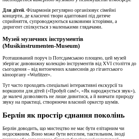
Для дітей
. Філармонія регулярно організовує сімейні
концерти, де класичні твори адаптовані під дитяче
сприйняття, супроводжуються казковими історіями, а
диригент спілкується з маленькими глядачами.
Музей музичних інструментів
(Musikinstrumenten-Museum)
Розташований поруч із Потсдамською площею, цей музей
зберігає дивовижну колекцію інструментів від XVI століття до
сьогодення – від витончених клавесинів до гігантського
кінооргану «Wurlitzer».
Тут часто проходять спеціальні інтерактивні екскурсії та
воркшопи для дітей («Пробуй сам!», «Як народжується звук»),
де малечі дозволяють не лише дивитися, а й вивчати природу
звуку на практиці, створюючи власний оркестр шумів.
Берлін як простір єднання поколінь
Берлін доводить, що мистецтво не має бути елітарним чи
недосяжним. Воно може бути веселим, тактильним, іноді