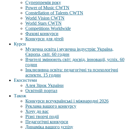
Суперпремія року
Power of Music CWTN
Constellation of Talents CWTN
World Vision CWTN
World Stars CWTN
Competitions Worldwide
Фахові конкурси
Конкурси для дітей
Курси
Музична освіта і музична індустрія: Україна,
Європа, світ. 60 годин
Вчителі змінюють світ: досвід, інновації, успіх. 60
годин
Інклюзивна освіта: педагогічні та психологічні
аспекти. 15 годин
Екосистеми
Алея Зірок України
Освітній портал
Також
Конкурси всеукраїнські і міжнародні 2026
Реклама вашого конкурсу
Хочу до вас
Різні творчі події
Педагогічні конкурси
Динаміка вашого успіху