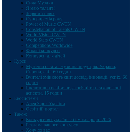
Сила Музики
Я маю талант!
Зоряний шлях
Суперпремія року
Power of Music CWTN
Constellation of Talents CWTN
World Vision CWTN
World Stars CWTN
Competitions Worldwide
Фахові конкурси
Конкурси для дітей
Курси
Музична освіта і музична індустрія: Україна,
Європа, світ. 60 годин
Вчителі змінюють світ: досвід, інновації, успіх. 60
годин
Інклюзивна освіта: педагогічні та психологічні
аспекти. 15 годин
Екосистеми
Алея Зірок України
Освітній портал
Також
Конкурси всеукраїнські і міжнародні 2026
Реклама вашого конкурсу
Хочу до вас