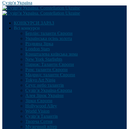
Сузір'я Україна
КОНКУРСИ ЗАРАЗ
Всі конкурси
Берлін: таланти Європи
Українська осінь золота
Різдвяна Зірка
London Stars
Кришталева київська зима
New York Starlights
Париж: Таланти Європи
Рим: таланти Європи
Мадрид: таланти Європи
Tokyo Art Ninja
Сеул: небо талантів
Сузір’я Україна-Європа
Алея Зірок України
Зірки Європи
Hollywood Alley
World Vision
Сузір’я Талантів
Творча Сотня
Музичний вітер