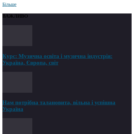
Більше
ВАЖЛИВО
Курс: Музична освіта і музична індустрія:
Україна, Європа, світ
Нам потрібна талановита, вільна і успішна
Україна