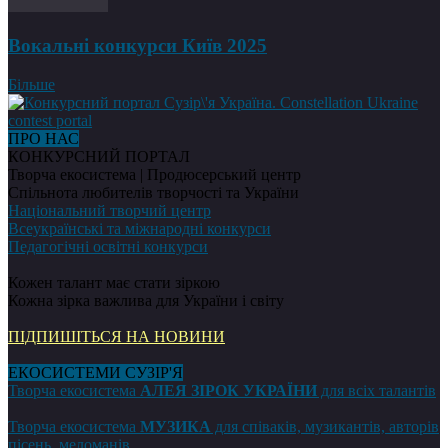
Вокальні конкурси Київ 2025
Більше
ПРО НАС
КОНКУРСНИЙ ПОРТАЛ
Творча екосистема | Продюсерський центр
Спільнота любителів творчості та України
Національний творчий центр
Всеукраїнські та міжнародні конкурси
Педагогічні освітні конкурси
Кожен талант має стати зіркою
Кожна зірка важлива для України і світу
ПІДПИШІТЬСЯ НА НОВИНИ
ЕКОСИСТЕМИ СУЗІР'Я
Творча екосистема
АЛЕЯ ЗІРОК УКРАЇНИ
для всіх талантів
Творча екосистема
МУЗИКА
для співаків, музикантів, авторів
пісень, меломанів