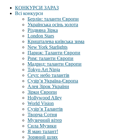
КОНКУРСИ ЗАРАЗ
Всі конкурси
Берлін: таланти Європи
Українська осінь золота
Різдвяна Зірка
London Stars
Кришталева київська зима
New York Starlights
Париж: Таланти Європи
Рим: таланти Європи
Мадрид: таланти Європи
Tokyo Art Ninja
Сеул: небо талантів
Сузір’я Україна-Європа
Алея Зірок України
Зірки Європи
Hollywood Alley
World Vision
Сузір’я Талантів
Творча Сотня
Музичний вітер
Сила Музики
Я маю талант!
Зоряний шлях