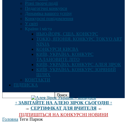
Різні творчі події
Педагогічні конкурси
Динаміка вашого успіху
Конкурсні повідомлення
У світі
Країни і міста
НЬЮ-ЙОРК, США. КОНКУРС
ТОКІО, ЯПОНІЯ. КОНКУРС TOKYO ART
NINJA
КОНКУРСИ КИЄВА
КИЇВ, УКРАЇНА. КОНКУРС
ТАЛАНОВИТЕ ЛІТО
КИЇВ, УКРАЇНА. КОНКУРС АЛЕЯ ЗІРОК
КИЇВ, УКРАЇНА. КОНКУРС ЗОРЯНИЙ
ШЛЯХ
КОНТАКТИ
ПІДПИСКА
↑ ЗАВІТАЙТЕ НА АЛЕЮ ЗІРОК СЬОГОДНІ ↑
→
СЕРТИФІКАТ ДЛЯ ВЧИТЕЛЯ
←
ПІДПИШІТЬСЯ НА КОНКУРСНІ НОВИНИ
Головна
Теги
Париж