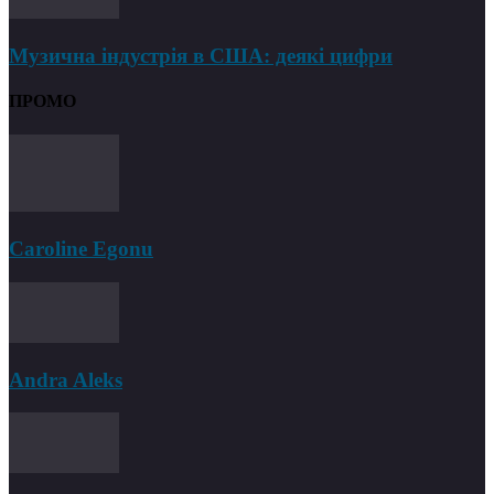
Музична індустрія в США: деякі цифри
ПРОМО
Caroline Egonu
Andra Aleks