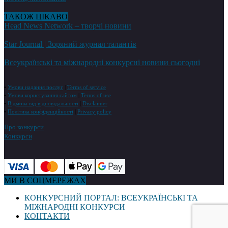
ТАКОЖ ЦІКАВО
Head News Network – творчі новини
Star Journal | Зоряний журнал талантів
Всеукраїнські та міжнародні конкурсні новини сьогодні
•
Умови надання послуг
|
Terms of service
•
Умови користування сайтом
|
Terms of use
•
Відмова від відповідальності
|
Disclaimer
•
Політика конфіденційності
|
Privacy policy
Про конкурси
Конкурси
МИ В СОЦМЕРЕЖАХ
КОНКУРСНИЙ ПОРТАЛ: ВСЕУКРАЇНСЬКІ ТА
МІЖНАРОДНІ КОНКУРСИ
КОНТАКТИ