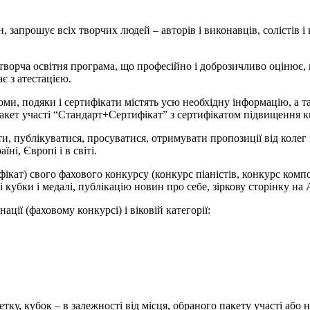
он, запрошує всіх творчих людей – авторів і виконавців, солістів і
творча освітня програма, що професійно і доброзичливо оцінює, н
є з атестацією.
оми, подяки і сертифікати містять усю необхідну інформацію, а т
акет участі “Стандарт+Сертифікат” з сертифікатом підвищення кв
ти, публікуватися, просуватися, отримувати пропозиції від колег 
ні, Європі і в світі.
фікат) свого фахового конкурсу (конкурс піаністів, конкурс комп
кубки і медалі, публікацію новин про себе, зіркову сторінку на А
ації (фаховому конкурсі) і віковій категорії:
етку, кубок – в залежності від місця, обраного пакету участі або 