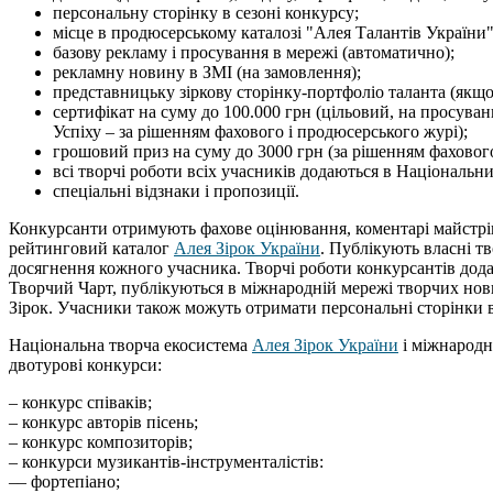
персональну сторінку в сезоні конкурсу;
місце в продюсерському каталозі "Алея Талантів України"
базову рекламу і просування в мережі (автоматично);
рекламну новину в ЗМІ (на замовлення);
представницьку зіркову сторінку-портфоліо таланта (якщо 
сертифікат на суму до 100.000 грн (цільовий, на просуванн
Успіху – за рішенням фахового і продюсерського журі);
грошовий приз на суму до 3000 грн (за рішенням фахового
всі творчі роботи всіх учасників додаються в Національн
спеціальні відзнаки і пропозиції.
Конкурсанти отримують фахове оцінювання, коментарі майстрів
рейтинговий каталог
Алея Зірок України
. Публікують власні тв
досягнення кожного учасника. Творчі роботи конкурсантів до
Творчий Чарт, публікуються в міжнародній мережі творчих но
Зірок. Учасники також можуть отримати персональні сторінки 
Національна творча екосистема
Алея Зірок України
і міжнарод
двотурові конкурси:
– конкурс співаків;
– конкурс авторів пісень;
– конкурс композиторів;
– конкурси музикантів-інструменталістів:
–– фортепіано;