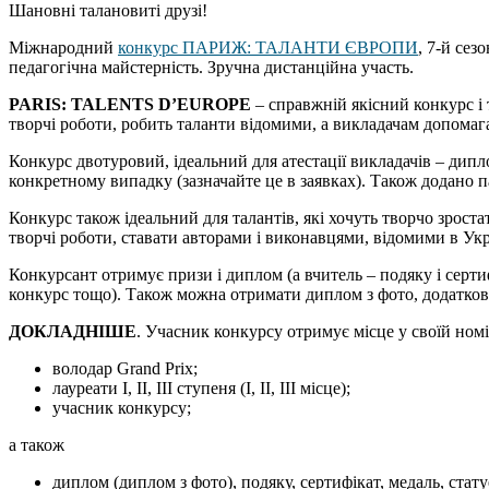
Шановні талановиті друзі!
Міжнародний
конкурс ПАРИЖ: ТАЛАНТИ ЄВРОПИ
, 7-й сез
педагогічна майстерність. Зручна дистанційна участь.
PARIS: TALENTS D’EUROPE
– справжній якісний конкурс і 
творчі роботи, робить таланти відомими, а викладачам допомага
Конкурс двотуровий, ідеальний для атестації викладачів – дипл
конкретному випадку (зазначайте це в заявках). Також додано п
Конкурс також ідеальний для талантів, які хочуть творчо зроста
творчі роботи, ставати авторами і виконавцями, відомими в Украї
Конкурсант отримує призи і диплом (а вчитель – подяку і серти
конкурс тощо). Також можна отримати диплом з фото, додаткові 
ДОКЛАДНІШЕ
. Учасник конкурсу отримує місце у своїй номін
володар Grand Prix;
лауреати І, ІІ, ІІІ ступеня (І, ІІ, ІІІ місце);
учасник конкурсу;
а також
диплом (диплом з фото), подяку, сертифікат, медаль, стату