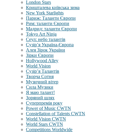
London Stars
Кришталева київська зима
New York Starlights
Париж: Таланти Європи
Рим: таланти Європи
Мадрид: таланти Європи
Tokyo Art Ninja
Сеул: небо талантів
Сузір’я Україна-Європа
Алея Зірок України
Зірки Європи
Hollywood Alley
World Vision
Сузір’я Талантів
Творча Сотня
Музичний вітер
Сила Музики
Я маю талант!
Зоряний шлях
Суперпремія року
Power of Music CWTN
Constellation of Talents CWTN
World Vision CWTN
World Stars CWTN
Competitions Worldwide