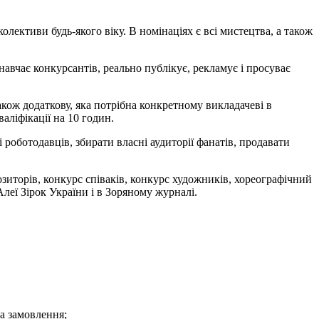
 колективи будь-якого віку. В номінаціях є всі мистецтва, а також
авчає конкурсантів, реально публікує, рекламує і просуває
акож додаткову, яка потрібна конкретному викладачеві в
аліфікації на 10 годин.
і роботодавців, збирати власні аудиторії фанатів, продавати
озиторів, конкурс співаків, конкурс художників, хореографічний
леї Зірок України і в Зоряному журналі.
на замовлення;