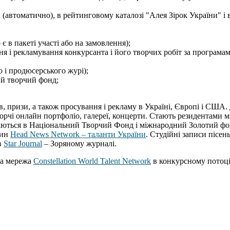
 (автоматично), в рейтинговому каталозі "Алея Зірок України" і 
є в пакеті участі або на замовлення);
я і рекламування конкурсанта і його творчих робіт за програмами 
 і продюсерського журі);
ий творчий фонд;
, призи, а також просування і рекламу в Україні, Європі і США
орчі онлайн портфоліо, галереї, концерти. Стають резидентами мі
даються в Національний Творчий Фонд і міжнародний Золотий фо
вин
Head News Network – таланти України
. Студійні записи пісен
в
Star Journal
– Зоряному журналі.
на мережа
Constellation World Talent Network
в конкурсному потоц