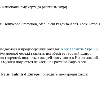
в Національному чарті (за рішенням журі)
Hollywood Promotion, Star Talent Pages та Алея Зірок: Історія
. Додаються в продюсерський каталог
Алея Талантів України
,
жнародної мережі талантів, яка зберігає творчий шлях і
нд творчості, подаються для рейтингування в Національний
ь і музики подаються на кастинг і ротацію Радіо Алея
і
Paris: Talents d’Europe
проводить міжнародні фахові