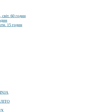
 світ. 60 годин
годин
кти. 15 годин
INJA
 ЛІТО
ЯХ