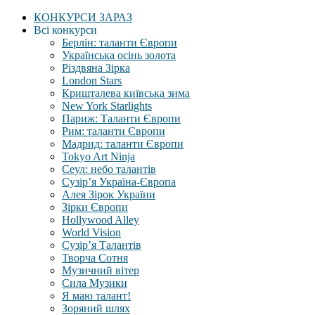
КОНКУРСИ ЗАРАЗ
Всі конкурси
Берлін: таланти Європи
Українська осінь золота
Різдвяна Зірка
London Stars
Кришталева київська зима
New York Starlights
Париж: Таланти Європи
Рим: таланти Європи
Мадрид: таланти Європи
Tokyo Art Ninja
Сеул: небо талантів
Сузір’я Україна-Європа
Алея Зірок України
Зірки Європи
Hollywood Alley
World Vision
Сузір’я Талантів
Творча Сотня
Музичний вітер
Сила Музики
Я маю талант!
Зоряний шлях