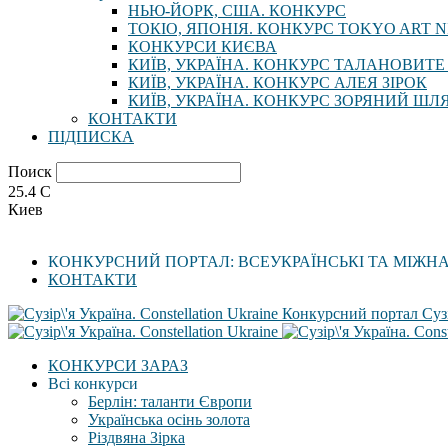
НЬЮ-ЙОРК, США. КОНКУРС
ТОКІО, ЯПОНІЯ. КОНКУРС TOKYO ART N
КОНКУРСИ КИЄВА
КИЇВ, УКРАЇНА. КОНКУРС ТАЛАНОВИТЕ
КИЇВ, УКРАЇНА. КОНКУРС АЛЕЯ ЗІРОК
КИЇВ, УКРАЇНА. КОНКУРС ЗОРЯНИЙ ШЛ
КОНТАКТИ
ПІДПИСКА
Поиск
25.4
C
Киев
КОНКУРСНИЙ ПОРТАЛ: ВСЕУКРАЇНСЬКІ ТА МІЖН
КОНТАКТИ
Конкурсний портал Сузі
КОНКУРСИ ЗАРАЗ
Всі конкурси
Берлін: таланти Європи
Українська осінь золота
Різдвяна Зірка