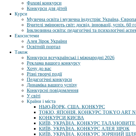
Фахові конкурси
Конкурси для дітей
Курси
Музична освіта і музична індустрія: Україна, Європа,
Вчителі змінюють світ: досвід, інновації, успіх. 60 
Інклюзивна освіта: педагогічні та психологічні аспе
Екосистеми
Алея Зірок України
Освітній портал
Також
Конкурси всеукраїнські і міжнародні 2026
Реклама вашого конкурсу
Хочу до вас
Різні творчі події
Педагогічні конкурси
Динаміка вашого успіху
Конкурсні повідомлення
У світі
Країни і міста
НЬЮ-ЙОРК, США. КОНКУРС
ТОКІО, ЯПОНІЯ. КОНКУРС TOKYO ART N
КОНКУРСИ КИЄВА
КИЇВ, УКРАЇНА. КОНКУРС ТАЛАНОВИТЕ
КИЇВ, УКРАЇНА. КОНКУРС АЛЕЯ ЗІРОК
КИЇВ, УКРАЇНА. КОНКУРС ЗОРЯНИЙ ШЛ