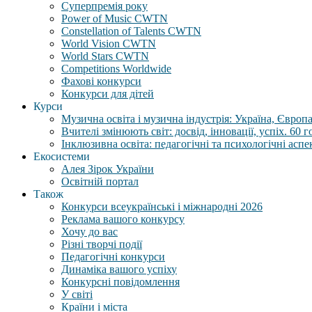
Суперпремія року
Power of Music CWTN
Constellation of Talents CWTN
World Vision CWTN
World Stars CWTN
Competitions Worldwide
Фахові конкурси
Конкурси для дітей
Курси
Музична освіта і музична індустрія: Україна, Європа,
Вчителі змінюють світ: досвід, інновації, успіх. 60 
Інклюзивна освіта: педагогічні та психологічні аспе
Екосистеми
Алея Зірок України
Освітній портал
Також
Конкурси всеукраїнські і міжнародні 2026
Реклама вашого конкурсу
Хочу до вас
Різні творчі події
Педагогічні конкурси
Динаміка вашого успіху
Конкурсні повідомлення
У світі
Країни і міста