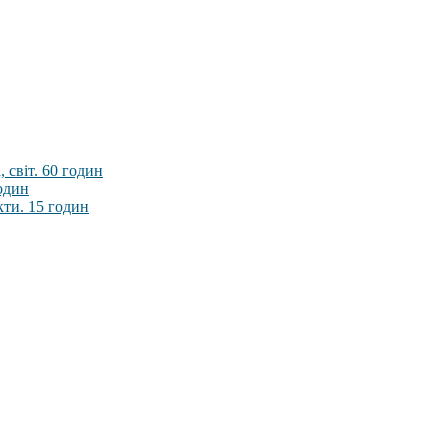
 світ. 60 годин
годин
кти. 15 годин