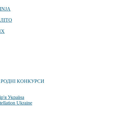
INJA
 ЛІТО
ЯХ
АРОДНІ КОНКУРСИ
р'я Україна