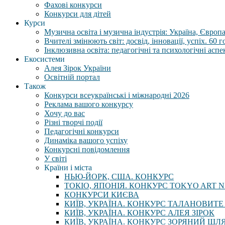
Фахові конкурси
Конкурси для дітей
Курси
Музична освіта і музична індустрія: Україна, Європа,
Вчителі змінюють світ: досвід, інновації, успіх. 60 
Інклюзивна освіта: педагогічні та психологічні аспе
Екосистеми
Алея Зірок України
Освітній портал
Також
Конкурси всеукраїнські і міжнародні 2026
Реклама вашого конкурсу
Хочу до вас
Різні творчі події
Педагогічні конкурси
Динаміка вашого успіху
Конкурсні повідомлення
У світі
Країни і міста
НЬЮ-ЙОРК, США. КОНКУРС
ТОКІО, ЯПОНІЯ. КОНКУРС TOKYO ART N
КОНКУРСИ КИЄВА
КИЇВ, УКРАЇНА. КОНКУРС ТАЛАНОВИТЕ
КИЇВ, УКРАЇНА. КОНКУРС АЛЕЯ ЗІРОК
КИЇВ, УКРАЇНА. КОНКУРС ЗОРЯНИЙ ШЛ