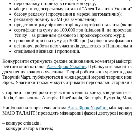
персональну сторінку в сезоні конкурсу;
місце в продюсерському каталозі "Алея Талантів України"
базову рекламу і просування в мережі (автоматично);
рекламну новину в ЗМІ (на замовлення);
представницьку зіркову сторінку-портфоліо таланта (якщо 
сертифікат на суму до 100.000 грн (цільовий, на просуванн
Успіху – за рішенням фахового і продюсерського журі);
грошовий приз на суму до 3000 грн (за рішенням фахового
всі творчі роботи всіх учасників додаються в Національн
спеціальні відзнаки і пропозиції.
Конкурсанти отримують фахове оцінювання, коментарі майстрів
рейтинговий каталог
Алея Зірок України
. Публікують власні тв
досягнення кожного учасника. Творчі роботи конкурсантів до
Творчий Чарт, публікуються в міжнародній мережі творчих но
Зірок. Учасники також можуть отримати персональні сторінки 
Cторінки і творчі роботи учасників наших конкурсів дивляться і
Чехія, Словаччина, Австрія, Швейцарія, Болгарія, Румунія, Молдо
Національна творча екосистема
Алея Зірок України
, міжнародн
МАЮ ТАЛАНТ! проводять міжнародні фахові двотурові конку
– конкурс співаків;
– конкурс авторів пісень;