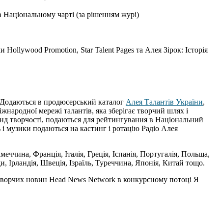
в Національному чарті (за рішенням журі)
Hollywood Promotion, Star Talent Pages та Алея Зірок: Історія
. Додаються в продюсерський каталог
Алея Талантів України
,
жнародної мережі талантів, яка зберігає творчий шлях і
нд творчості, подаються для рейтингування в Національний
ь і музики подаються на кастинг і ротацію Радіо Алея
еччина, Франція, Італія, Греція, Іспанія, Португалія, Польща,
и, Ірландія, Швеція, Ізраїль, Туреччина, Японія, Китай тощо.
творчих новин Head News Network в конкурсному потоці Я