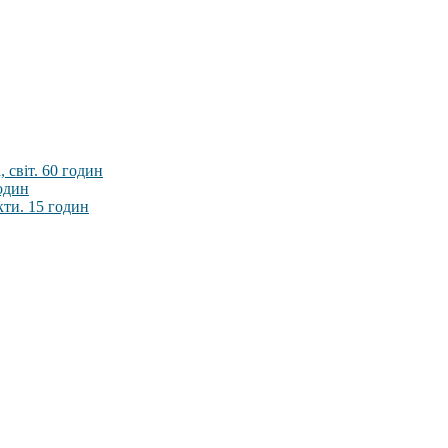
 світ. 60 годин
годин
кти. 15 годин