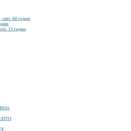
 світ. 60 годин
годин
кти. 15 годин
INJA
 ЛІТО
ЯХ