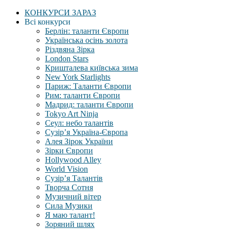
КОНКУРСИ ЗАРАЗ
Всі конкурси
Берлін: таланти Європи
Українська осінь золота
Різдвяна Зірка
London Stars
Кришталева київська зима
New York Starlights
Париж: Таланти Європи
Рим: таланти Європи
Мадрид: таланти Європи
Tokyo Art Ninja
Сеул: небо талантів
Сузір’я Україна-Європа
Алея Зірок України
Зірки Європи
Hollywood Alley
World Vision
Сузір’я Талантів
Творча Сотня
Музичний вітер
Сила Музики
Я маю талант!
Зоряний шлях