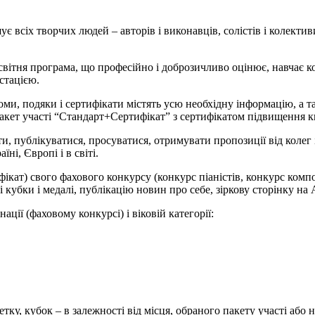
ує всіх творчих людей – авторів і виконавців, солістів і колектив
світня програма, що професійно і доброзичливо оцінює, навчає ко
стацією.
оми, подяки і сертифікати містять усю необхідну інформацію, а т
акет участі “Стандарт+Сертифікат” з сертифікатом підвищення кв
ти, публікуватися, просуватися, отримувати пропозиції від колег 
ні, Європі і в світі.
фікат) свого фахового конкурсу (конкурс піаністів, конкурс комп
кубки і медалі, публікацію новин про себе, зіркову сторінку на А
ації (фаховому конкурсі) і віковій категорії:
етку, кубок – в залежності від місця, обраного пакету участі або 