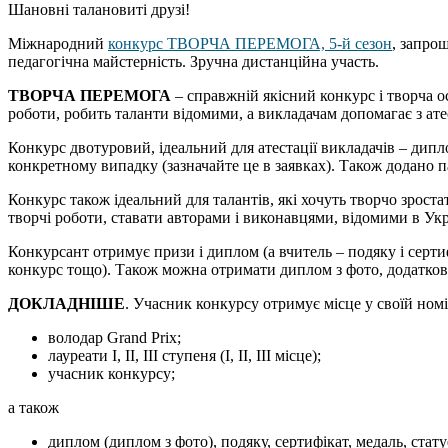
Шановні талановиті друзі!
Міжнародний
конкурc ТВОРЧА ПЕРЕМОГА, 5-й сезон
, запрош
педагогічна майстерність. Зручна дистанційна участь.
ТВОРЧА ПЕРЕМОГА
– справжній якісний конкурс і творча о
роботи, робить таланти відомими, а викладачам допомагає з ате
Конкурс двотуровий, ідеальний для атестації викладачів – дипл
конкретному випадку (зазначайте це в заявках). Також додано п
Конкурс також ідеальний для талантів, які хочуть творчо зроста
творчі роботи, ставати авторами і виконавцями, відомими в Украї
Конкурсант отримує призи і диплом (а вчитель – подяку і серти
конкурс тощо). Також можна отримати диплом з фото, додаткові 
ДОКЛАДНІШЕ
. Учасник конкурсу отримує місце у своїй номін
володар Grand Prix;
лауреати І, ІІ, ІІІ ступеня (І, ІІ, ІІІ місце);
учасник конкурсу;
а також
диплом (диплом з фото), подяку, сертифікат, медаль, стату