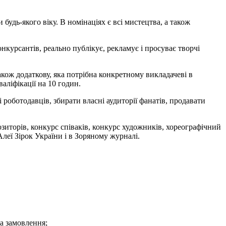
и будь-якого віку. В номінаціях є всі мистецтва, а також
нкурсантів, реально публікує, рекламує і просуває творчі
акож додаткову, яка потрібна конкретному викладачеві в
аліфікації на 10 годин.
і роботодавців, збирати власні аудиторії фанатів, продавати
озиторів, конкурс співаків, конкурс художників, хореографічний
леї Зірок України і в Зоряному журналі.
на замовлення;