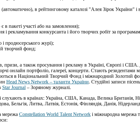
 (автоматично), в рейтинговому каталозі "Алея Зірок України" і 
є в пакеті участі або на замовлення);
я і рекламування конкурсанта і його творчих робіт за програмами 
 і продюсерського журі);
ий творчий фонд;
, призи, а також просування і рекламу в Україні, Європі і США
орчі онлайн портфоліо, галереї, концерти. Стають резидентами мі
даються в Національний Творчий Фонд і міжнародний Золотий фо
вин
Head News Network – таланти України
. Студійні записи пісен
в
Star Journal
– Зоряному журналі.
 слухають в країнах: Україна, США, Канада, Велика Британія, Нім
ва, Бельгія, Литва, Латвія, Естонія, Фінляндія, Данія, Нідерланд
а мережа
Constellation World Talent Network
і міжнародна мережа 
рси: