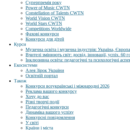
Суперпремія року
Power of Music CWTN
Constellation of Talents CWTN
World Vision CWTN
World Stars CWTN
Competitions Worldwide
Фахові конкурси
Конкурси для дітей
Курси
Музична освіта і музична індустрія: Україна, Європа,
Вчителі змінюють світ: досвід, інновації, успіх. 60 
Інклюзивна освіта: педагогічні та психологічні аспе
Екосистеми
Алея Зірок України
Освітній портал
Також
Конкурси всеукраїнські і міжнародні 2026
Реклама вашого конкурсу
Хочу до вас
Різні творчі події
Педагогічні конкурси
Динаміка вашого успіху
Конкурсні повідомлення
У світі
Країни і міста