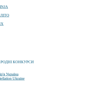
INJA
 ЛІТО
ЯХ
АРОДНІ КОНКУРСИ
р'я Україна