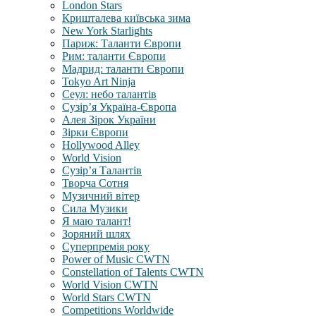
London Stars
Кришталева київська зима
New York Starlights
Париж: Таланти Європи
Рим: таланти Європи
Мадрид: таланти Європи
Tokyo Art Ninja
Сеул: небо талантів
Сузір’я Україна-Європа
Алея Зірок України
Зірки Європи
Hollywood Alley
World Vision
Сузір’я Талантів
Творча Сотня
Музичний вітер
Сила Музики
Я маю талант!
Зоряний шлях
Суперпремія року
Power of Music CWTN
Constellation of Talents CWTN
World Vision CWTN
World Stars CWTN
Competitions Worldwide