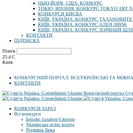
НЬЮ-ЙОРК, США. КОНКУРС
ТОКІО, ЯПОНІЯ. КОНКУРС TOKYO ART N
КОНКУРСИ КИЄВА
КИЇВ, УКРАЇНА. КОНКУРС ТАЛАНОВИТЕ
КИЇВ, УКРАЇНА. КОНКУРС АЛЕЯ ЗІРОК
КИЇВ, УКРАЇНА. КОНКУРС ЗОРЯНИЙ ШЛ
КОНТАКТИ
ПІДПИСКА
Поиск
25.4
C
Киев
КОНКУРСНИЙ ПОРТАЛ: ВСЕУКРАЇНСЬКІ ТА МІЖН
КОНТАКТИ
Конкурсний портал Сузі
КОНКУРСИ ЗАРАЗ
Всі конкурси
Берлін: таланти Європи
Українська осінь золота
Різдвяна Зірка