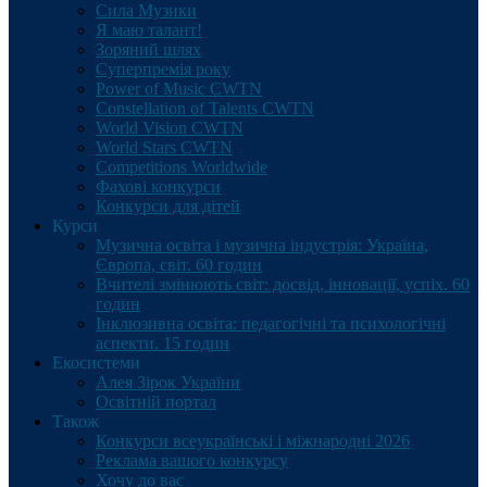
Сила Музики
Я маю талант!
Зоряний шлях
Суперпремія року
Power of Music CWTN
Constellation of Talents CWTN
World Vision CWTN
World Stars CWTN
Competitions Worldwide
Фахові конкурси
Конкурси для дітей
Курси
Музична освіта і музична індустрія: Україна,
Європа, світ. 60 годин
Вчителі змінюють світ: досвід, інновації, успіх. 60
годин
Інклюзивна освіта: педагогічні та психологічні
аспекти. 15 годин
Екосистеми
Алея Зірок України
Освітній портал
Також
Конкурси всеукраїнські і міжнародні 2026
Реклама вашого конкурсу
Хочу до вас