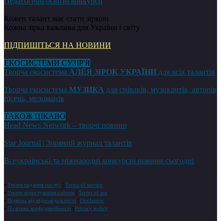
Педагогічні освітні конкурси
Кожен талант має стати зіркою
Кожна зірка важлива для України і світу
ПІДПИШІТЬСЯ НА НОВИНИ
ЕКОСИСТЕМИ СУЗІР'Я
Творча екосистема
АЛЕЯ ЗІРОК УКРАЇНИ
для всіх талантів
Творча екосистема
МУЗИКА
для співаків, музикантів, авторів
пісень, меломанів
ТАКОЖ ЦІКАВО
Head News Network – творчі новини
Star Journal | Зоряний журнал талантів
Всеукраїнські та міжнародні конкурсні новини сьогодні
•
Умови надання послуг
|
Terms of service
•
Умови користування сайтом
|
Terms of use
•
Відмова від відповідальності
|
Disclaimer
•
Політика конфіденційності
|
Privacy policy