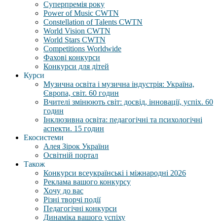
Суперпремія року
Power of Music CWTN
Constellation of Talents CWTN
World Vision CWTN
World Stars CWTN
Competitions Worldwide
Фахові конкурси
Конкурси для дітей
Курси
Музична освіта і музична індустрія: Україна,
Європа, світ. 60 годин
Вчителі змінюють світ: досвід, інновації, успіх. 60
годин
Інклюзивна освіта: педагогічні та психологічні
аспекти. 15 годин
Екосистеми
Алея Зірок України
Освітній портал
Також
Конкурси всеукраїнські і міжнародні 2026
Реклама вашого конкурсу
Хочу до вас
Різні творчі події
Педагогічні конкурси
Динаміка вашого успіху