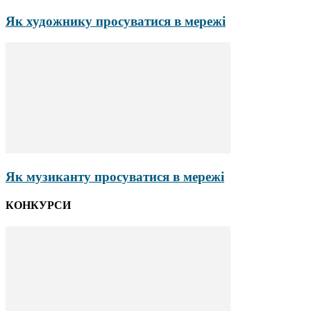
Як художнику просуватися в мережі
Як музиканту просуватися в мережі
КОНКУРСИ