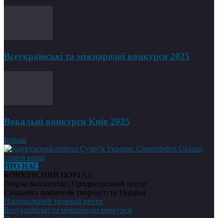
Всеукраїнські та міжнародні конкурси 2025
Вокальні конкурси Київ 2025
Більше
ПРО НАС
КОНКУРСНИЙ ПОРТАЛ
Творча екосистема | Продюсерський центр
Спільнота любителів творчості та України
Національний творчий центр
Всеукраїнські та міжнародні конкурси