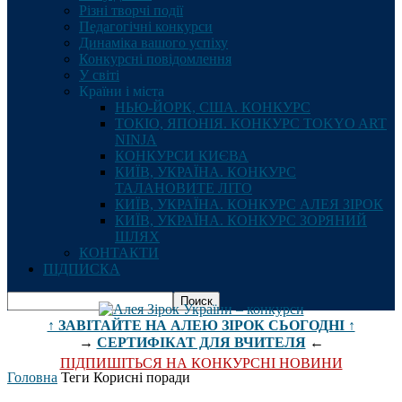
Різні творчі події
Педагогічні конкурси
Динаміка вашого успіху
Конкурсні повідомлення
У світі
Країни і міста
НЬЮ-ЙОРК, США. КОНКУРС
ТОКІО, ЯПОНІЯ. КОНКУРС TOKYO ART
NINJA
КОНКУРСИ КИЄВА
КИЇВ, УКРАЇНА. КОНКУРС
ТАЛАНОВИТЕ ЛІТО
КИЇВ, УКРАЇНА. КОНКУРС АЛЕЯ ЗІРОК
КИЇВ, УКРАЇНА. КОНКУРС ЗОРЯНИЙ
ШЛЯХ
КОНТАКТИ
ПІДПИСКА
↑ ЗАВІТАЙТЕ НА АЛЕЮ ЗІРОК СЬОГОДНІ ↑
→
СЕРТИФІКАТ ДЛЯ ВЧИТЕЛЯ
←
ПІДПИШІТЬСЯ НА КОНКУРСНІ НОВИНИ
Головна
Теги
Корисні поради