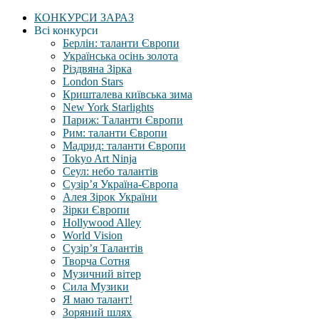
КОНКУРСИ ЗАРАЗ
Всі конкурси
Берлін: таланти Європи
Українська осінь золота
Різдвяна Зірка
London Stars
Кришталева київська зима
New York Starlights
Париж: Таланти Європи
Рим: таланти Європи
Мадрид: таланти Європи
Tokyo Art Ninja
Сеул: небо талантів
Сузір’я Україна-Європа
Алея Зірок України
Зірки Європи
Hollywood Alley
World Vision
Сузір’я Талантів
Творча Сотня
Музичний вітер
Сила Музики
Я маю талант!
Зоряний шлях