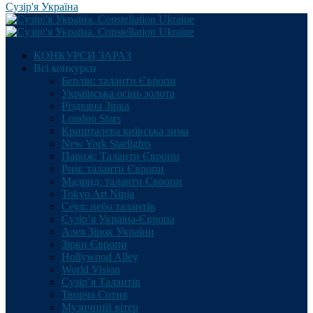
Сузір'я Україна
КОНКУРСИ ЗАРАЗ
Всі конкурси
Берлін: таланти Європи
Українська осінь золота
Різдвяна Зірка
London Stars
Кришталева київська зима
New York Starlights
Париж: Таланти Європи
Рим: таланти Європи
Мадрид: таланти Європи
Tokyo Art Ninja
Сеул: небо талантів
Сузір’я Україна-Європа
Алея Зірок України
Зірки Європи
Hollywood Alley
World Vision
Сузір’я Талантів
Творча Сотня
Музичний вітер