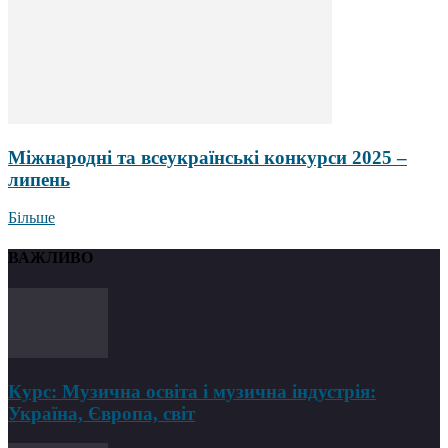
Міжнародні та всеукраїнські конкурси 2025 –
липень
Більше
ВАЖЛИВО
Курс: Музична освіта і музична індустрія:
Україна, Європа, світ