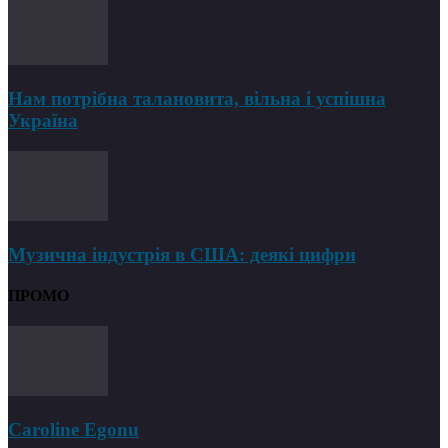
Нам потрібна талановита, вільна і успішна
Україна
Музична індустрія в США: деякі цифри
ПРОМО
Caroline Egonu