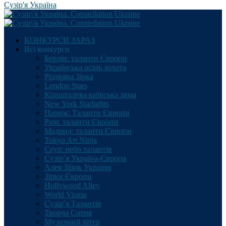
Сузір'я Україна
КОНКУРСИ ЗАРАЗ
Всі конкурси
Берлін: таланти Європи
Українська осінь золота
Різдвяна Зірка
London Stars
Кришталева київська зима
New York Starlights
Париж: Таланти Європи
Рим: таланти Європи
Мадрид: таланти Європи
Tokyo Art Ninja
Сеул: небо талантів
Сузір’я Україна-Європа
Алея Зірок України
Зірки Європи
Hollywood Alley
World Vision
Сузір’я Талантів
Творча Сотня
Музичний вітер