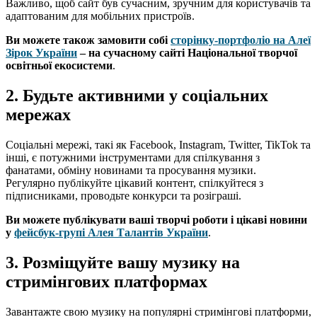
Важливо, щоб сайт був сучасним, зручним для користувачів та
адаптованим для мобільних пристроїв.
Ви можете також замовити собі
сторінку-портфоліо на Алеї
Зірок України
– на сучасному сайті Національної творчої
освітньої екосистеми
.
2. Будьте активними у соціальних
мережах
Соціальні мережі, такі як Facebook, Instagram, Twitter, TikTok та
інші, є потужними інструментами для спілкування з
фанатами, обміну новинами та просування музики.
Регулярно публікуйте цікавий контент, спілкуйтеся з
підписниками, проводьте конкурси та розіграші.
Ви можете публікувати ваші творчі роботи і цікаві новини
у
фейсбук-групі Алея Талантів України
.
3. Розміщуйте вашу музику на
стримінгових платформах
Завантажте свою музику на популярні стримінгові платформи,