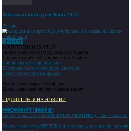
Вокальні конкурси Київ 2025
Більше
ПРО НАС
КОНКУРСНИЙ ПОРТАЛ
Творча екосистема | Продюсерський центр
Спільнота любителів творчості та України
Національний творчий центр
Всеукраїнські та міжнародні конкурси
Педагогічні освітні конкурси
Кожен талант має стати зіркою
Кожна зірка важлива для України і світу
ПІДПИШІТЬСЯ НА НОВИНИ
ЕКОСИСТЕМИ СУЗІР'Я
Творча екосистема
АЛЕЯ ЗІРОК УКРАЇНИ
для всіх талантів
Творча екосистема
МУЗИКА
для співаків, музикантів, авторів