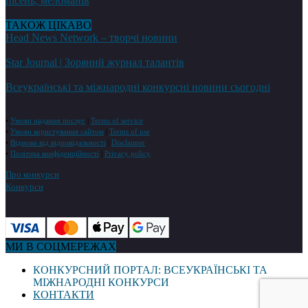
пісень, меломанів
ТАКОЖ ЦІКАВО
Head News Network – творчі новини
Star Journal | Зоряний журнал талантів
Всеукраїнські та міжнародні конкурсні новини сьогодні
•
Умови надання послуг
|
Terms of service
•
Умови користування сайтом
|
Terms of use
•
Відмова від відповідальності
|
Disclaimer
•
Політика конфіденційності
|
Privacy policy
Про конкурси
Конкурси
МИ В СОЦМЕРЕЖАХ
КОНКУРСНИЙ ПОРТАЛ: ВСЕУКРАЇНСЬКІ ТА
МІЖНАРОДНІ КОНКУРСИ
КОНТАКТИ