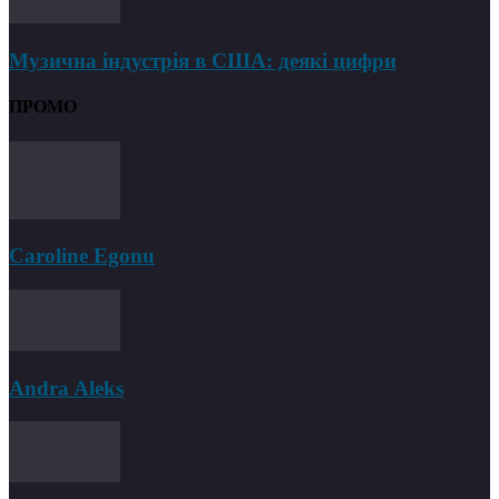
Музична індустрія в США: деякі цифри
ПРОМО
Caroline Egonu
Andra Aleks