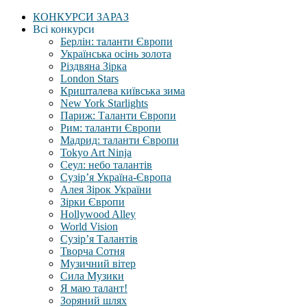
КОНКУРСИ ЗАРАЗ
Всі конкурси
Берлін: таланти Європи
Українська осінь золота
Різдвяна Зірка
London Stars
Кришталева київська зима
New York Starlights
Париж: Таланти Європи
Рим: таланти Європи
Мадрид: таланти Європи
Tokyo Art Ninja
Сеул: небо талантів
Сузір’я Україна-Європа
Алея Зірок України
Зірки Європи
Hollywood Alley
World Vision
Сузір’я Талантів
Творча Сотня
Музичний вітер
Сила Музики
Я маю талант!
Зоряний шлях