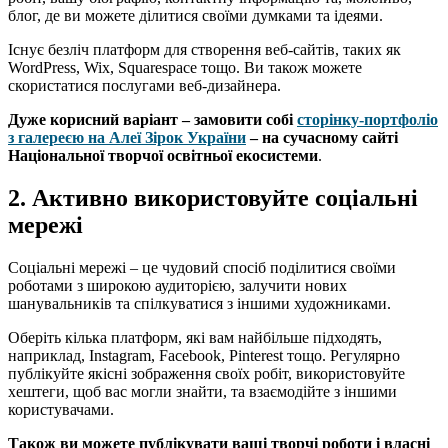
блог, де ви можете ділитися своїми думками та ідеями.
Існує безліч платформ для створення веб-сайтів, таких як
WordPress, Wix, Squarespace тощо. Ви також можете
скористатися послугами веб-дизайнера.
Дуже корисний варіант – замовити собі
сторінку-портфоліо
з галереєю на Алеї Зірок України
– на сучасному сайті
Національної творчої освітньої екосистеми
.
2. Активно використовуйте соціальні
мережі
Соціальні мережі – це чудовий спосіб поділитися своїми
роботами з широкою аудиторією, залучити нових
шанувальників та спілкуватися з іншими художниками.
Оберіть кілька платформ, які вам найбільше підходять,
наприклад, Instagram, Facebook, Pinterest тощо. Регулярно
публікуйте якісні зображення своїх робіт, використовуйте
хештеги, щоб вас могли знайти, та взаємодійте з іншими
користувачами.
Також ви можете публікувати ваші творчі роботи і власні