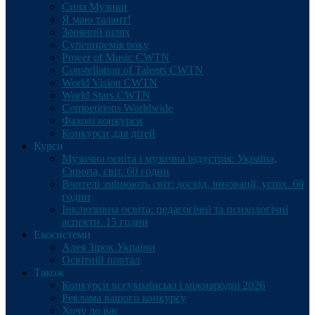
Сила Музики
Я маю талант!
Зоряний шлях
Суперпремія року
Power of Music CWTN
Constellation of Talents CWTN
World Vision CWTN
World Stars CWTN
Competitions Worldwide
Фахові конкурси
Конкурси для дітей
Курси
Музична освіта і музична індустрія: Україна,
Європа, світ. 60 годин
Вчителі змінюють світ: досвід, інновації, успіх. 60
годин
Інклюзивна освіта: педагогічні та психологічні
аспекти. 15 годин
Екосистеми
Алея Зірок України
Освітній портал
Також
Конкурси всеукраїнські і міжнародні 2026
Реклама вашого конкурсу
Хочу до вас