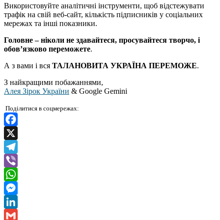
Використовуйте аналітичні інструменти, щоб відстежувати
трафік на свій веб-сайт, кількість підписників у соціальних
мережах та інші показники.
Головне – ніколи не здавайтеся, просувайтеся творчо, і
обов’язково переможете
.
А з вами і вся
ТАЛАНОВИТА УКРАЇНА ПЕРЕМОЖЕ
.
З найкращими побажаннями,
Алея Зірок України
& Google Gemini
Поділитися в соцмережах:
Facebook
X
Telegram
Viber
WhatsApp
Messenger
LinkedIn