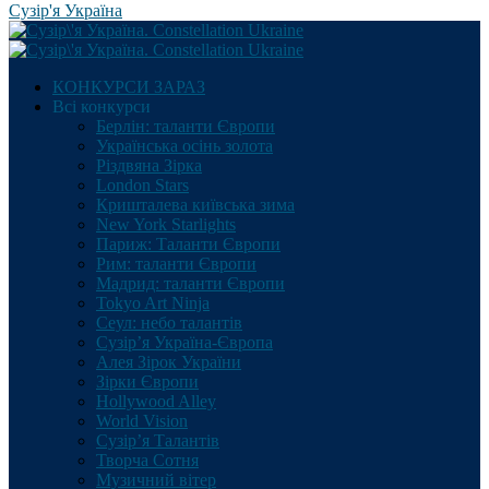
Сузір'я Україна
КОНКУРСИ ЗАРАЗ
Всі конкурси
Берлін: таланти Європи
Українська осінь золота
Різдвяна Зірка
London Stars
Кришталева київська зима
New York Starlights
Париж: Таланти Європи
Рим: таланти Європи
Мадрид: таланти Європи
Tokyo Art Ninja
Сеул: небо талантів
Сузір’я Україна-Європа
Алея Зірок України
Зірки Європи
Hollywood Alley
World Vision
Сузір’я Талантів
Творча Сотня
Музичний вітер