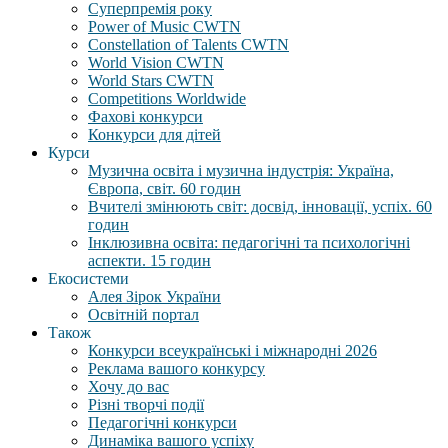
Суперпремія року
Power of Music CWTN
Constellation of Talents CWTN
World Vision CWTN
World Stars CWTN
Competitions Worldwide
Фахові конкурси
Конкурси для дітей
Курси
Музична освіта і музична індустрія: Україна,
Європа, світ. 60 годин
Вчителі змінюють світ: досвід, інновації, успіх. 60
годин
Інклюзивна освіта: педагогічні та психологічні
аспекти. 15 годин
Екосистеми
Алея Зірок України
Освітній портал
Також
Конкурси всеукраїнські і міжнародні 2026
Реклама вашого конкурсу
Хочу до вас
Різні творчі події
Педагогічні конкурси
Динаміка вашого успіху