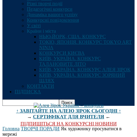
Різні творчі події
Педагогічні конкурси
Динаміка вашого успіху
Конкурсні повідомлення
У світі
Країни і міста
НЬЮ-ЙОРК, США. КОНКУРС
ТОКІО, ЯПОНІЯ. КОНКУРС TOKYO ART
NINJA
КОНКУРСИ КИЄВА
КИЇВ, УКРАЇНА. КОНКУРС
ТАЛАНОВИТЕ ЛІТО
КИЇВ, УКРАЇНА. КОНКУРС АЛЕЯ ЗІРОК
КИЇВ, УКРАЇНА. КОНКУРС ЗОРЯНИЙ
ШЛЯХ
КОНТАКТИ
ПІДПИСКА
↑ ЗАВІТАЙТЕ НА АЛЕЮ ЗІРОК СЬОГОДНІ ↑
→
СЕРТИФІКАТ ДЛЯ ВЧИТЕЛЯ
←
ПІДПИШІТЬСЯ НА КОНКУРСНІ НОВИНИ
Головна
ТВОРЧІ ПОРАДИ
Як художнику просуватися в
мережі