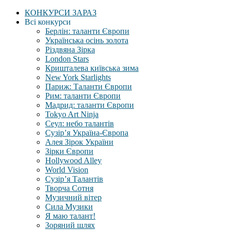
КОНКУРСИ ЗАРАЗ
Всі конкурси
Берлін: таланти Європи
Українська осінь золота
Різдвяна Зірка
London Stars
Кришталева київська зима
New York Starlights
Париж: Таланти Європи
Рим: таланти Європи
Мадрид: таланти Європи
Tokyo Art Ninja
Сеул: небо талантів
Сузір’я Україна-Європа
Алея Зірок України
Зірки Європи
Hollywood Alley
World Vision
Сузір’я Талантів
Творча Сотня
Музичний вітер
Сила Музики
Я маю талант!
Зоряний шлях