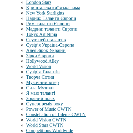
London Stars
Кришталева київська зима
New York Starlights
Париж: Таланти Європи
Рим: таланти Європи
Мадрид: таланти Європи
Tokyo Art Ninja
Сеул: небо талантів
Сузір’я Україна-Європа
Алея Зірок України
Зірки Європи
Hollywood Alley
World Vision
Сузір’я Талантів
Творча Сотня
Музичний вітер
Сила Музики
Я маю талант!
Зоряний шлях
Суперпремія року
Power of Music CWTN
Constellation of Talents CWTN
World Vision CWTN
World Stars CWTN
Competitions Worldwide