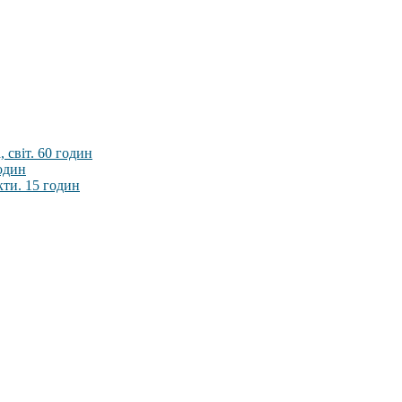
 світ. 60 годин
годин
кти. 15 годин