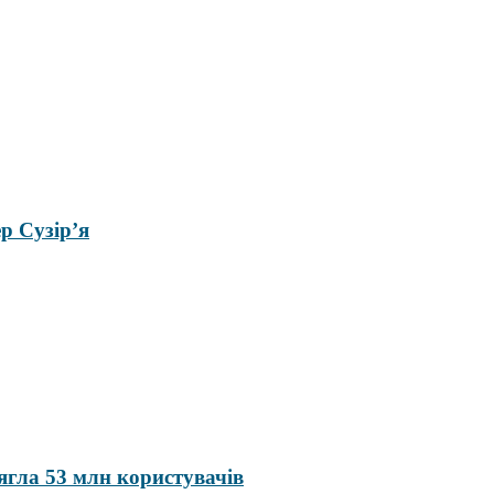
р Сузір’я
ягла 53 млн користувачів