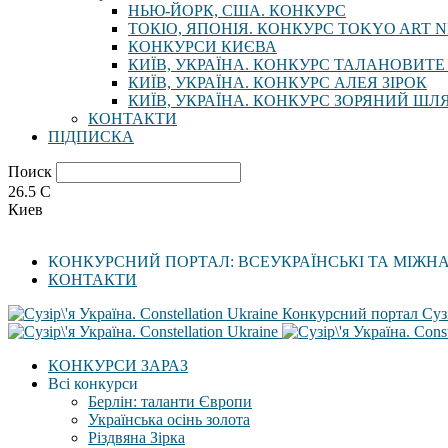
НЬЮ-ЙОРК, США. КОНКУРС
ТОКІО, ЯПОНІЯ. КОНКУРС TOKYO ART N
КОНКУРСИ КИЄВА
КИЇВ, УКРАЇНА. КОНКУРС ТАЛАНОВИТЕ
КИЇВ, УКРАЇНА. КОНКУРС АЛЕЯ ЗІРОК
КИЇВ, УКРАЇНА. КОНКУРС ЗОРЯНИЙ ШЛ
КОНТАКТИ
ПІДПИСКА
Поиск
26.5
C
Киев
КОНКУРСНИЙ ПОРТАЛ: ВСЕУКРАЇНСЬКІ ТА МІЖН
КОНТАКТИ
Конкурсний портал Сузі
КОНКУРСИ ЗАРАЗ
Всі конкурси
Берлін: таланти Європи
Українська осінь золота
Різдвяна Зірка