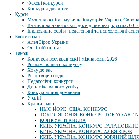
Фахові конкурси
Конкурси для дітей
Курси
Музична освіта і музична індустрія: Україна, Європа,
Вчителі змінюють світ: досвід, інновації, успіх. 60 
Інклюзивна освіта: педагогічні та психологічні аспе
Екосистеми
Алея Зірок України
Освітній портал
Також
Конкурси всеукраїнські і міжнародні 2026
Реклама вашого конкурсу
Хочу до вас
Різні творчі події
Педагогічні конкурси
Динаміка вашого успіху
Конкурсні повідомлення
У світі
Країни і міста
НЬЮ-ЙОРК, США. КОНКУРС
ТОКІО, ЯПОНІЯ. КОНКУРС TOKYO ART N
КОНКУРСИ КИЄВА
КИЇВ, УКРАЇНА. КОНКУРС ТАЛАНОВИТЕ
КИЇВ, УКРАЇНА. КОНКУРС АЛЕЯ ЗІРОК
КИЇВ, УКРАЇНА. КОНКУРС ЗОРЯНИЙ ШЛ