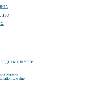
INJA
 ЛІТО
ЯХ
АРОДНІ КОНКУРСИ
р'я Україна