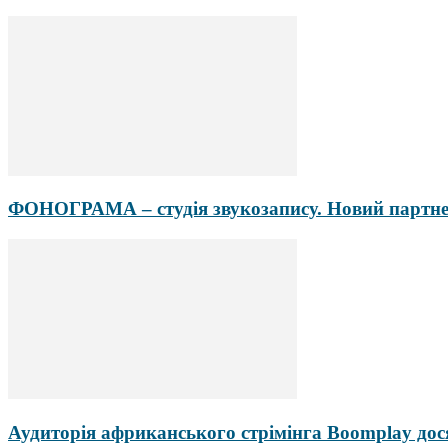
ФОНОГРАМА – студія звукозапису. Новий партне
Аудиторія африканського стрімінга Boomplay дос