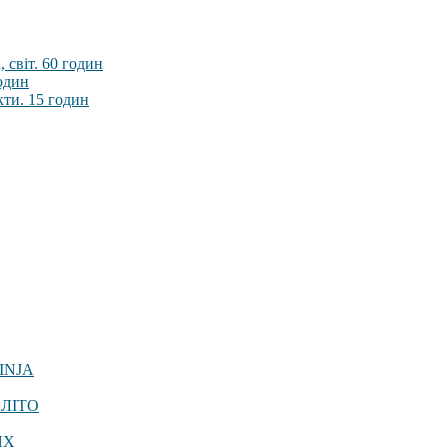
 світ. 60 годин
годин
кти. 15 годин
INJA
 ЛІТО
ЯХ