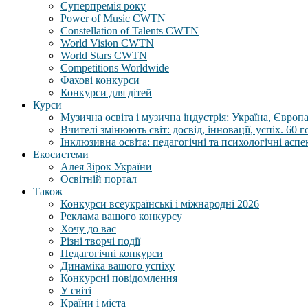
Суперпремія року
Power of Music CWTN
Constellation of Talents CWTN
World Vision CWTN
World Stars CWTN
Competitions Worldwide
Фахові конкурси
Конкурси для дітей
Курси
Музична освіта і музична індустрія: Україна, Європа,
Вчителі змінюють світ: досвід, інновації, успіх. 60 
Інклюзивна освіта: педагогічні та психологічні аспе
Екосистеми
Алея Зірок України
Освітній портал
Також
Конкурси всеукраїнські і міжнародні 2026
Реклама вашого конкурсу
Хочу до вас
Різні творчі події
Педагогічні конкурси
Динаміка вашого успіху
Конкурсні повідомлення
У світі
Країни і міста