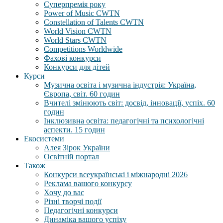
Суперпремія року
Power of Music CWTN
Constellation of Talents CWTN
World Vision CWTN
World Stars CWTN
Competitions Worldwide
Фахові конкурси
Конкурси для дітей
Курси
Музична освіта і музична індустрія: Україна,
Європа, світ. 60 годин
Вчителі змінюють світ: досвід, інновації, успіх. 60
годин
Інклюзивна освіта: педагогічні та психологічні
аспекти. 15 годин
Екосистеми
Алея Зірок України
Освітній портал
Також
Конкурси всеукраїнські і міжнародні 2026
Реклама вашого конкурсу
Хочу до вас
Різні творчі події
Педагогічні конкурси
Динаміка вашого успіху