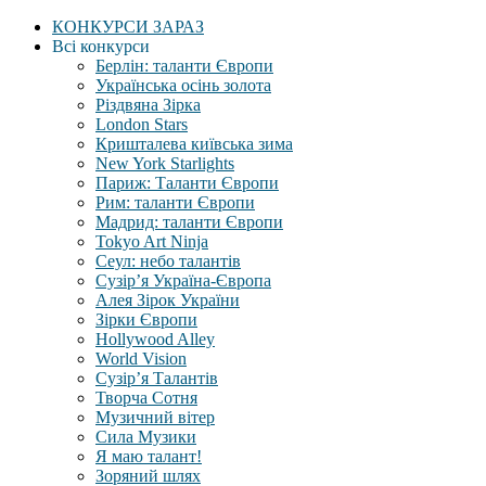
КОНКУРСИ ЗАРАЗ
Всі конкурси
Берлін: таланти Європи
Українська осінь золота
Різдвяна Зірка
London Stars
Кришталева київська зима
New York Starlights
Париж: Таланти Європи
Рим: таланти Європи
Мадрид: таланти Європи
Tokyo Art Ninja
Сеул: небо талантів
Сузір’я Україна-Європа
Алея Зірок України
Зірки Європи
Hollywood Alley
World Vision
Сузір’я Талантів
Творча Сотня
Музичний вітер
Сила Музики
Я маю талант!
Зоряний шлях