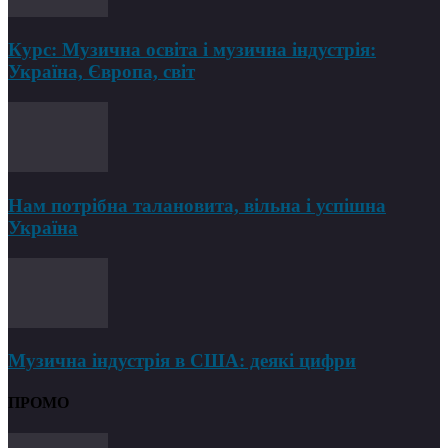
Курс: Музична освіта і музична індустрія:
Україна, Європа, світ
Нам потрібна талановита, вільна і успішна
Україна
Музична індустрія в США: деякі цифри
ПРОМО