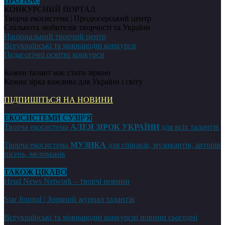
ПРО НАС
КОНКУРСНИЙ ПОРТАЛ
Творча екосистема | Продюсерський центр
Спільнота любителів творчості та України
Національний творчий центр
Всеукраїнські та міжнародні конкурси
Педагогічні освітні конкурси
Кожен талант має стати зіркою
Кожна зірка важлива для України і світу
ПІДПИШІТЬСЯ НА НОВИНИ
ЕКОСИСТЕМИ СУЗІР'Я
Творча екосистема
АЛЕЯ ЗІРОК УКРАЇНИ
для всіх талантів
Творча екосистема
МУЗИКА
для співаків, музикантів, авторів
пісень, меломанів
ТАКОЖ ЦІКАВО
Head News Network – творчі новини
Star Journal | Зоряний журнал талантів
Всеукраїнські та міжнародні конкурсні новини сьогодні