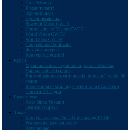
Сила Музики
Я маю талант!
Зоряний шлях
Суперпремія року
Power of Music CWTN
Constellation of Talents CWTN
World Vision CWTN
World Stars CWTN
Competitions Worldwide
Фахові конкурси
Конкурси для дітей
Курси
Музична освіта і музична індустрія: Україна,
Європа, світ. 60 годин
Вчителі змінюють світ: досвід, інновації, успіх. 60
годин
Інклюзивна освіта: педагогічні та психологічні
аспекти. 15 годин
Екосистеми
Алея Зірок України
Освітній портал
Також
Конкурси всеукраїнські і міжнародні 2026
Реклама вашого конкурсу
Хочу до вас