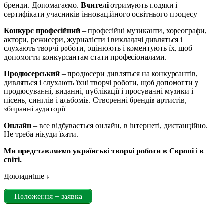
бренди. Допомагаємо.
Вчителі
отримують подяки і
сертифікати учасників інноваційного освітнього процесу.
Конкурс професійний
– професійні музиканти, хореографи,
актори, режисери, журналісти і викладачі дивляться і
слухають творчі роботи, оцінюють і коментують їх, щоб
допомогти конкурсантам стати професіоналами.
Продюсерський
– продюсери дивляться на конкурсантів,
дивляться і слухають їхні творчі роботи, щоб допомогти у
продюсуванні, виданні, публікації і просуванні музики і
пісень, синглів і альбомів. Створенні брендів артистів,
збиранні аудиторії.
Онлайн
– все відбувається онлайн, в інтернеті, дистанційно.
Не треба нікуди їхати.
Ми представляємо українські творчі роботи в Європі і в
світі.
Докладніше ↓
Положення + заявка