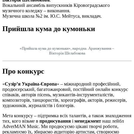
Вокальний ансамбль випускників Кіровоградського
музичного коледжу – виконання.
Музична школа №2 ім. Ю.С. Мейтуса, викладач.
Прийшла кума до кумоньки
«Прийшла кума до кумоньки», народна. Аранжування –
Вікторія Шелабокова
Про конкурс
«
Сузір’я Україна-Європа
» – міжнародний професійний,
продюсерський, багатожанровий, постійний онлайн конкурс
співаків, авторів пісень, музикантів-інструменталістів,
композиторів, танцюристів, хореографів, акторів, режисерів,
художників, журналістів і блогерів.
Мета конкурсу – підтримка всіх талантів, а також знаходження
тих, кого візьме в
продюсування
і
менеджмент
наш лейбл
AdverMAN Music. Ми продюсуємо цікаві творчі роботи,
рекламуємо їх, збираємо аудиторію артистам, створюємо