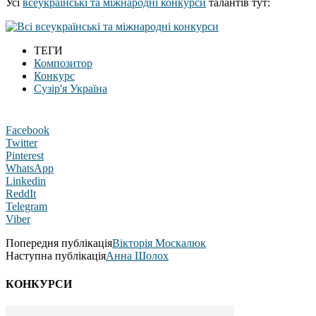
Усі
всеукраїнські та міжнародні конкурси
талантів тут:
ТЕГИ
Композитор
Конкурс
Сузір'я Україна
Facebook
Twitter
Pinterest
WhatsApp
Linkedin
ReddIt
Telegram
Viber
Попередня публікація
Вікторія Москалюк
Наступна публікація
Анна Шолох
КОНКУРСИ