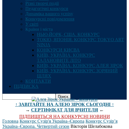
Різні творчі події
Педагогічні конкурси
Динаміка вашого успіху
Конкурсні повідомлення
У світі
Країни і міста
НЬЮ-ЙОРК, США. КОНКУРС
ТОКІО, ЯПОНІЯ. КОНКУРС TOKYO ART
NINJA
КОНКУРСИ КИЄВА
КИЇВ, УКРАЇНА. КОНКУРС
ТАЛАНОВИТЕ ЛІТО
КИЇВ, УКРАЇНА. КОНКУРС АЛЕЯ ЗІРОК
КИЇВ, УКРАЇНА. КОНКУРС ЗОРЯНИЙ
ШЛЯХ
КОНТАКТИ
ПІДПИСКА
↑ ЗАВІТАЙТЕ НА АЛЕЮ ЗІРОК СЬОГОДНІ ↑
→
СЕРТИФІКАТ ДЛЯ ВЧИТЕЛЯ
←
ПІДПИШІТЬСЯ НА КОНКУРСНІ НОВИНИ
Головна
Конкурс Сузір'я Україна–Європа
Конкурс Сузір’я
Україна–Європа. Четвертий сезон
Вікторія Шелабокова