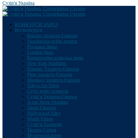
Сузір'я Україна
КОНКУРСИ ЗАРАЗ
Всі конкурси
Берлін: таланти Європи
Українська осінь золота
Різдвяна Зірка
London Stars
Кришталева київська зима
New York Starlights
Париж: Таланти Європи
Рим: таланти Європи
Мадрид: таланти Європи
Tokyo Art Ninja
Сеул: небо талантів
Сузір’я Україна-Європа
Алея Зірок України
Зірки Європи
Hollywood Alley
World Vision
Сузір’я Талантів
Творча Сотня
Музичний вітер