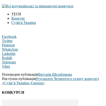
ТЕГИ
Конкурс
Сузір'я Україна
Facebook
Twitter
Pinterest
WhatsApp
Linkedin
ReddIt
Telegram
Viber
Попередня публікація
Вікторія Шелабокова
Наступна публікація
Результати Четвертого сезону конкурсу
«Сузір’я Україна–Європа»
КОНКУРСИ