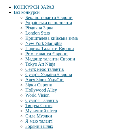
КОНКУРСИ ЗАРАЗ
Всі конкурси
Берлін: таланти Європи
Українська осінь золота
Різдвяна Зірка
London Stars
Кришталева київська зима
New York Starlights
Париж: Таланти Європи
Рим: таланти Європи
Мадрид: таланти Європи
Tokyo Art Ninja
Сеул: небо талантів
Сузір’я Україна-Європа
Алея Зірок України
Зірки Європи
Hollywood Alley
World Vision
Сузір’я Талантів
Творча Сотня
Музичний вітер
Сила Музики
Я маю талант!
Зоряний шлях