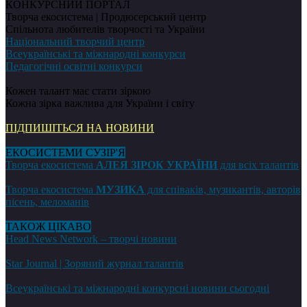
КОНКУРСНИЙ ПОРТАЛ
Творча екосистема | Продюсерський центр
Спільнота любителів творчості та України
Національний творчий центр
Всеукраїнські та міжнародні конкурси
Педагогічні освітні конкурси
Кожен талант має стати зіркою
Кожна зірка важлива для України і світу
ПІДПИШІТЬСЯ НА НОВИНИ
ЕКОСИСТЕМИ СУЗІР'Я
Творча екосистема
АЛЕЯ ЗІРОК УКРАЇНИ
для всіх талантів
Творча екосистема
МУЗИКА
для співаків, музикантів, авторів
пісень, меломанів
ТАКОЖ ЦІКАВО
Head News Network – творчі новини
Star Journal | Зоряний журнал талантів
Всеукраїнські та міжнародні конкурсні новини сьогодні