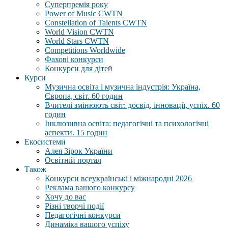
Суперпремія року
Power of Music CWTN
Constellation of Talents CWTN
World Vision CWTN
World Stars CWTN
Competitions Worldwide
Фахові конкурси
Конкурси для дітей
Курси
Музична освіта і музична індустрія: Україна,
Європа, світ. 60 годин
Вчителі змінюють світ: досвід, інновації, успіх. 60
годин
Інклюзивна освіта: педагогічні та психологічні
аспекти. 15 годин
Екосистеми
Алея Зірок України
Освітній портал
Також
Конкурси всеукраїнські і міжнародні 2026
Реклама вашого конкурсу
Хочу до вас
Різні творчі події
Педагогічні конкурси
Динаміка вашого успіху