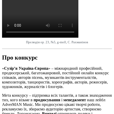
Прелюдія op. 23, №5, g-moll, С. Рахманінов
Про конкурс
«
Сузір’я Україна-Європа
» – міжнародний професійний,
продюсерський, багатожанровий, постійний онлайн конкурс
співаків, авторів пісень, музикантів-інструменталістів,
композиторів, танцюристів, хореографів, акторів, режисерів,
художників, журналістів і блогерів.
Мета конкурсу – підтримка всіх талантів, а також знаходження
тих, кого візьме в
продюсування
і
менеджмент
наш лейбл
AdverMAN Music. Ми продюсуємо цікаві творчі роботи,
рекламуємо їх, збираємо аудиторію артистам, створюємо
бренди. Допомагаємо.
Вчителі
отримують подяки і