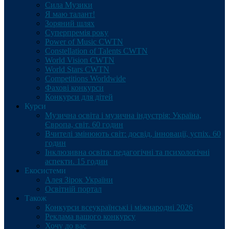
Сила Музики
Я маю талант!
Зоряний шлях
Суперпремія року
Power of Music CWTN
Constellation of Talents CWTN
World Vision CWTN
World Stars CWTN
Competitions Worldwide
Фахові конкурси
Конкурси для дітей
Курси
Музична освіта і музична індустрія: Україна,
Європа, світ. 60 годин
Вчителі змінюють світ: досвід, інновації, успіх. 60
годин
Інклюзивна освіта: педагогічні та психологічні
аспекти. 15 годин
Екосистеми
Алея Зірок України
Освітній портал
Також
Конкурси всеукраїнські і міжнародні 2026
Реклама вашого конкурсу
Хочу до вас