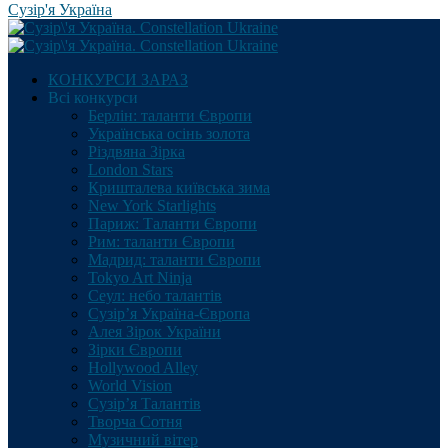
Сузір'я Україна
КОНКУРСИ ЗАРАЗ
Всі конкурси
Берлін: таланти Європи
Українська осінь золота
Різдвяна Зірка
London Stars
Кришталева київська зима
New York Starlights
Париж: Таланти Європи
Рим: таланти Європи
Мадрид: таланти Європи
Tokyo Art Ninja
Сеул: небо талантів
Сузір’я Україна-Європа
Алея Зірок України
Зірки Європи
Hollywood Alley
World Vision
Сузір’я Талантів
Творча Сотня
Музичний вітер