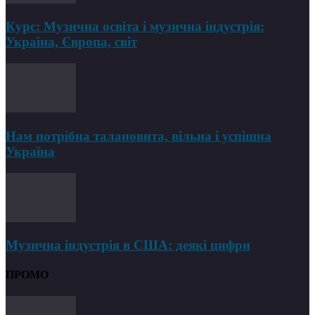
Курс: Музична освіта і музична індустрія:
Україна, Європа, світ
Нам потрібна талановита, вільна і успішна
Україна
Музична індустрія в США: деякі цифри
ПРОМО