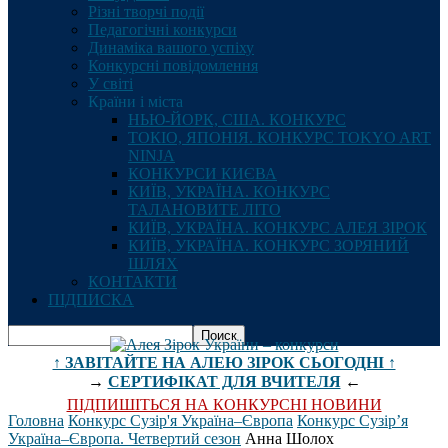
Різні творчі події
Педагогічні конкурси
Динаміка вашого успіху
Конкурсні повідомлення
У світі
Країни і міста
НЬЮ-ЙОРК, США. КОНКУРС
ТОКІО, ЯПОНІЯ. КОНКУРС TOKYO ART
NINJA
КОНКУРСИ КИЄВА
КИЇВ, УКРАЇНА. КОНКУРС
ТАЛАНОВИТЕ ЛІТО
КИЇВ, УКРАЇНА. КОНКУРС АЛЕЯ ЗІРОК
КИЇВ, УКРАЇНА. КОНКУРС ЗОРЯНИЙ
ШЛЯХ
КОНТАКТИ
ПІДПИСКА
↑ ЗАВІТАЙТЕ НА АЛЕЮ ЗІРОК СЬОГОДНІ ↑
→
СЕРТИФІКАТ ДЛЯ ВЧИТЕЛЯ
←
ПІДПИШІТЬСЯ НА КОНКУРСНІ НОВИНИ
Головна
Конкурс Сузір'я Україна–Європа
Конкурс Сузір’я
Україна–Європа. Четвертий сезон
Анна Шолох