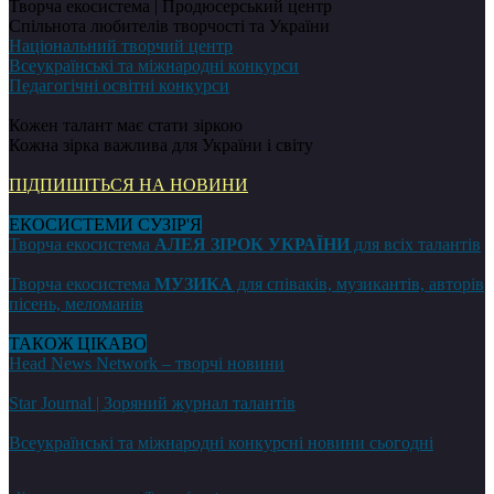
Творча екосистема | Продюсерський центр
Спільнота любителів творчості та України
Національний творчий центр
Всеукраїнські та міжнародні конкурси
Педагогічні освітні конкурси
Кожен талант має стати зіркою
Кожна зірка важлива для України і світу
ПІДПИШІТЬСЯ НА НОВИНИ
ЕКОСИСТЕМИ СУЗІР'Я
Творча екосистема
АЛЕЯ ЗІРОК УКРАЇНИ
для всіх талантів
Творча екосистема
МУЗИКА
для співаків, музикантів, авторів
пісень, меломанів
ТАКОЖ ЦІКАВО
Head News Network – творчі новини
Star Journal | Зоряний журнал талантів
Всеукраїнські та міжнародні конкурсні новини сьогодні