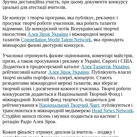
Зручна дистанційна участь, при цьому документи конкурсу
ідеальні для атестації вчителів.
Це конкурс і творча програма, яка публікує, рекламує і
просуває творчі роботи учасників, яка робить таланти
відомими. Це конкурсний потік Всеукраїнської творчої
екосистеми
Алея Зірок України
і міжнародної мережі
талантів
Constellation World Talent Network
, яка проводить
міжнародні фахові двотурові конкурси.
Учасники отримують фахове оцінювання, коментарі майстрів,
призи, а також просування і рекламу в Україні, Європі і США.
Додаються в продюсерський каталог
Алея Талантів України
,
рейтинговий каталог
Алея Зірок України
. Публікують власні
творчі онлайн портфоліо, галереї, концерти. Стають
резидентами міжнародної мережі талантів, яка зберігає
творчий шлях і досягнення кожного учасника. Творчі роботи
конкурсантів додаються в Національний Творчий Фонд і
міжнародний Золотий фонд творчості, подаються для
рейтингування в
Національний Творчий Чарт
, публікуються і
транслюються в міжнародній медіамережі
Head News Network
.
Студійні записи пісень і музики подаються на кастинг і
ротацію Радіо Алея Зірок.
Кожен фіналіст отримує диплом (а вчитель – подяку і