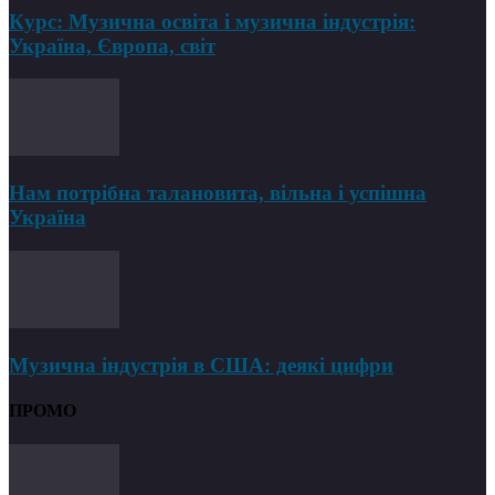
Курс: Музична освіта і музична індустрія:
Україна, Європа, світ
Нам потрібна талановита, вільна і успішна
Україна
Музична індустрія в США: деякі цифри
ПРОМО