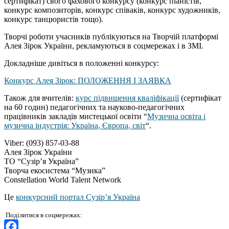
сертифікат) свого фахового конкурсу (конкурс піаністів,
конкурс композиторів, конкурс співаків, конкурс художників,
конкурс танцюристів тощо).
Творчі роботи учасників публікуються на Творчій платформі
Алея Зірок України, рекламуються в соцмережах і в ЗМІ.
Докладніше дивіться в положенні конкурсу:
Конкурс Алея Зірок: ПОЛОЖЕННЯ І ЗАЯВКА
Також для вчителів:
курс підвищення кваліфікації
(сертифікат
на 60 годин) педагогічних та науково-педагогічних
працівників закладів мистецької освіти “
Музична освіта і
музична індустрія: Україна, Європа, світ
“.
Viber: (093) 857-03-88
Алея Зірок України
ТО “Сузір’я Україна”
Творча екосистема “Музика”
Constellation World Talent Network
Це
конкурсний портал Сузір’я Україна
Поділитися в соцмережах: