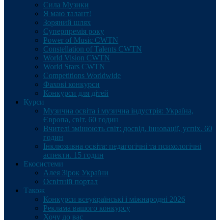
Сила Музики
Я маю талант!
Зоряний шлях
Суперпремія року
Power of Music CWTN
Constellation of Talents CWTN
World Vision CWTN
World Stars CWTN
Competitions Worldwide
Фахові конкурси
Конкурси для дітей
Курси
Музична освіта і музична індустрія: Україна,
Європа, світ. 60 годин
Вчителі змінюють світ: досвід, інновації, успіх. 60
годин
Інклюзивна освіта: педагогічні та психологічні
аспекти. 15 годин
Екосистеми
Алея Зірок України
Освітній портал
Також
Конкурси всеукраїнські і міжнародні 2026
Реклама вашого конкурсу
Хочу до вас