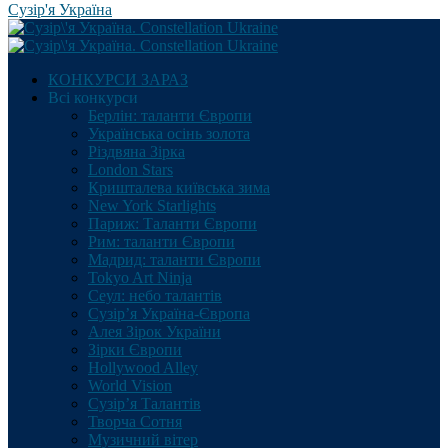
Сузір'я Україна
КОНКУРСИ ЗАРАЗ
Всі конкурси
Берлін: таланти Європи
Українська осінь золота
Різдвяна Зірка
London Stars
Кришталева київська зима
New York Starlights
Париж: Таланти Європи
Рим: таланти Європи
Мадрид: таланти Європи
Tokyo Art Ninja
Сеул: небо талантів
Сузір’я Україна-Європа
Алея Зірок України
Зірки Європи
Hollywood Alley
World Vision
Сузір’я Талантів
Творча Сотня
Музичний вітер