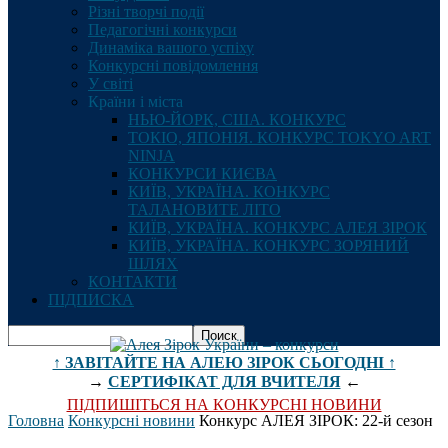
Різні творчі події
Педагогічні конкурси
Динаміка вашого успіху
Конкурсні повідомлення
У світі
Країни і міста
НЬЮ-ЙОРК, США. КОНКУРС
ТОКІО, ЯПОНІЯ. КОНКУРС TOKYO ART
NINJA
КОНКУРСИ КИЄВА
КИЇВ, УКРАЇНА. КОНКУРС
ТАЛАНОВИТЕ ЛІТО
КИЇВ, УКРАЇНА. КОНКУРС АЛЕЯ ЗІРОК
КИЇВ, УКРАЇНА. КОНКУРС ЗОРЯНИЙ
ШЛЯХ
КОНТАКТИ
ПІДПИСКА
↑ ЗАВІТАЙТЕ НА АЛЕЮ ЗІРОК СЬОГОДНІ ↑
→
СЕРТИФІКАТ ДЛЯ ВЧИТЕЛЯ
←
ПІДПИШІТЬСЯ НА КОНКУРСНІ НОВИНИ
Головна
Конкурсні новини
Конкурс АЛЕЯ ЗІРОК: 22-й сезон