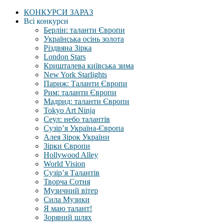
КОНКУРСИ ЗАРАЗ
Всі конкурси
Берлін: таланти Європи
Українська осінь золота
Різдвяна Зірка
London Stars
Кришталева київська зима
New York Starlights
Париж: Таланти Європи
Рим: таланти Європи
Мадрид: таланти Європи
Tokyo Art Ninja
Сеул: небо талантів
Сузір’я Україна-Європа
Алея Зірок України
Зірки Європи
Hollywood Alley
World Vision
Сузір’я Талантів
Творча Сотня
Музичний вітер
Сила Музики
Я маю талант!
Зоряний шлях