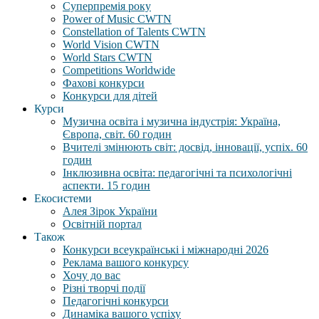
Суперпремія року
Power of Music CWTN
Constellation of Talents CWTN
World Vision CWTN
World Stars CWTN
Competitions Worldwide
Фахові конкурси
Конкурси для дітей
Курси
Музична освіта і музична індустрія: Україна,
Європа, світ. 60 годин
Вчителі змінюють світ: досвід, інновації, успіх. 60
годин
Інклюзивна освіта: педагогічні та психологічні
аспекти. 15 годин
Екосистеми
Алея Зірок України
Освітній портал
Також
Конкурси всеукраїнські і міжнародні 2026
Реклама вашого конкурсу
Хочу до вас
Різні творчі події
Педагогічні конкурси
Динаміка вашого успіху