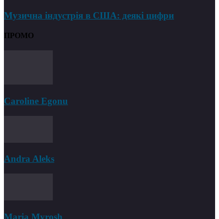
Музична індустрія в США: деякі цифри
ПРОМО
Caroline Egonu
Andra Aleks
Maria Myrosh