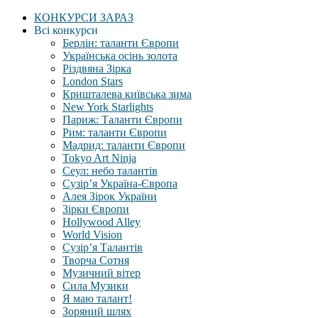
КОНКУРСИ ЗАРАЗ
Всі конкурси
Берлін: таланти Європи
Українська осінь золота
Різдвяна Зірка
London Stars
Кришталева київська зима
New York Starlights
Париж: Таланти Європи
Рим: таланти Європи
Мадрид: таланти Європи
Tokyo Art Ninja
Сеул: небо талантів
Сузір’я Україна-Європа
Алея Зірок України
Зірки Європи
Hollywood Alley
World Vision
Сузір’я Талантів
Творча Сотня
Музичний вітер
Сила Музики
Я маю талант!
Зоряний шлях