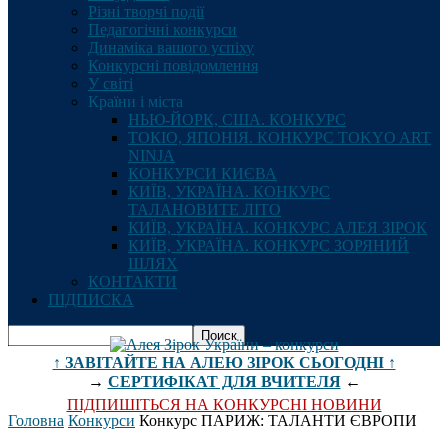
Різні творчі події
Педагогічні конкурси
Динаміка вашого успіху
Конкурсні повідомлення
У світі
Країни і міста
НЬЮ-ЙОРК, США. КОНКУРС
ТОКІО, ЯПОНІЯ. КОНКУРС TOKYO ART
NINJA
КОНКУРСИ КИЄВА
КИЇВ, УКРАЇНА. КОНКУРС
ТАЛАНОВИТЕ ЛІТО
КИЇВ, УКРАЇНА. КОНКУРС АЛЕЯ ЗІРОК
КИЇВ, УКРАЇНА. КОНКУРС ЗОРЯНИЙ
ШЛЯХ
КОНТАКТИ
ПІДПИСКА
↑ ЗАВІТАЙТЕ НА АЛЕЮ ЗІРОК СЬОГОДНІ ↑
→
СЕРТИФІКАТ ДЛЯ ВЧИТЕЛЯ
←
ПІДПИШІТЬСЯ НА КОНКУРСНІ НОВИНИ
Головна
Конкурси
Конкурс ПАРИЖ: ТАЛАНТИ ЄВРОПИ