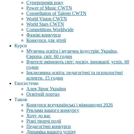
Суперпремія року
Power of Music CWTN
Constellation of Talents CWTN
World Vision CWTN
World Stars CWTN
Competitions Worldwide
Фахові конкурси
Конкурси для дітей
Курси
Музична освіта і музична індустрія: Україна,
Європа, світ. 60 годин
Вчителі змінюють світ: досвід, інновації, успіх. 60
годин
Інклюзивна освіта: педагогічні та психологічні
аспекти. 15 годин
Екосистеми
Алея Зірок України
Освітній портал
Також
Конкурси всеукраїнські і міжнародні 2026
Реклама вашого конкурсу
Хочу до вас
Різні творчі події
Педагогічні конкурси
Динаміка вашого успіху