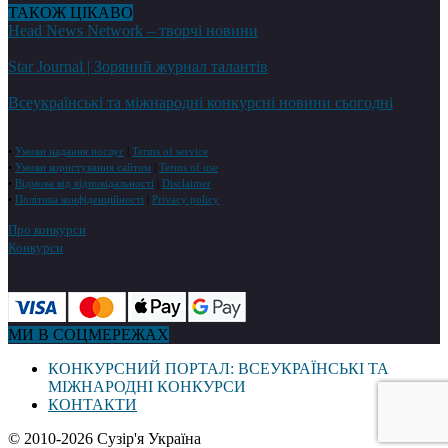
ТАКОЖ ЦІКАВО
Head News Network – творчі новини
Star Journal | Зоряний журнал талантів
Всеукраїнські та міжнародні конкурсні новини сьогодні
•
Умови надання послуг
|
Terms of service
•
Умови користування сайтом
|
Terms of use
•
Відмова від відповідальності
|
Disclaimer
•
Політика конфіденційності
|
Privacy policy
Про конкурси
Конкурси
МИ В СОЦМЕРЕЖАХ
КОНКУРСНИЙ ПОРТАЛ: ВСЕУКРАЇНСЬКІ ТА
МІЖНАРОДНІ КОНКУРСИ
КОНТАКТИ
© 2010-2026 Сузір'я Україна