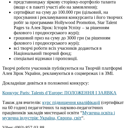
представницьку зіркову сторінку-портфоліо таланта
(якщо є в пакеті участі або на замовлення);
сертифікат на суму до 100.000 грн (цільовий, на
просування і рекламування конкурсанта і його творчих
робіт за програмами Hollywood Promotion, Star Talent
Pages та Алея Зірок: Історія Успіху – за рішенням
фахового і продюсерського журі);
грошовий приз на суму до 3000 грн (за рішенням
фахового і продюсерського журі);
всі творчі роботи всіх учасників додаються в
Національний творчий фонд;
спеціальні відзнаки і пропозиції.
Творчі роботи учасників публікуються на Творчій платформі
Алея Зірок України, рекламуються в соцмережах і в ЗМІ.
Докладніше дивіться в положенні конкурсу:
Конкурс Paris: Talents d’Europe: ПОЛОЖЕННЯ І ЗАЯВКА
Також для вчителів:
курс підвищення кваліфікації
(сертифікат
на 60 годин) педагогічних та науково-педагогічних
працівників закладів мистецької освіти “
Музична освіта і
музична індустрія: Україна, Європа, світ
“.
Viber: (093) 857-03-88