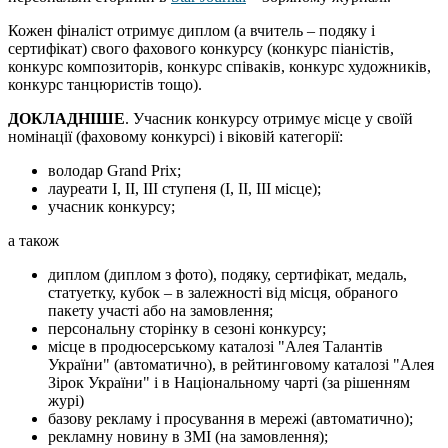
Кожен фіналіст отримує диплом (а вчитель – подяку і
сертифікат) свого фахового конкурсу (конкурс піаністів,
конкурс композиторів, конкурс співаків, конкурс художників,
конкурс танцюристів тощо).
ДОКЛАДНІШЕ
. Учасник конкурсу отримує місце у своїй
номінації (фаховому конкурсі) і віковій категорії:
володар Grand Prix;
лауреати І, ІІ, ІІІ ступеня (І, ІІ, ІІІ місце);
учасник конкурсу;
а також
диплом (диплом з фото), подяку, сертифікат, медаль,
статуетку, кубок – в залежності від місця, обраного
пакету участі або на замовлення;
персональну сторінку в сезоні конкурсу;
місце в продюсерському каталозі "Алея Талантів
України" (автоматично), в рейтинговому каталозі "Алея
Зірок України" і в Національному чарті (за рішенням
журі)
базову рекламу і просування в мережі (автоматично);
рекламну новину в ЗМІ (на замовлення);