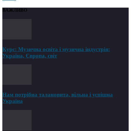
ВАЖЛИВО
Курс: Музична освіта і музична індустрія:
Україна, Європа, світ
Нам потрібна талановита, вільна і успішна
Україна