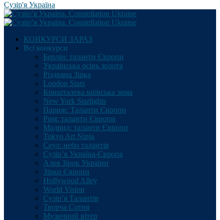
Сузір'я Україна
КОНКУРСИ ЗАРАЗ
Всі конкурси
Берлін: таланти Європи
Українська осінь золота
Різдвяна Зірка
London Stars
Кришталева київська зима
New York Starlights
Париж: Таланти Європи
Рим: таланти Європи
Мадрид: таланти Європи
Tokyo Art Ninja
Сеул: небо талантів
Сузір’я Україна-Європа
Алея Зірок України
Зірки Європи
Hollywood Alley
World Vision
Сузір’я Талантів
Творча Сотня
Музичний вітер