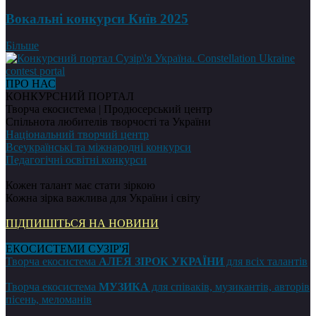
Вокальні конкурси Київ 2025
Більше
ПРО НАС
КОНКУРСНИЙ ПОРТАЛ
Творча екосистема | Продюсерський центр
Спільнота любителів творчості та України
Національний творчий центр
Всеукраїнські та міжнародні конкурси
Педагогічні освітні конкурси
Кожен талант має стати зіркою
Кожна зірка важлива для України і світу
ПІДПИШІТЬСЯ НА НОВИНИ
ЕКОСИСТЕМИ СУЗІР'Я
Творча екосистема
АЛЕЯ ЗІРОК УКРАЇНИ
для всіх талантів
Творча екосистема
МУЗИКА
для співаків, музикантів, авторів
пісень, меломанів