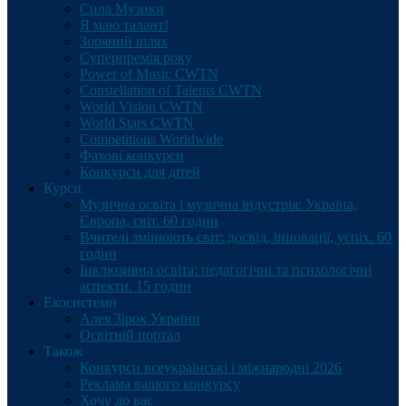
Сила Музики
Я маю талант!
Зоряний шлях
Суперпремія року
Power of Music CWTN
Constellation of Talents CWTN
World Vision CWTN
World Stars CWTN
Competitions Worldwide
Фахові конкурси
Конкурси для дітей
Курси
Музична освіта і музична індустрія: Україна,
Європа, світ. 60 годин
Вчителі змінюють світ: досвід, інновації, успіх. 60
годин
Інклюзивна освіта: педагогічні та психологічні
аспекти. 15 годин
Екосистеми
Алея Зірок України
Освітній портал
Також
Конкурси всеукраїнські і міжнародні 2026
Реклама вашого конкурсу
Хочу до вас