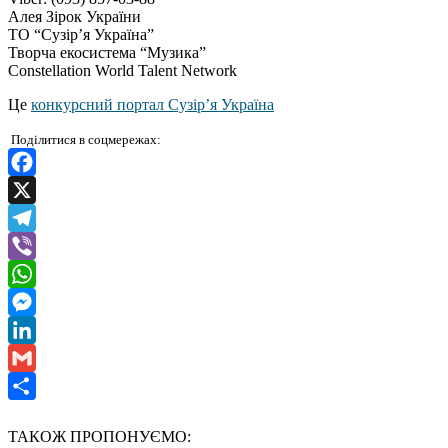
Алея Зірок України
ТО “Сузір’я Україна”
Творча екосистема “Музика”
Constellation World Talent Network
Це
конкурсний портал Сузір’я Україна
Поділитися в соцмережах:
Facebook
X
Telegram
Viber
WhatsApp
Messenger
LinkedIn
Gmail
Отправить
ТАКОЖ ПРОПОНУЄМО: