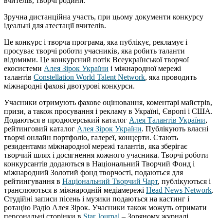
вчителів, творчі родини.
Зручна дистанційна участь, при цьому документи конкурсу
ідеальні для атестації вчителів.
Це конкурс і творча програма, яка публікує, рекламує і
просуває творчі роботи учасників, яка робить таланти
відомими. Це конкурсний потік Всеукраїнської творчої
екосистеми
Алея Зірок України
і міжнародної мережі
талантів
Constellation World Talent Network
, яка проводить
міжнародні фахові двотурові конкурси.
Учасники отримують фахове оцінювання, коментарі майстрів,
призи, а також просування і рекламу в Україні, Європі і США.
Додаються в продюсерський каталог
Алея Талантів України
,
рейтинговий каталог
Алея Зірок України
. Публікують власні
творчі онлайн портфоліо, галереї, концерти. Стають
резидентами міжнародної мережі талантів, яка зберігає
творчий шлях і досягнення кожного учасника. Творчі роботи
конкурсантів додаються в Національний Творчий Фонд і
міжнародний Золотий фонд творчості, подаються для
рейтингування в
Національний Творчий Чарт
, публікуються і
транслюються в міжнародній медіамережі
Head News Network
.
Студійні записи пісень і музики подаються на кастинг і
ротацію Радіо Алея Зірок. Учасники також можуть отримати
персональні сторінки в
Star Journal
– Зоряному журналі.