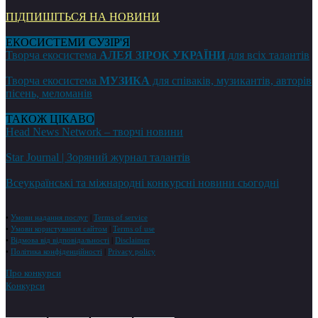
ПІДПИШІТЬСЯ НА НОВИНИ
ЕКОСИСТЕМИ СУЗІР'Я
Творча екосистема
АЛЕЯ ЗІРОК УКРАЇНИ
для всіх талантів
Творча екосистема
МУЗИКА
для співаків, музикантів, авторів
пісень, меломанів
ТАКОЖ ЦІКАВО
Head News Network – творчі новини
Star Journal | Зоряний журнал талантів
Всеукраїнські та міжнародні конкурсні новини сьогодні
•
Умови надання послуг
|
Terms of service
•
Умови користування сайтом
|
Terms of use
•
Відмова від відповідальності
|
Disclaimer
•
Політика конфіденційності
|
Privacy policy
Про конкурси
Конкурси