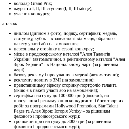
володар Grand Prix;
лауреати І, ІІ, ІІІ ступеня (І, ІІ, ІІІ місце);
учасник конкурсу;
а також
диплом (диплом з фото), подяку, сертифікат, медаль,
статуетку, кубок – в залежності від місця, обраного
пакету участі або на замовлення;
персональну сторінку в сезоні конкурсу;
місце в продюсерському каталозі "Алея Талантів
України" (автоматично), в рейтинговому каталозі "Алея
Зірок України" і в Національному чарті (за рішенням
журі)
базову рекламу і просування в мережі (автоматично);
рекламну новину в ЗМІ (на замовлення);
представницьку зіркову сторінку-портфоліо таланта
(якщо є в пакеті участі або на замовлення);
сертифікат на суму до 100.000 грн (цільовий, на
просування і рекламування конкурсанта і його творчих
робіт за програмами Hollywood Promotion, Star Talent
Pages та Алея Зірок: Історія Успіху – за рішенням
фахового і продюсерського журі);
грошовий приз на суму до 3000 грн (за рішенням
фахового і продюсерського журі);