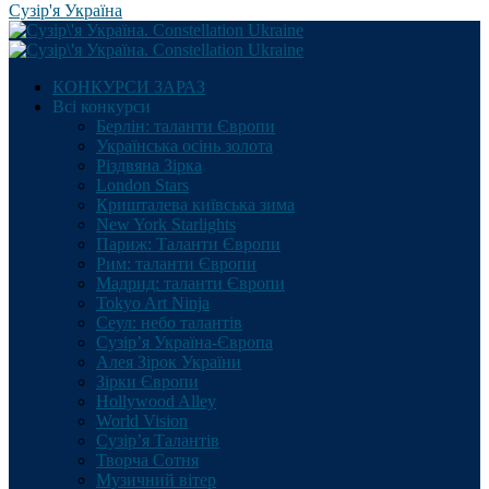
Сузір'я Україна
КОНКУРСИ ЗАРАЗ
Всі конкурси
Берлін: таланти Європи
Українська осінь золота
Різдвяна Зірка
London Stars
Кришталева київська зима
New York Starlights
Париж: Таланти Європи
Рим: таланти Європи
Мадрид: таланти Європи
Tokyo Art Ninja
Сеул: небо талантів
Сузір’я Україна-Європа
Алея Зірок України
Зірки Європи
Hollywood Alley
World Vision
Сузір’я Талантів
Творча Сотня
Музичний вітер