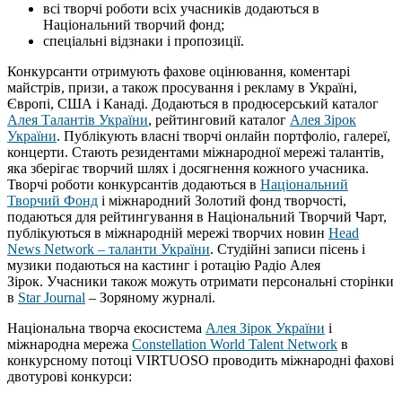
всі творчі роботи всіх учасників додаються в
Національний творчий фонд;
спеціальні відзнаки і пропозиції.
Конкурсанти отримують фахове оцінювання, коментарі
майстрів, призи, а також просування і рекламу в Україні,
Європі, США і Канаді. Додаються в продюсерський каталог
Алея Талантів України
, рейтинговий каталог
Алея Зірок
України
. Публікують власні творчі онлайн портфоліо, галереї,
концерти. Стають резидентами міжнародної мережі талантів,
яка зберігає творчий шлях і досягнення кожного учасника.
Творчі роботи конкурсантів додаються в
Національний
Творчий Фонд
і міжнародний Золотий фонд творчості,
подаються для рейтингування в Національний Творчий Чарт,
публікуються в міжнародній мережі творчих новин
Head
News Network – таланти України
. Студійні записи пісень і
музики подаються на кастинг і ротацію Радіо Алея
Зірок. Учасники також можуть отримати персональні сторінки
в
Star Journal
– Зоряному журналі.
Національна творча екосистема
Алея Зірок України
і
міжнародна мережа
Constellation World Talent Network
в
конкурсному потоці VIRTUOSO проводить міжнародні фахові
двотурові конкурси: