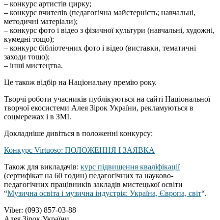
– конкурс артистів цирку;
– конкурс вчителів (педагогічна майстерність; навчальні,
методичні матеріали);
– конкурс фото і відео з фізичної культури (навчальні, художні,
кумедні тощо);
– конкурс бібліотечних фото і відео (виставки, тематичні
заходи тощо);
– інші мистецтва.
Це також відбір на Національну премію року.
Творчі роботи учасників публікуються на сайті Національної
творчої екосистеми Алея Зірок України, рекламуються в
соцмережах і в ЗМІ.
Докладніше дивіться в положенні конкурсу:
Конкурс Virtuoso: ПОЛОЖЕННЯ І ЗАЯВКА
Також для викладачів:
курс підвищення кваліфікації
(сертифікат на 60 годин) педагогічних та науково-
педагогічних працівників закладів мистецької освіти
“
Музична освіта і музична індустрія: Україна, Європа, світ
“.
Viber: (093) 857-03-88
Алея Зірок України