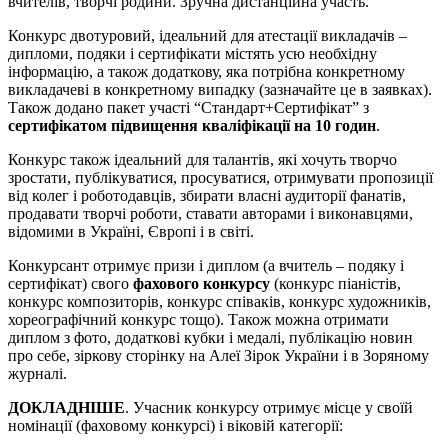
вчителів, творчі родини. Зручна дистанційна участь.
Конкурс двотуровий, ідеальний для атестації викладачів –
дипломи, подяки і сертифікати містять усю необхідну
інформацію, а також додаткову, яка потрібна конкретному
викладачеві в конкретному випадку (зазначайте це в заявках).
Також додано пакет участі “Стандарт+Сертифікат” з
сертифікатом підвищення кваліфікації на 10 годин
.
Конкурс також ідеальний для талантів, які хочуть творчо
зростати, публікуватися, просуватися, отримувати пропозиції
від колег і роботодавців, збирати власні аудиторії фанатів,
продавати творчі роботи, ставати авторами і виконавцями,
відомими в Україні, Європі і в світі.
Конкурсант отримує призи і диплом (а вчитель – подяку і
сертифікат) свого
фахового конкурсу
(конкурс піаністів,
конкурс композиторів, конкурс співаків, конкурс художників,
хореографічний конкурс тощо). Також можна отримати
диплом з фото, додаткові кубки і медалі, публікацію новин
про себе, зіркову сторінку на Алеї Зірок України і в Зоряному
журналі.
ДОКЛАДНІШЕ
. Учасник конкурсу отримує місце у своїй
номінації (фаховому конкурсі) і віковій категорії: