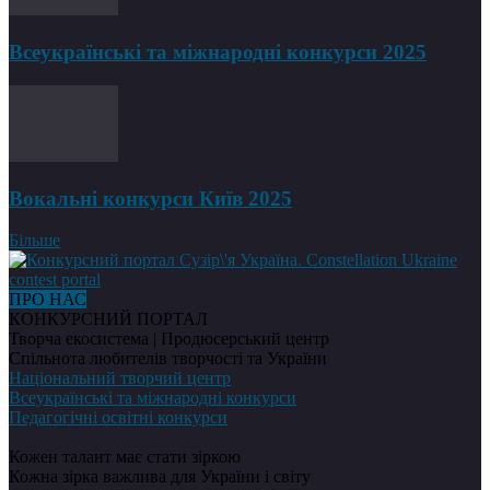
Всеукраїнські та міжнародні конкурси 2025
Вокальні конкурси Київ 2025
Більше
ПРО НАС
КОНКУРСНИЙ ПОРТАЛ
Творча екосистема | Продюсерський центр
Спільнота любителів творчості та України
Національний творчий центр
Всеукраїнські та міжнародні конкурси
Педагогічні освітні конкурси
Кожен талант має стати зіркою
Кожна зірка важлива для України і світу