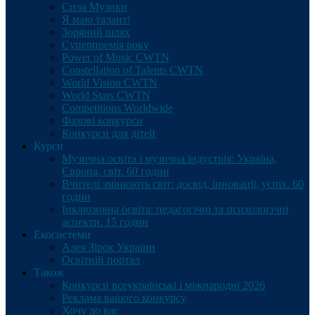
Сила Музики
Я маю талант!
Зоряний шлях
Суперпремія року
Power of Music CWTN
Constellation of Talents CWTN
World Vision CWTN
World Stars CWTN
Competitions Worldwide
Фахові конкурси
Конкурси для дітей
Курси
Музична освіта і музична індустрія: Україна,
Європа, світ. 60 годин
Вчителі змінюють світ: досвід, інновації, успіх. 60
годин
Інклюзивна освіта: педагогічні та психологічні
аспекти. 15 годин
Екосистеми
Алея Зірок України
Освітній портал
Також
Конкурси всеукраїнські і міжнародні 2026
Реклама вашого конкурсу
Хочу до вас