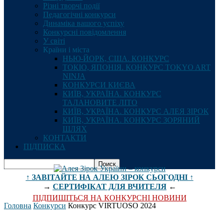
Різні творчі події
Педагогічні конкурси
Динаміка вашого успіху
Конкурсні повідомлення
У світі
Країни і міста
НЬЮ-ЙОРК, США. КОНКУРС
ТОКІО, ЯПОНІЯ. КОНКУРС TOKYO ART
NINJA
КОНКУРСИ КИЄВА
КИЇВ, УКРАЇНА. КОНКУРС
ТАЛАНОВИТЕ ЛІТО
КИЇВ, УКРАЇНА. КОНКУРС АЛЕЯ ЗІРОК
КИЇВ, УКРАЇНА. КОНКУРС ЗОРЯНИЙ
ШЛЯХ
КОНТАКТИ
ПІДПИСКА
↑ ЗАВІТАЙТЕ НА АЛЕЮ ЗІРОК СЬОГОДНІ ↑
→
СЕРТИФІКАТ ДЛЯ ВЧИТЕЛЯ
←
ПІДПИШІТЬСЯ НА КОНКУРСНІ НОВИНИ
Головна
Конкурси
Конкурс VIRTUOSO 2024