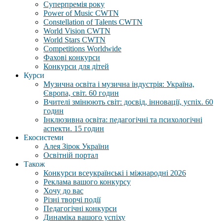
Суперпремія року
Power of Music CWTN
Constellation of Talents CWTN
World Vision CWTN
World Stars CWTN
Competitions Worldwide
Фахові конкурси
Конкурси для дітей
Курси
Музична освіта і музична індустрія: Україна,
Європа, світ. 60 годин
Вчителі змінюють світ: досвід, інновації, успіх. 60
годин
Інклюзивна освіта: педагогічні та психологічні
аспекти. 15 годин
Екосистеми
Алея Зірок України
Освітній портал
Також
Конкурси всеукраїнські і міжнародні 2026
Реклама вашого конкурсу
Хочу до вас
Різні творчі події
Педагогічні конкурси
Динаміка вашого успіху