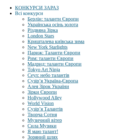
КОНКУРСИ ЗАРАЗ
Всі конкурси
Берлін: таланти Європи
Українська осінь золота
Різдвяна Зірка
London Stars
Кришталева київська зима
New York Starlights
Париж: Таланти Європи
Рим: таланти Європи
Мадрид: таланти Європи
Tokyo Art Ninja
Сеул: небо талантів
Сузір’я Україна-Європа
Алея Зірок України
Зірки Європи
Hollywood Alley
World Vision
Сузір’я Талантів
Творча Сотня
Музичний вітер
Сила Музики
Я маю талант!
Зоряний шлях