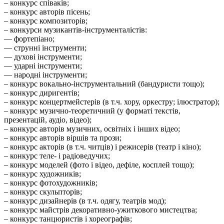
– конкурс співаків;
– конкурс авторів пісень;
– конкурс композиторів;
– конкурси музикантів-інструменталістів:
–– фортепіано;
–– струнні інструменти;
–– духові інструменти;
–– ударні інструменти;
–– народні інструменти;
– конкурс вокально-інструментальний (бандуристи тощо);
– конкурс диригентів;
– конкурс концертмейстерів (в т.ч. хору, оркестру; ілюстратор);
– конкурс музично-теоретичний (у форматі текстів,
презентацій, аудіо, відео);
– конкурс авторів музичних, освітніх і інших відео;
– конкурс авторів віршів та прози;
– конкурс акторів (в т.ч. читців) і режисерів (театр і кіно);
– конкурс теле- і радіоведучих;
– конкурс моделей (фото і відео, дефіле, косплей тощо);
– конкурс художників;
– конкурс фотохудожників;
– конкурс скульпторів;
– конкурс дизайнерів (в т.ч. одягу, театрів мод);
– конкурс майстрів декоративно-ужиткового мистецтва;
– конкурс танцюристів і хореографів;