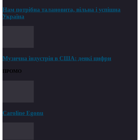
Нам потрібна талановита, вільна і успішна
Україна
Музична індустрія в США: деякі цифри
ПРОМО
Caroline Egonu