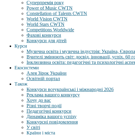
Суперпремія року
Power of Music CWTN
Constellation of Talents CWTN
World Vision CWTN
World Stars CWTN
Competitions Worldwide
Фахові конкурси
Конкурси для дітей
Курси
Музична освіта і музична індустрія: Україна, Європа,
Вчителі змінюють світ: досвід, інновації, успіх. 60 
Інклюзивна освіта: педагогічні та психологічні аспе
Екосистеми
Алея Зірок України
Освітній портал
Також
Конкурси всеукраїнські і міжнародні 2026
Реклама вашого конкурсу
Хочу до вас
Різні творчі події
Педагогічні конкурси
Динаміка вашого успіху
Конкурсні повідомлення
У світі
Країни і міста