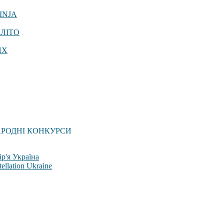
INJA
 ЛІТО
ЯХ
АРОДНІ КОНКУРСИ
р'я Україна