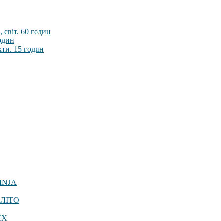
 світ. 60 годин
годин
кти. 15 годин
INJA
 ЛІТО
ЯХ