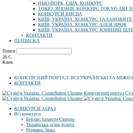
НЬЮ-ЙОРК, США. КОНКУРС
ТОКІО, ЯПОНІЯ. КОНКУРС TOKYO ART N
КОНКУРСИ КИЄВА
КИЇВ, УКРАЇНА. КОНКУРС ТАЛАНОВИТЕ
КИЇВ, УКРАЇНА. КОНКУРС АЛЕЯ ЗІРОК
КИЇВ, УКРАЇНА. КОНКУРС ЗОРЯНИЙ ШЛ
КОНТАКТИ
ПІДПИСКА
Поиск
26
C
Киев
КОНКУРСНИЙ ПОРТАЛ: ВСЕУКРАЇНСЬКІ ТА МІЖН
КОНТАКТИ
Конкурсний портал Сузі
КОНКУРСИ ЗАРАЗ
Всі конкурси
Берлін: таланти Європи
Українська осінь золота
Різдвяна Зірка