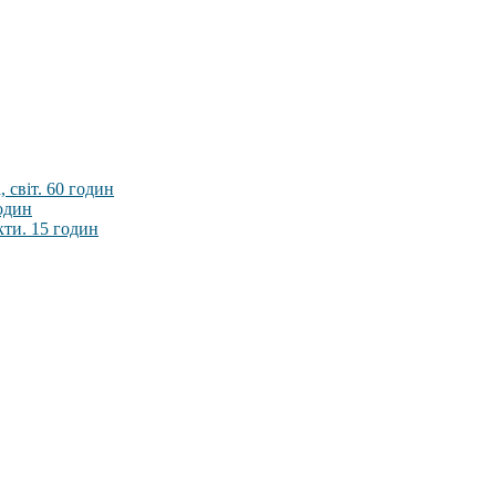
 світ. 60 годин
годин
кти. 15 годин