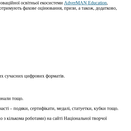
нноваційної освітньої екосистеми
AdverMAN Education
,
отримують фахове оцінювання, призи, а також, додатково,
нших сучасних цифрових форматів.
іонали тощо.
сті – подяки, сертифікати, медалі, статуетки, кубки тощо.
 з кількома роботами) на сайті Національної творчої