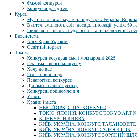
Фахові конкурси
Конкурси для дітей
Курси
Музична освіта і музична індустрія: Україна, Європа,
Вчителі змінюють світ: досвід, інновації, успіх. 60 
Інклюзивна освіта: педагогічні та психологічні аспе
Екосистеми
Алея Зірок України
Освітній портал
Також
Конкурси всеукраїнські і міжнародні 2026
Реклама вашого конкурсу
Хочу до вас
Різні творчі події
Педагогічні конкурси
Динаміка вашого успіху
Конкурсні повідомлення
У світі
Країни і міста
НЬЮ-ЙОРК, США. КОНКУРС
ТОКІО, ЯПОНІЯ. КОНКУРС TOKYO ART N
КОНКУРСИ КИЄВА
КИЇВ, УКРАЇНА. КОНКУРС ТАЛАНОВИТЕ
КИЇВ, УКРАЇНА. КОНКУРС АЛЕЯ ЗІРОК
КИЇВ, УКРАЇНА. КОНКУРС ЗОРЯНИЙ ШЛ