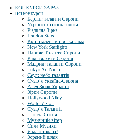
КОНКУРСИ ЗАРАЗ
Всі конкурси
Берлін: таланти Європи
Українська осінь золота
Різдвяна Зірка
London Stars
Кришталева київська зима
New York Starlights
Париж: Таланти Європи
Рим: таланти Європи
Мадрид: таланти Європи
Tokyo Art Ninja
Сеул: небо талантів
Сузір’я Україна-Європа
Алея Зірок України
Зірки Європи
Hollywood Alley
World Vision
Сузір’я Талантів
Творча Сотня
Музичний вітер
Сила Музики
Я маю талант!
Зоряний шлях