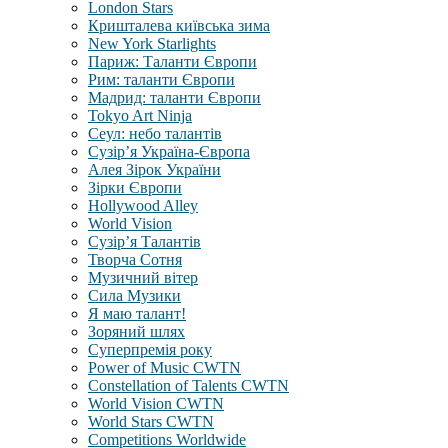
London Stars
Кришталева київська зима
New York Starlights
Париж: Таланти Європи
Рим: таланти Європи
Мадрид: таланти Європи
Tokyo Art Ninja
Сеул: небо талантів
Сузір’я Україна-Європа
Алея Зірок України
Зірки Європи
Hollywood Alley
World Vision
Сузір’я Талантів
Творча Сотня
Музичний вітер
Сила Музики
Я маю талант!
Зоряний шлях
Суперпремія року
Power of Music CWTN
Constellation of Talents CWTN
World Vision CWTN
World Stars CWTN
Competitions Worldwide