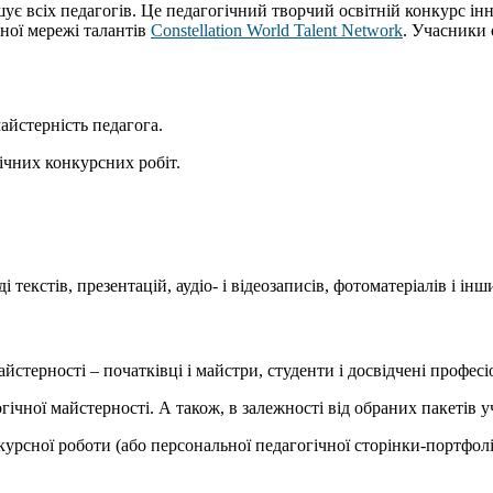
ошує всіх педагогів. Це педагогічний творчий освітній конкурс і
ної мережі талантів
Constellation World Talent Network
. Учасники 
айстерність педагога.
чних конкурсних робіт.
 текстів, презентацій, аудіо- і відеозаписів, фотоматеріалів і і
айстерності – початківці і майстри, студенти і досвідчені профес
ної майстерності. А також, в залежності від обраних пакетів уча
рсної роботи (або персональної педагогічної сторінки-портфоліо