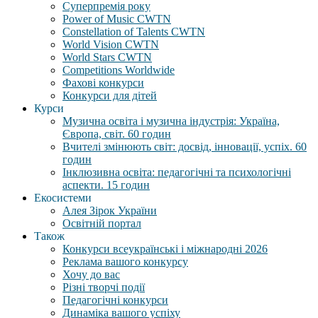
Суперпремія року
Power of Music CWTN
Constellation of Talents CWTN
World Vision CWTN
World Stars CWTN
Competitions Worldwide
Фахові конкурси
Конкурси для дітей
Курси
Музична освіта і музична індустрія: Україна,
Європа, світ. 60 годин
Вчителі змінюють світ: досвід, інновації, успіх. 60
годин
Інклюзивна освіта: педагогічні та психологічні
аспекти. 15 годин
Екосистеми
Алея Зірок України
Освітній портал
Також
Конкурси всеукраїнські і міжнародні 2026
Реклама вашого конкурсу
Хочу до вас
Різні творчі події
Педагогічні конкурси
Динаміка вашого успіху