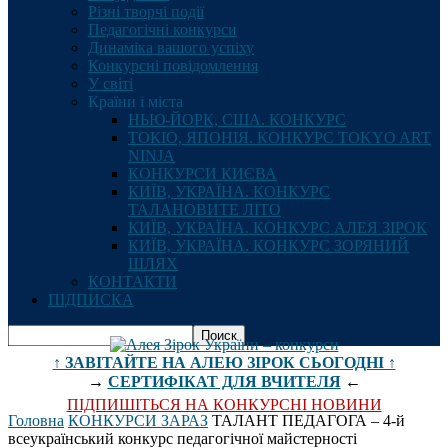
Різні творчі події
Педагогічні конкурси
Динаміка вашого успіху
Конкурсні повідомлення
У світі
Країни і міста
НЬЮ-ЙОРК, США. КОНКУРС
ТОКІО, ЯПОНІЯ. КОНКУРС TOKYO ART
NINJA
КОНКУРСИ КИЄВА
КИЇВ, УКРАЇНА. КОНКУРС
ТАЛАНОВИТЕ ЛІТО
КИЇВ, УКРАЇНА. КОНКУРС АЛЕЯ ЗІРОК
КИЇВ, УКРАЇНА. КОНКУРС ЗОРЯНИЙ
ШЛЯХ
КОНТАКТИ
ПІДПИСКА
↑ ЗАВІТАЙТЕ НА АЛЕЮ ЗІРОК СЬОГОДНІ ↑
→
СЕРТИФІКАТ ДЛЯ ВЧИТЕЛЯ
←
ПІДПИШІТЬСЯ НА КОНКУРСНІ НОВИНИ
Головна
КОНКУРСИ ЗАРАЗ
ТАЛАНТ ПЕДАГОГА – 4-й
всеукраїнський конкурс педагогічної майстерності