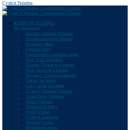
Сузір'я Україна
КОНКУРСИ ЗАРАЗ
Всі конкурси
Берлін: таланти Європи
Українська осінь золота
Різдвяна Зірка
London Stars
Кришталева київська зима
New York Starlights
Париж: Таланти Європи
Рим: таланти Європи
Мадрид: таланти Європи
Tokyo Art Ninja
Сеул: небо талантів
Сузір’я Україна-Європа
Алея Зірок України
Зірки Європи
Hollywood Alley
World Vision
Сузір’я Талантів
Творча Сотня
Музичний вітер