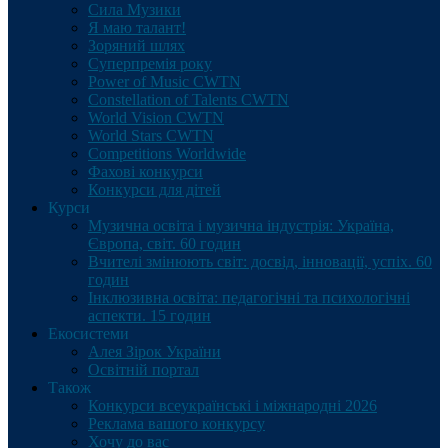
Сила Музики
Я маю талант!
Зоряний шлях
Суперпремія року
Power of Music CWTN
Constellation of Talents CWTN
World Vision CWTN
World Stars CWTN
Competitions Worldwide
Фахові конкурси
Конкурси для дітей
Курси
Музична освіта і музична індустрія: Україна,
Європа, світ. 60 годин
Вчителі змінюють світ: досвід, інновації, успіх. 60
годин
Інклюзивна освіта: педагогічні та психологічні
аспекти. 15 годин
Екосистеми
Алея Зірок України
Освітній портал
Також
Конкурси всеукраїнські і міжнародні 2026
Реклама вашого конкурсу
Хочу до вас