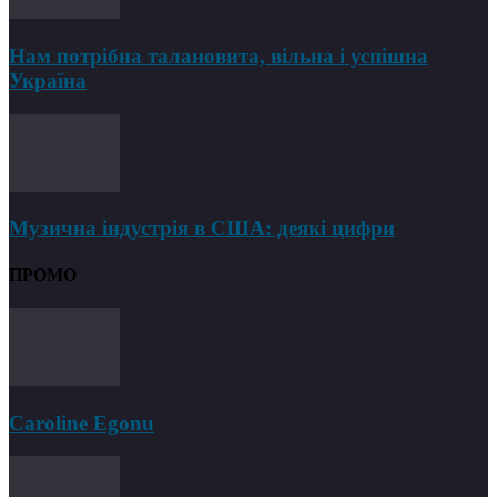
Нам потрібна талановита, вільна і успішна
Україна
Музична індустрія в США: деякі цифри
ПРОМО
Caroline Egonu