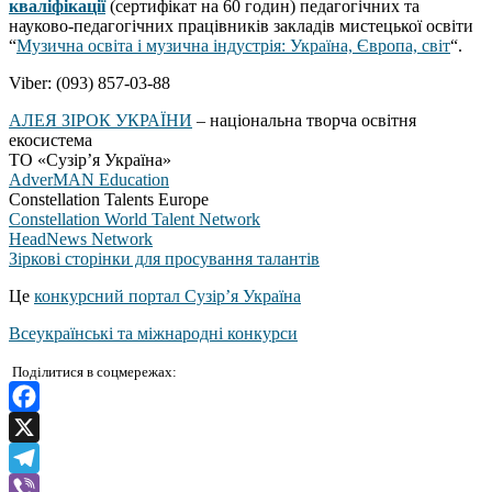
кваліфікації
(сертифікат на 60 годин) педагогічних та
науково-педагогічних працівників закладів мистецької освіти
“
Музична освіта і музична індустрія: Україна, Європа, світ
“.
Viber: (093) 857-03-88
АЛЕЯ ЗІРОК УКРАЇНИ
– національна творча освітня
екосистема
ТО «Сузір’я Україна»
AdverMAN Education
Constellation Talents Europe
Constellation World Talent Network
HeadNews Network
Зіркові сторінки для просування талантів
Це
конкурсний портал Сузір’я Україна
Всеукраїнські та міжнародні конкурси
Поділитися в соцмережах:
Facebook
X
Telegram