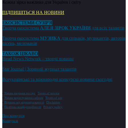
Кожна зірка важлива для України і світу
ПІДПИШІТЬСЯ НА НОВИНИ
ЕКОСИСТЕМИ СУЗІР'Я
Творча екосистема
АЛЕЯ ЗІРОК УКРАЇНИ
для всіх талантів
Творча екосистема
МУЗИКА
для співаків, музикантів, авторів
пісень, меломанів
ТАКОЖ ЦІКАВО
Head News Network – творчі новини
Star Journal | Зоряний журнал талантів
Всеукраїнські та міжнародні конкурсні новини сьогодні
•
Умови надання послуг
|
Terms of service
•
Умови користування сайтом
|
Terms of use
•
Відмова від відповідальності
|
Disclaimer
•
Політика конфіденційності
|
Privacy policy
Про конкурси
Конкурси