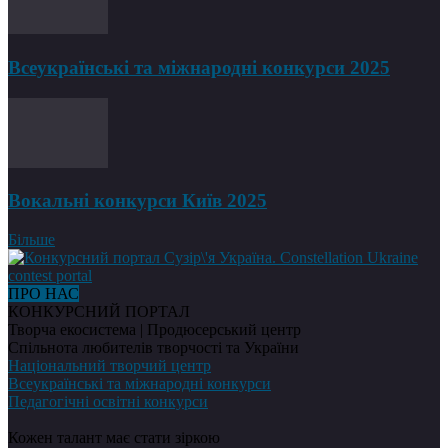
Всеукраїнські та міжнародні конкурси 2025
Вокальні конкурси Київ 2025
Більше
ПРО НАС
КОНКУРСНИЙ ПОРТАЛ
Творча екосистема | Продюсерський центр
Спільнота любителів творчості та України
Національний творчий центр
Всеукраїнські та міжнародні конкурси
Педагогічні освітні конкурси
Кожен талант має стати зіркою