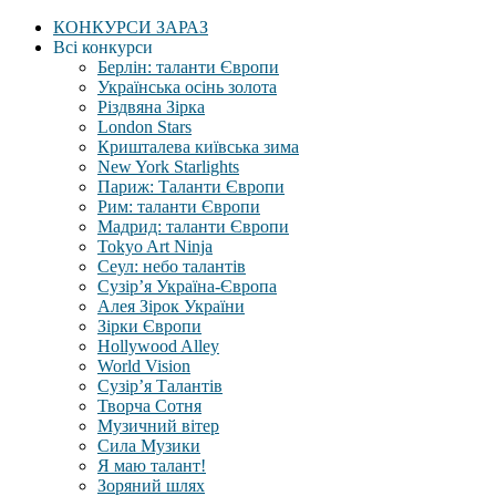
КОНКУРСИ ЗАРАЗ
Всі конкурси
Берлін: таланти Європи
Українська осінь золота
Різдвяна Зірка
London Stars
Кришталева київська зима
New York Starlights
Париж: Таланти Європи
Рим: таланти Європи
Мадрид: таланти Європи
Tokyo Art Ninja
Сеул: небо талантів
Сузір’я Україна-Європа
Алея Зірок України
Зірки Європи
Hollywood Alley
World Vision
Сузір’я Талантів
Творча Сотня
Музичний вітер
Сила Музики
Я маю талант!
Зоряний шлях