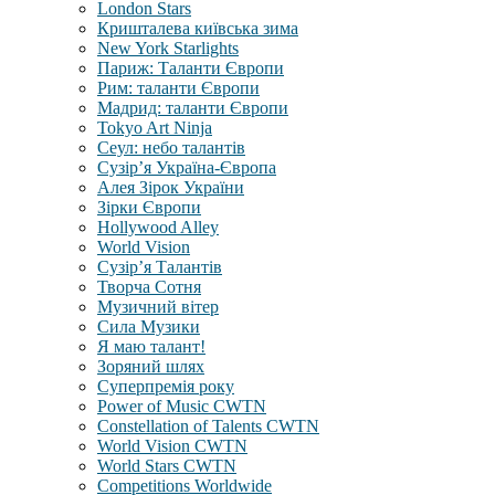
London Stars
Кришталева київська зима
New York Starlights
Париж: Таланти Європи
Рим: таланти Європи
Мадрид: таланти Європи
Tokyo Art Ninja
Сеул: небо талантів
Сузір’я Україна-Європа
Алея Зірок України
Зірки Європи
Hollywood Alley
World Vision
Сузір’я Талантів
Творча Сотня
Музичний вітер
Сила Музики
Я маю талант!
Зоряний шлях
Суперпремія року
Power of Music CWTN
Constellation of Talents CWTN
World Vision CWTN
World Stars CWTN
Competitions Worldwide