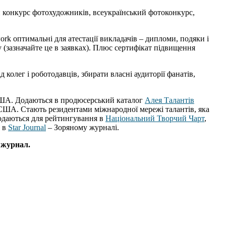
й конкурс фотохудожників, всеукраїнський фотоконкурс,
work оптимальні для атестації викладачів – дипломи, подяки і
 (зазначайте це в заявках). Плюс сертифікат підвищення
 колег і роботодавців, збирати власні аудиторії фанатів,
і США. Додаються в продюсерський каталог
Алея Талантів
і США. Стають резидентами міжнародної мережі талантів, яка
подаються для рейтингування в
Національний Творчий Чарт
,
и в
Star Journal
– Зоряному журналі.
 журнал.