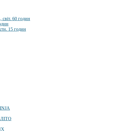
 світ. 60 годин
годин
кти. 15 годин
INJA
 ЛІТО
ЯХ