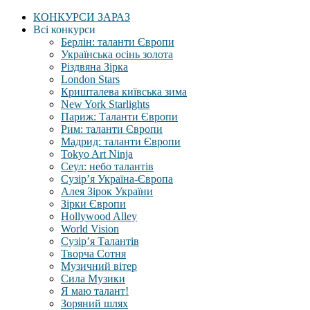
КОНКУРСИ ЗАРАЗ
Всі конкурси
Берлін: таланти Європи
Українська осінь золота
Різдвяна Зірка
London Stars
Кришталева київська зима
New York Starlights
Париж: Таланти Європи
Рим: таланти Європи
Мадрид: таланти Європи
Tokyo Art Ninja
Сеул: небо талантів
Сузір’я Україна-Європа
Алея Зірок України
Зірки Європи
Hollywood Alley
World Vision
Сузір’я Талантів
Творча Сотня
Музичний вітер
Сила Музики
Я маю талант!
Зоряний шлях