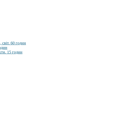
 світ. 60 годин
годин
кти. 15 годин