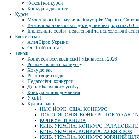
Фахові конкурси
Конкурси для дітей
Курси
Музична освіта і музична індустрія: Україна, Європа,
Вчителі змінюють світ: досвід, інновації, успіх. 60 
Інклюзивна освіта: педагогічні та психологічні аспе
Екосистеми
Алея Зірок України
Освітній портал
Також
Конкурси всеукраїнські і міжнародні 2026
Реклама вашого конкурсу
Хочу до вас
Різні творчі події
Педагогічні конкурси
Динаміка вашого успіху
Конкурсні повідомлення
У світі
Країни і міста
НЬЮ-ЙОРК, США. КОНКУРС
ТОКІО, ЯПОНІЯ. КОНКУРС TOKYO ART N
КОНКУРСИ КИЄВА
КИЇВ, УКРАЇНА. КОНКУРС ТАЛАНОВИТЕ
КИЇВ, УКРАЇНА. КОНКУРС АЛЕЯ ЗІРОК
КИЇВ, УКРАЇНА. КОНКУРС ЗОРЯНИЙ ШЛ