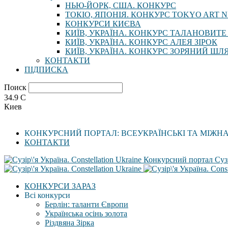
НЬЮ-ЙОРК, США. КОНКУРС
ТОКІО, ЯПОНІЯ. КОНКУРС TOKYO ART N
КОНКУРСИ КИЄВА
КИЇВ, УКРАЇНА. КОНКУРС ТАЛАНОВИТЕ
КИЇВ, УКРАЇНА. КОНКУРС АЛЕЯ ЗІРОК
КИЇВ, УКРАЇНА. КОНКУРС ЗОРЯНИЙ ШЛ
КОНТАКТИ
ПІДПИСКА
Поиск
34.9
C
Киев
КОНКУРСНИЙ ПОРТАЛ: ВСЕУКРАЇНСЬКІ ТА МІЖН
КОНТАКТИ
Конкурсний портал Сузі
КОНКУРСИ ЗАРАЗ
Всі конкурси
Берлін: таланти Європи
Українська осінь золота
Різдвяна Зірка