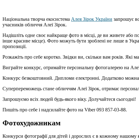
Національна творча екосистема
Алея Зірок України
запрошує вс
учасників обличчя Алеї Зірок.
Надішліть одне своє найкраще фото в місці, де ви живете або п
інше красиве місце). Фото можуть бути зроблені не лише в Украї
пропозиції.
Розкажіть про себе коротко. Звідки ви, скільки вам років. Які м
Виграйте конкурс, отримайте персональну фотогалерею на Алеї 
Конкурс безкоштовний. Дипломи електронні. Додатково можна з
Суперпереможець стане обличчям Алеї Зірок, отримає персональ
Запрошуємо всіх людей будь-якого віку. Долучайтеся сьогодні!
Пишіть про себе і надсилайте фото на Viber 093 857-03-88.
Фотохудожникам
Конкурси фотографії для дітей і дорослих є в кожному нашому 