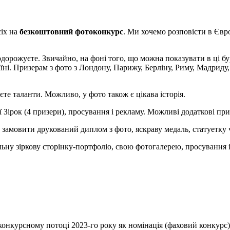
іх на
безкоштовний фотоконкурс
. Ми хочемо розповісти в Євро
одорожуєте. Звичайно, на фоні того, що можна показувати в ці б
ні. Призерам з фото з Лондону, Парижу, Берліну, Риму, Мадриду, 
аєте таланти. Можливо, у фото також є цікава історія.
Зірок (4 призери), просування і рекламу. Можливі додаткові при
амовити друкований диплом з фото, яскраву медаль, статуетку 
ну зіркову сторінку-портфоліо, свою фотогалерею, просування і
конкурсному потоці 2023-го року як номінація (фаховий конкурс)