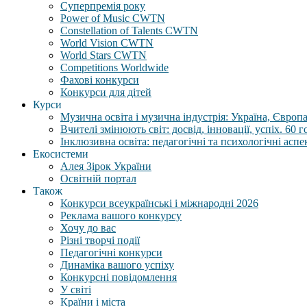
Суперпремія року
Power of Music CWTN
Constellation of Talents CWTN
World Vision CWTN
World Stars CWTN
Competitions Worldwide
Фахові конкурси
Конкурси для дітей
Курси
Музична освіта і музична індустрія: Україна, Європа,
Вчителі змінюють світ: досвід, інновації, успіх. 60 
Інклюзивна освіта: педагогічні та психологічні аспе
Екосистеми
Алея Зірок України
Освітній портал
Також
Конкурси всеукраїнські і міжнародні 2026
Реклама вашого конкурсу
Хочу до вас
Різні творчі події
Педагогічні конкурси
Динаміка вашого успіху
Конкурсні повідомлення
У світі
Країни і міста