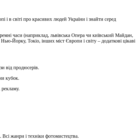
пі і в світі про красивих людей України і знайти серед
уремні часи (наприклад, львівська Опера чи київський Майдан,
Нью-Йорку, Токіо, інших міст Європи і світу – додаткові цікаві
зи від продюсерів.
чи кубок.
 рекламу.
. Всі жанри і техніки фотомистецтва.