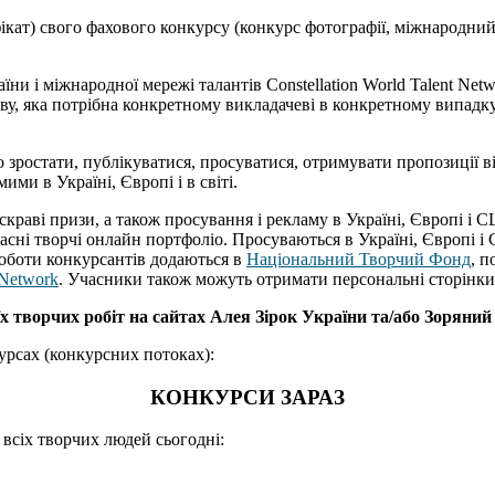
ікат) свого фахового конкурсу (конкурс фотографії, міжнародни
їни і міжнародної мережі талантів Constellation World Talent Net
ву, яка потрібна конкретному викладачеві в конкретному випадку
 зростати, публікуватися, просуватися, отримувати пропозиції від
ми в Україні, Європі і в світі.
скраві призи, а також просування і рекламу в Україні, Європі 
ласні творчі онлайн портфоліо. Просуваються в Україні, Європі 
роботи конкурсантів додаються в
Національний Творчий Фонд
, 
Network
. Учасники також можуть отримати персональні сторінк
творчих робіт на сайтах Алея Зірок України та/або Зоряний
урсах (конкурсних потоках):
КОНКУРСИ ЗАРАЗ
 всіх творчих людей сьогодні: