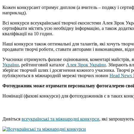
Кожен конкурсант отримує диплом (а вчитель – подяку і сертиф
наприклад).
Всі конкурси всеукраїнської творчої екосистеми Алея Зірок Укра
сертифікати містять усю необхідну інформацію, а також додатко
кваліфікації на 10 годин.
Наші конкурси також оптимальні для талантів, які хочуть творчо
продавати творчі роботи, ставати авторами і виконавцями, відоми
Учасники отримують фахове оцінювання, коментарі майстрів, я
України
, рейтинговий каталог
Алея Зірок України
. Збирають в
зберігає творчий шлях і досягнення кожного учасника. Творчі 
публікуються в міжнародній мережі творчих новин
Head News 
Фотоудожник може отримати персональну фотогалерею своїх 
Номінації (фахові конкурси) для фотохудожників є в таких конк
Дивіться
всеукраїнські та міжнародні конкурси
, які запрошують