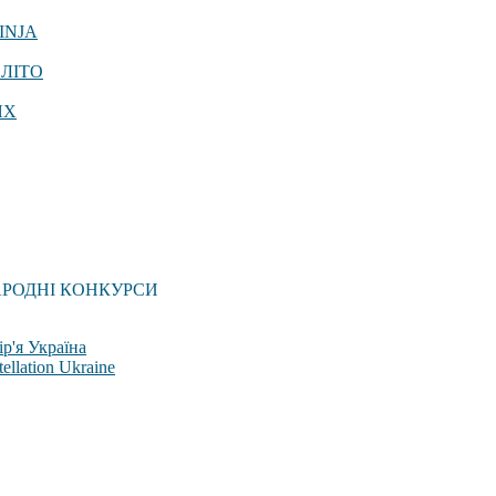
INJA
 ЛІТО
ЯХ
АРОДНІ КОНКУРСИ
р'я Україна