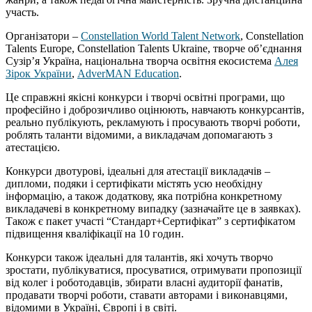
участь.
Організатори –
Constellation World Talent Network
, Constellation
Talents Europe, Constellation Talents Ukraine, творче об’єднання
Сузір’я Україна, національна творча освітня екосистема
Алея
Зірок України
,
AdverMAN Education
.
Це справжні якісні конкурси і творчі освітні програми, що
професійно і доброзичливо оцінюють, навчають конкурсантів,
реально публікують, рекламують і просувають творчі роботи,
роблять таланти відомими, а викладачам допомагають з
атестацією.
Конкурси двотурові, ідеальні для атестації викладачів –
дипломи, подяки і сертифікати містять усю необхідну
інформацію, а також додаткову, яка потрібна конкретному
викладачеві в конкретному випадку (зазначайте це в заявках).
Також є пакет участі “Стандарт+Сертифікат” з сертифікатом
підвищення кваліфікації на 10 годин.
Конкурси також ідеальні для талантів, які хочуть творчо
зростати, публікуватися, просуватися, отримувати пропозиції
від колег і роботодавців, збирати власні аудиторії фанатів,
продавати творчі роботи, ставати авторами і виконавцями,
відомими в Україні, Європі і в світі.