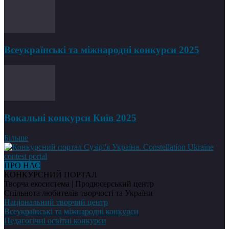
Всеукраїнські та міжнародні конкурси 2025
Вокальні конкурси Київ 2025
Більше
ПРО НАС
КОНКУРСНИЙ ПОРТАЛ
Творча екосистема | Продюсерський центр
Спільнота любителів творчості та України
Національний творчий центр
Всеукраїнські та міжнародні конкурси
Педагогічні освітні конкурси