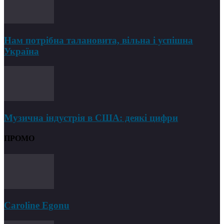
Нам потрібна талановита, вільна і успішна
Україна
Музична індустрія в США: деякі цифри
ПРОМО
Caroline Egonu