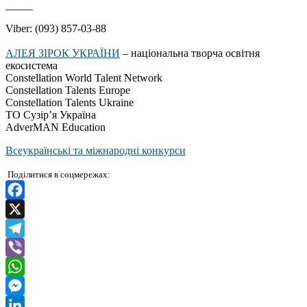
_____
Viber: (093) 857-03-88
АЛЕЯ ЗІРОК УКРАЇНИ
– національна творча освітня
екосистема
Constellation World Talent Network
Constellation Talents Europe
Constellation Talents Ukraine
ТО Сузір’я Україна
AdverMAN Education
Всеукраїнські та міжнародні конкурси
Поділитися в соцмережах:
Facebook
X
Telegram
Viber
WhatsApp
Messenger