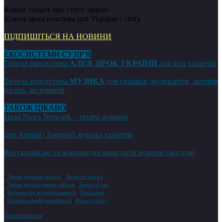
Кожен талант має стати зіркою
Кожна зірка важлива для України і світу
ПІДПИШІТЬСЯ НА НОВИНИ
ЕКОСИСТЕМИ СУЗІР'Я
Творча екосистема
АЛЕЯ ЗІРОК УКРАЇНИ
для всіх талантів
Творча екосистема
МУЗИКА
для співаків, музикантів, авторів
пісень, меломанів
ТАКОЖ ЦІКАВО
Head News Network – творчі новини
Star Journal | Зоряний журнал талантів
Всеукраїнські та міжнародні конкурсні новини сьогодні
•
Умови надання послуг
|
Terms of service
•
Умови користування сайтом
|
Terms of use
•
Відмова від відповідальності
|
Disclaimer
•
Політика конфіденційності
|
Privacy policy
Про конкурси