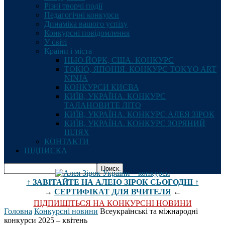
Різні творчі події
Педагогічні конкурси
Динаміка вашого успіху
Конкурсні повідомлення
У світі
Країни і міста
НЬЮ-ЙОРК, США. КОНКУРС
ТОКІО, ЯПОНІЯ. КОНКУРС TOKYO ART
NINJA
КОНКУРСИ КИЄВА
КИЇВ, УКРАЇНА. КОНКУРС
ТАЛАНОВИТЕ ЛІТО
КИЇВ, УКРАЇНА. КОНКУРС АЛЕЯ ЗІРОК
КИЇВ, УКРАЇНА. КОНКУРС ЗОРЯНИЙ
ШЛЯХ
КОНТАКТИ
ПІДПИСКА
↑ ЗАВІТАЙТЕ НА АЛЕЮ ЗІРОК СЬОГОДНІ ↑
→
СЕРТИФІКАТ ДЛЯ ВЧИТЕЛЯ
←
ПІДПИШІТЬСЯ НА КОНКУРСНІ НОВИНИ
Головна
Конкурсні новини
Всеукраїнські та міжнародні
конкурси 2025 – квітень