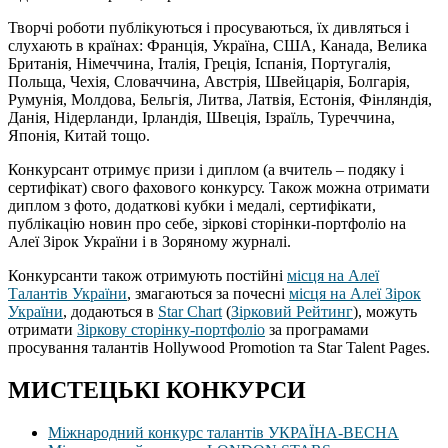
Творчі роботи публікуються і просуваються, їх дивляться і
слухають в країнах: Франція, Україна, США, Канада, Велика
Британія, Німеччина, Італія, Греція, Іспанія, Португалія,
Польща, Чехія, Словаччина, Австрія, Швейцарія, Болгарія,
Румунія, Молдова, Бельгія, Литва, Латвія, Естонія, Фінляндія,
Данія, Нідерланди, Ірландія, Швеція, Ізраїль, Туреччина,
Японія, Китай тощо.
Конкурсант отримує призи і диплом (а вчитель – подяку і
сертифікат) свого фахового конкурсу. Також можна отримати
диплом з фото, додаткові кубки і медалі, сертифікати,
публікацію новин про себе, зіркові сторінки-портфоліо на
Алеї Зірок України і в Зоряному журналі.
Конкурсанти також отримують постійні
місця на Алеї
Талантів України
, змагаються за почесні
місця на Алеї Зірок
України
, додаються в
Star Chart
(
Зірковий Рейтинг
), можуть
отримати
Зіркову сторінку-портфоліо
за програмами
просування талантів Hollywood Promotion та Star Talent Pages.
МИСТЕЦЬКІ КОНКУРСИ
Міжнародний конкурс талантів УКРАЇНА-ВЕСНА