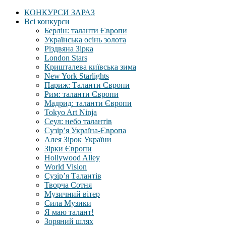
КОНКУРСИ ЗАРАЗ
Всі конкурси
Берлін: таланти Європи
Українська осінь золота
Різдвяна Зірка
London Stars
Кришталева київська зима
New York Starlights
Париж: Таланти Європи
Рим: таланти Європи
Мадрид: таланти Європи
Tokyo Art Ninja
Сеул: небо талантів
Сузір’я Україна-Європа
Алея Зірок України
Зірки Європи
Hollywood Alley
World Vision
Сузір’я Талантів
Творча Сотня
Музичний вітер
Сила Музики
Я маю талант!
Зоряний шлях