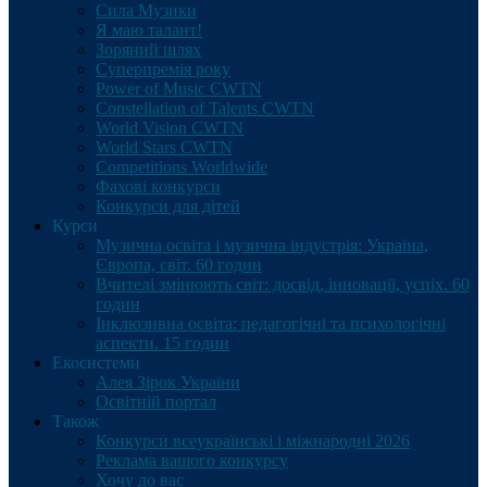
Сила Музики
Я маю талант!
Зоряний шлях
Суперпремія року
Power of Music CWTN
Constellation of Talents CWTN
World Vision CWTN
World Stars CWTN
Competitions Worldwide
Фахові конкурси
Конкурси для дітей
Курси
Музична освіта і музична індустрія: Україна,
Європа, світ. 60 годин
Вчителі змінюють світ: досвід, інновації, успіх. 60
годин
Інклюзивна освіта: педагогічні та психологічні
аспекти. 15 годин
Екосистеми
Алея Зірок України
Освітній портал
Також
Конкурси всеукраїнські і міжнародні 2026
Реклама вашого конкурсу
Хочу до вас