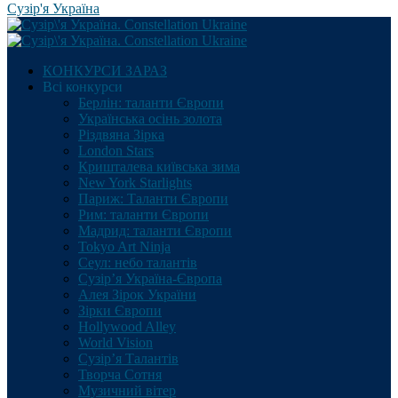
Сузір'я Україна
КОНКУРСИ ЗАРАЗ
Всі конкурси
Берлін: таланти Європи
Українська осінь золота
Різдвяна Зірка
London Stars
Кришталева київська зима
New York Starlights
Париж: Таланти Європи
Рим: таланти Європи
Мадрид: таланти Європи
Tokyo Art Ninja
Сеул: небо талантів
Сузір’я Україна-Європа
Алея Зірок України
Зірки Європи
Hollywood Alley
World Vision
Сузір’я Талантів
Творча Сотня
Музичний вітер