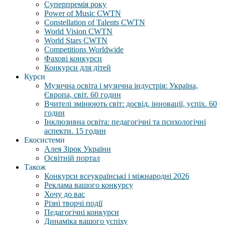
Суперпремія року
Power of Music CWTN
Constellation of Talents CWTN
World Vision CWTN
World Stars CWTN
Competitions Worldwide
Фахові конкурси
Конкурси для дітей
Курси
Музична освіта і музична індустрія: Україна,
Європа, світ. 60 годин
Вчителі змінюють світ: досвід, інновації, успіх. 60
годин
Інклюзивна освіта: педагогічні та психологічні
аспекти. 15 годин
Екосистеми
Алея Зірок України
Освітній портал
Також
Конкурси всеукраїнські і міжнародні 2026
Реклама вашого конкурсу
Хочу до вас
Різні творчі події
Педагогічні конкурси
Динаміка вашого успіху