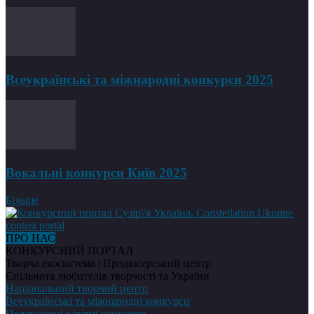
Всеукраїнські та міжнародні конкурси 2025
Вокальні конкурси Київ 2025
Більше
ПРО НАС
КОНКУРСНИЙ ПОРТАЛ
Творча екосистема | Продюсерський центр
Спільнота любителів творчості та України
Національний творчий центр
Всеукраїнські та міжнародні конкурси
Педагогічні освітні конкурси