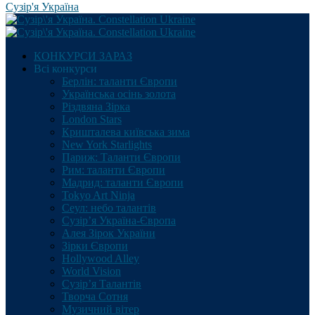
Сузір'я Україна
КОНКУРСИ ЗАРАЗ
Всі конкурси
Берлін: таланти Європи
Українська осінь золота
Різдвяна Зірка
London Stars
Кришталева київська зима
New York Starlights
Париж: Таланти Європи
Рим: таланти Європи
Мадрид: таланти Європи
Tokyo Art Ninja
Сеул: небо талантів
Сузір’я Україна-Європа
Алея Зірок України
Зірки Європи
Hollywood Alley
World Vision
Сузір’я Талантів
Творча Сотня
Музичний вітер