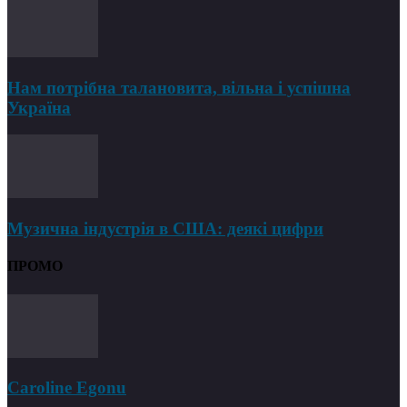
Нам потрібна талановита, вільна і успішна
Україна
Музична індустрія в США: деякі цифри
ПРОМО
Caroline Egonu