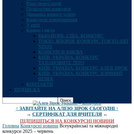
Різні творчі події
Педагогічні конкурси
Динаміка вашого успіху
Конкурсні повідомлення
У світі
Країни і міста
НЬЮ-ЙОРК, США. КОНКУРС
ТОКІО, ЯПОНІЯ. КОНКУРС TOKYO ART
NINJA
КОНКУРСИ КИЄВА
КИЇВ, УКРАЇНА. КОНКУРС
ТАЛАНОВИТЕ ЛІТО
КИЇВ, УКРАЇНА. КОНКУРС АЛЕЯ ЗІРОК
КИЇВ, УКРАЇНА. КОНКУРС ЗОРЯНИЙ
ШЛЯХ
КОНТАКТИ
ПІДПИСКА
↑ ЗАВІТАЙТЕ НА АЛЕЮ ЗІРОК СЬОГОДНІ ↑
→
СЕРТИФІКАТ ДЛЯ ВЧИТЕЛЯ
←
ПІДПИШІТЬСЯ НА КОНКУРСНІ НОВИНИ
Головна
Конкурсні новини
Всеукраїнські та міжнародні
конкурси 2025 – червень