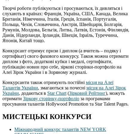
Творчі роботи публікуються і просуваються, їх дивляться і
слухають в країнах: Франція, Україна, США, Канада, Велика
Британія, Німеччина, Італія, Греція, Іспанія, Португалія,
Польща, Чехія, Словаччина, Австрія, Швейцарія, Болгарія,
Румунія, Молдова, Бельгія, Литва, Латвія, Естонія, Фінляндія,
Данія, Нідерланди, Ірландія, Швеція, Ізраїль, Туреччина,
Японія, Китай тощо.
Конкурсант отримує призи і диплом (а вчитель – подяку і
сертифікат) свого фахового конкурсу. Також можна отримати
диплом з фото, додаткові кубки і медалі, сертифікати,
публікацію новин про себе, зіркові сторінки-портфоліо на
Алеї Зірок України і в Зоряному журналі.
Конкурсанти також отримують постійні
місця на Алеї
Талантів України
, змагаються за почесні
місця на Алеї Зірок
України
, додаються в
Star Chart
(
Зірковий Рейтинг
), можуть
отримати
Зіркову сторінку-портфоліо
за програмами
просування талантів Hollywood Promotion та Star Talent Pages.
МИСТЕЦЬКІ КОНКУРСИ
Міжнародний конкурс талантів NEW YORK