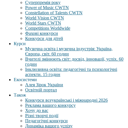
Суперпремія року
Power of Music CWTN
Constellation of Talents CWTN
World Vision CWTN
World Stars CWTN
Competitions Worldwide
Фахові конкурси
Конкурси для дітей
Курси
Музична освіта і музична індустрія: Україна,
Європа, світ. 60 годин
Вчителі змінюють світ: досвід, інновації, успіх. 60
годин
Інклюзивна освіта: педагогічні та психологічні
аспекти. 15 годин
Екосистеми
Алея Зірок України
Освітній портал
Також
Конкурси всеукраїнські і міжнародні 2026
Реклама вашого конкурсу
Хочу до вас
Різні творчі події
Педагогічні конкурси
Динаміка вашого успіху