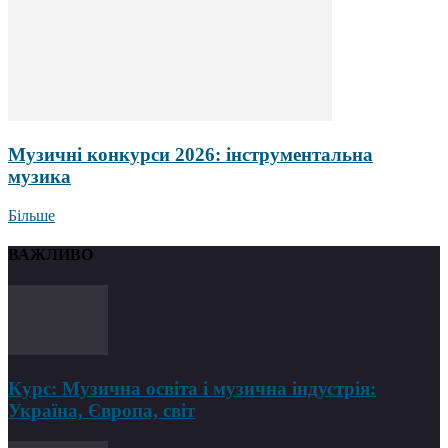
Музичні конкурси 2026: інструментальна
музика
Більше
ВАЖЛИВО
Курс: Музична освіта і музична індустрія:
Україна, Європа, світ