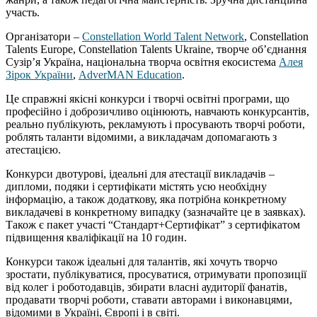
участь.
Організатори –
Constellation World Talent Network
, Constellation
Talents Europe, Constellation Talents Ukraine, творче об’єднання
Сузір’я Україна, національна творча освітня екосистема
Алея
Зірок України
,
AdverMAN Education
.
Це справжні якісні конкурси і творчі освітні програми, що
професійно і доброзичливо оцінюють, навчають конкурсантів,
реально публікують, рекламують і просувають творчі роботи,
роблять таланти відомими, а викладачам допомагають з
атестацією.
Конкурси двотурові, ідеальні для атестації викладачів –
дипломи, подяки і сертифікати містять усю необхідну
інформацію, а також додаткову, яка потрібна конкретному
викладачеві в конкретному випадку (зазначайте це в заявках).
Також є пакет участі “Стандарт+Сертифікат” з сертифікатом
підвищення кваліфікації на 10 годин.
Конкурси також ідеальні для талантів, які хочуть творчо
зростати, публікуватися, просуватися, отримувати пропозиції
від колег і роботодавців, збирати власні аудиторії фанатів,
продавати творчі роботи, ставати авторами і виконавцями,
відомими в Україні, Європі і в світі.