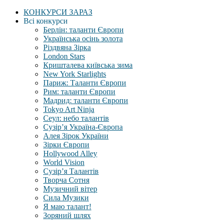
КОНКУРСИ ЗАРАЗ
Всі конкурси
Берлін: таланти Європи
Українська осінь золота
Різдвяна Зірка
London Stars
Кришталева київська зима
New York Starlights
Париж: Таланти Європи
Рим: таланти Європи
Мадрид: таланти Європи
Tokyo Art Ninja
Сеул: небо талантів
Сузір’я Україна-Європа
Алея Зірок України
Зірки Європи
Hollywood Alley
World Vision
Сузір’я Талантів
Творча Сотня
Музичний вітер
Сила Музики
Я маю талант!
Зоряний шлях