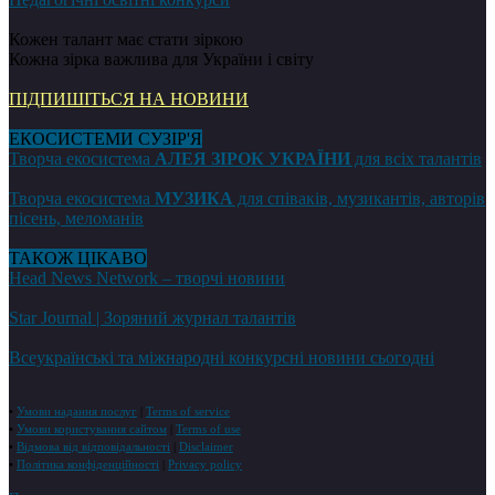
Кожен талант має стати зіркою
Кожна зірка важлива для України і світу
ПІДПИШІТЬСЯ НА НОВИНИ
ЕКОСИСТЕМИ СУЗІР'Я
Творча екосистема
АЛЕЯ ЗІРОК УКРАЇНИ
для всіх талантів
Творча екосистема
МУЗИКА
для співаків, музикантів, авторів
пісень, меломанів
ТАКОЖ ЦІКАВО
Head News Network – творчі новини
Star Journal | Зоряний журнал талантів
Всеукраїнські та міжнародні конкурсні новини сьогодні
•
Умови надання послуг
|
Terms of service
•
Умови користування сайтом
|
Terms of use
•
Відмова від відповідальності
|
Disclaimer
•
Політика конфіденційності
|
Privacy policy