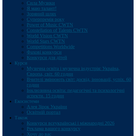
Сила Музики
Я маю талант!
Зоряний шлях
Суперпремія року
Power of Music CWTN
Constellation of Talents CWTN
World Vision CWTN
World Stars CWTN
Competitions Worldwide
Фахові конкурси
Конкурси для дітей
Курси
Музична освіта і музична індустрія: Україна,
Європа, світ. 60 годин
Вчителі змінюють світ: досвід, інновації, успіх. 60
годин
Інклюзивна освіта: педагогічні та психологічні
аспекти. 15 годин
Екосистеми
Алея Зірок України
Освітній портал
Також
Конкурси всеукраїнські і міжнародні 2026
Реклама вашого конкурсу
Хочу до вас